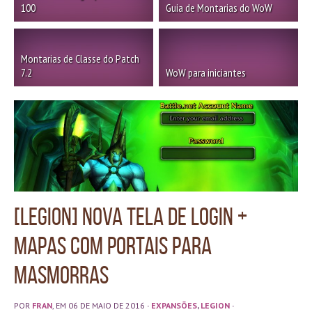
100
Guia de Montarias do WoW
Montarias de Classe do Patch
7.2
WoW para iniciantes
[Legion] Nova tela de login +
Mapas com portais para
masmorras
POR
FRAN
, EM 06 DE MAIO DE 2016
·
EXPANSÕES
,
LEGION
·