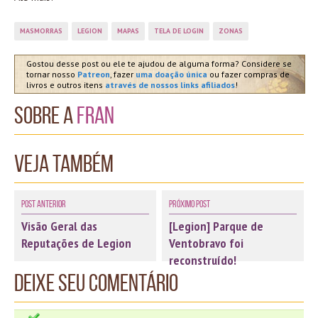
MASMORRAS
LEGION
MAPAS
TELA DE LOGIN
ZONAS
Gostou desse post ou ele te ajudou de alguma forma? Considere se
tornar nosso
Patreon
, fazer
uma doação única
ou fazer compras de
livros e outros itens
através de nossos links afiliados
!
Sobre a
Fran
Veja também
Post Anterior
Próximo Post
Visão Geral das
[Legion] Parque de
Reputações de Legion
Ventobravo foi
reconstruído!
Deixe seu comentário