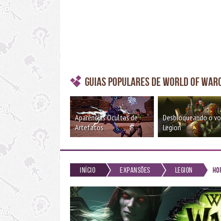
Guias Populares de World of War
Aparências Ocultas de
Desbloqueando o v
Artefatos
Legion
Início
Expansões
Legion
Ho