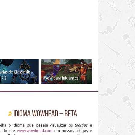
rias de Classe do
 7.2
WoW para iniciantes
Idioma WoWHead – Beta
olha o idioma que deseja visualizar os
tooltips
e
ks do site
www.wowhead.com
em nossos artigos e