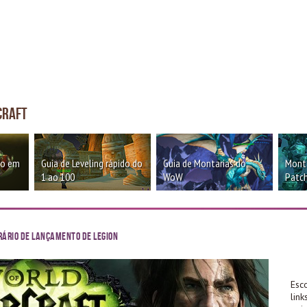
craft
oo em
Guia de Leveling rápido do
Guia de Montarias do
Monta
1 ao 100
WoW
Patch
rário de lançamento de Legion
Esc
lin