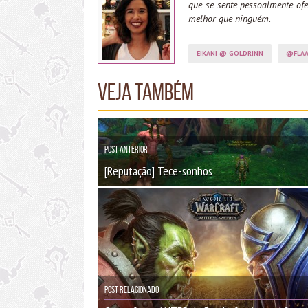
que se sente pessoalmente o
melhor que ninguém.
EIKANI @ GOLDRINN
@FLAA
Veja também
Post Anterior
[Reputação] Tece-sonhos
Post Relacionado