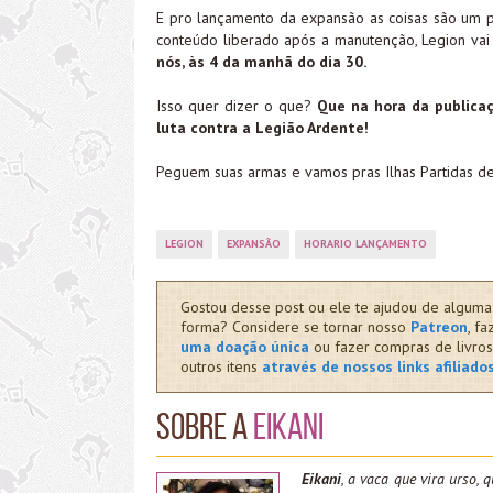
E pro lançamento da expansão as coisas são um p
conteúdo liberado após a manutenção, Legion vai
nós, às 4 da manhã do dia 30.
Isso quer dizer o que?
Que na hora da publica
luta contra a Legião Ardente!
Peguem suas armas e vamos pras Ilhas Partidas d
LEGION
EXPANSÃO
HORARIO LANÇAMENTO
Gostou desse post ou ele te ajudou de alguma
forma? Considere se tornar nosso
Patreon
, fa
uma doação única
ou fazer compras de livros
outros itens
através de nossos links afiliado
Sobre a
Eikani
Eikani
, a vaca que vira urso, q