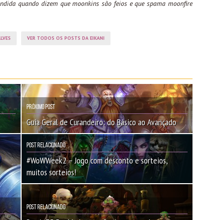
fendida quando dizem que moonkins são feios e que spama moonfire
LVES
VER TODOS OS POSTS DA EIKANI
Próximo Post
Guia Geral de Curandeiro: do Básico ao Avançado
Post Relacionado
#WoWWeek2 – Jogo com desconto e sorteios,
muitos sorteios!
Post Relacionado