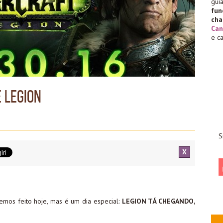
gu
fu
cha
Can
e c
 Legion
S
X
mos feito hoje, mas é um dia especial:
LEGION TÁ CHEGANDO,