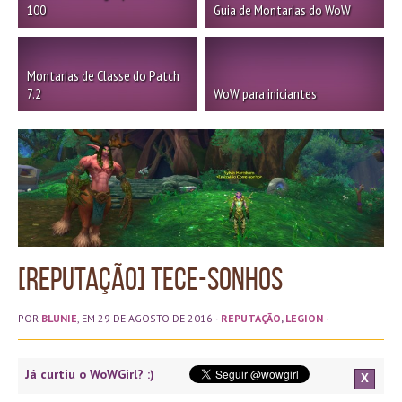
100
Guia de Montarias do WoW
Montarias de Classe do Patch
7.2
WoW para iniciantes
[Reputação] Tece-sonhos
POR
BLUNIE
, EM 29 DE AGOSTO DE 2016
·
REPUTAÇÃO
,
LEGION
·
Já curtiu o WoWGirl? :)
X