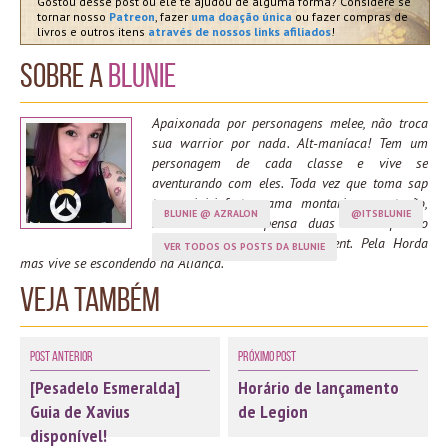
Gostou desse post ou ele te ajudou de alguma forma? Considere se
tornar nosso
Patreon
, fazer
uma doação única
ou fazer compras de
livros e outros itens
através de nossos links afiliados
!
Sobre a
Blunie
Apaixonada por personagens melee, não troca
sua warrior por nada. Alt-maníaca! Tem um
personagem de cada classe e vive se
aventurando com eles. Toda vez que toma sap
tem mini-infartos, ama montarias, reputação,
BLUNIE @ AZRALON
@ITSBLUNIE
mascotes e não pensa duas vezes quando
chamam para fazer achievement. Pela Horda
VER TODOS OS POSTS DA BLUNIE
mas vive se escondendo na Aliança.
Veja também
Post Anterior
Próximo Post
[Pesadelo Esmeralda]
Horário de lançamento
Guia de Xavius
de Legion
disponível!