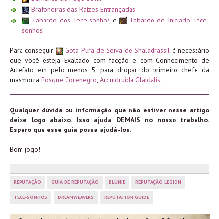
Brafoneiras das Raízes Entrançadas
Tabardo dos Tece-sonhos
e
Tabardo de Iniciado Tece-
sonhos
Para conseguir
Gota Pura de Seiva de Shaladrassil
é necessário
que você esteja Exaltado com facção e com Conhecimento de
Artefato em pelo menos 5, para dropar do primeiro chefe da
masmorra
Bosque Corenegro
,
Arquidruida Glaidalis
.
Qualquer dúvida ou informação que não estiver nesse artigo
deixe logo abaixo. Isso ajuda DEMAIS no nosso trabalho.
Espero que esse guia possa ajudá-los.
Bom jogo!
REPUTAÇÃO
GUIA DE REPUTAÇÃO
BLUNIE
REPUTAÇÃO LEGION
TECE-SONHOS
DREAMWEAVERS
REPUTATION GUIDE