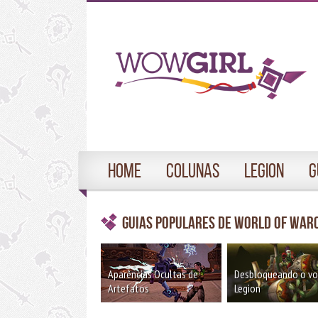
Home
Colunas
Legion
G
Guias Populares de World of War
Aparências Ocultas de
Desbloqueando o v
Artefatos
Legion