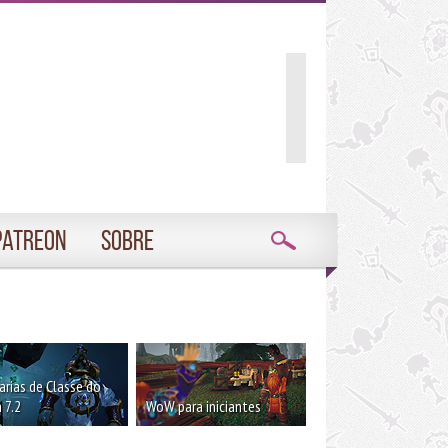
Patreon
Sobre
rias de Classe do
 7.2
WoW para iniciantes