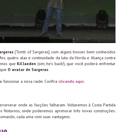
argeras
[Tomb of Sargeras], com alguns bosses bem conhecidos
fes, quatro alas e continuidade da luta da Horda e Aliança contra
menos que
Kil’Jaeden
(sim, he’s back!), que você poderá enfrentar
 que
O avatar de Sargeras
.
 funcionar a nova raide. Confira
clicando aqui
.
erseverar onde as facções falharam. Voltaremos à Costa Partida
lfos Noturnos, onde poderemos aprimorar três novas construções:
 Comando, cada uma com suas vantagens.
que