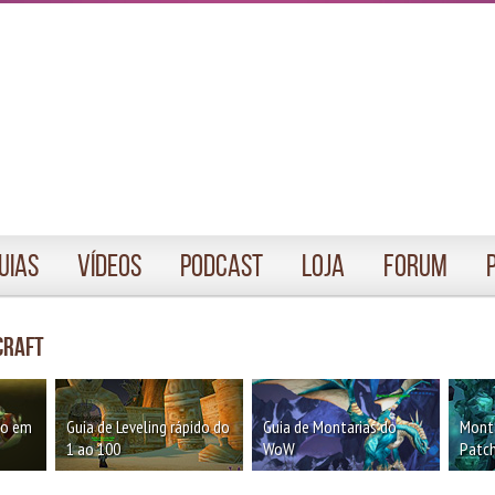
uias
Vídeos
Podcast
Loja
Forum
craft
oo em
Guia de Leveling rápido do
Guia de Montarias do
Monta
1 ao 100
WoW
Patch