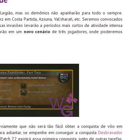
 Legião, mas os demônios não apanharão para todo o sempre.
z em Costa Partida, Azsuna, Val’sharah, etc. Seremos convocados
ssas invasões levarão a períodos mais curtos de atividade intensa
inarão em um
novo cenário
de três jogadores, onde poderemos
iamente que não será tão fácil obter a conquista de vôo em
Para adiantar, se empenhe em conseguir a conquista
Desbravador
 Patch 7.2 exigirá essa primeira conquista, junto de outras tarefas.