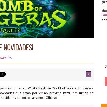
gu
fu
cha
Can
e c
e novidades!
PATCHES
·
S
X
zikostas no painel “What’s Next” de World of Warcraft durante a
ovidades que estão por vir no próximo Patch 7.2: Tumba de
 novidades em outros assuntos. Olha só: