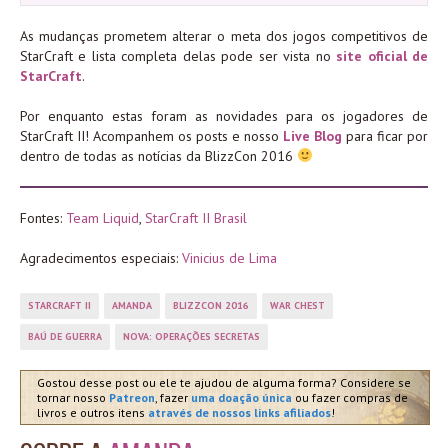
As mudanças prometem alterar o meta dos jogos competitivos de
StarCraft e lista completa delas pode ser vista no
site oficial de
StarCraft
.
Por enquanto estas foram as novidades para os jogadores de
StarCraft II! Acompanhem os posts e nosso
Live Blog
para ficar por
dentro de todas as notícias da BlizzCon 2016
Fontes:
Team Liquid
,
StarCraft II Brasil
Agradecimentos especiais:
Vinicius de Lima
STARCRAFT II
AMANDA
BLIZZCON 2016
WAR CHEST
BAÚ DE GUERRA
NOVA: OPERAÇÕES SECRETAS
Gostou desse post ou ele te ajudou de alguma forma? Considere se
tornar nosso
Patreon
, fazer
uma doação única
ou fazer compras de
livros e outros itens
através de nossos links afiliados
!