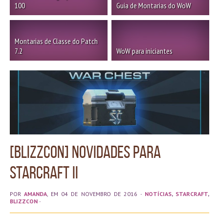
100
Guia de Montarias do WoW
Montarias de Classe do Patch
7.2
WoW para iniciantes
[BlizzCon] Novidades para
StarCraft II
POR
AMANDA
, EM 04 DE NOVEMBRO DE 2016
·
NOTÍCIAS
,
STARCRAFT
,
BLIZZCON
·