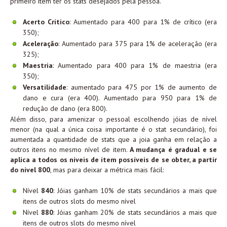
primeiro item ter os stats desejados pela pessoa.
Acerto Crítico
: Aumentado para 400 para 1% de crítico (era
350);
Aceleração
: Aumentado para 375 para 1% de aceleração (era
325);
Maestria
: Aumentado para 400 para 1% de maestria (era
350);
Versatilidade
: aumentado para 475 por 1% de aumento de
dano e cura (era 400). Aumentado para 950 para 1% de
redução de dano (era 800).
Além disso, para amenizar o pessoal escolhendo jóias de nível
menor (na qual a única coisa importante é o stat secundário), foi
aumentada a quantidade de stats que a joia ganha em relação a
outros itens no mesmo nível de item.
A mudança é gradual e se
aplica a todos os níveis de item possíveis de se obter, a partir
do nível 800
, mas para deixar a métrica mais fácil:
Nível
840
: Jóias ganham 10% de stats secundários a mais que
itens de outros slots do mesmo nível
Nível
880
: Jóias ganham 20% de stats secundários a mais que
itens de outros slots do mesmo nível