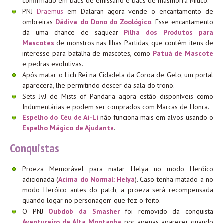
confirmado em baús de emissário e baús de masmorra Mítico.
PNJ
Draemus
em Dalaran agora vende o encantamento de
ombreiras
Dádiva do Dono do Zoológico
. Esse encantamento
dá uma chance de saquear
Pilha dos Produtos para
Mascotes
de monstros nas Ilhas Partidas, que contém itens de
interesse para batalha de mascotes, como
Patuá de Mascote
e pedras evolutivas.
Após matar o Lich Rei na Cidadela da Coroa de Gelo, um portal
aparecerá, lhe permitindo descer da sala do trono.
Sets JvJ de Mists of Pandaria agora estão disponíveis como
Indumentárias e podem ser comprados com Marcas de Honra.
Espelho do Céu de Ai-Li
não funciona mais em alvos usando o
Espelho Mágico de Ajudante
.
Conquistas
Proeza Memorável para matar Helya no modo Heróico
adicionada (
Acima do Normal: Helya
). Caso tenha matado-a no
modo Heróico antes do patch, a proeza será recompensada
quando logar no personagem que fez o feito.
O PNJ
Oubdob da Smasher
foi removido da conquista
Aventureiro de Alta Montanha
, por apenas aparecer quando