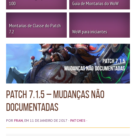
100
Guia de Montarias do WoW
Montarias de Classe do Patch
7.2
WoW para iniciantes
Patch 7.1.5 – Mudanças não
documentadas
POR
FRAN
, EM 11 DE JANEIRO DE 2017
·
PATCHES
·