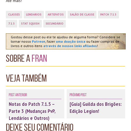
Até mais!
CLASSES
LENDARIOS
ARTEFATOS
SALÃO DE CLASSE
PATCH 7.1.5
7.1.5
STAT SQUISH
SECUNDÁRIO
Gostou desse post ou ele te ajudou de alguma forma? Considere se
tornar nosso
Patreon
, fazer
uma doação única
ou fazer compras de
livros e outros itens
através de nossos links afiliados
!
Sobre a
Fran
Veja também
Post Anterior
Próximo Post
Notas do Patch 7.1.5 –
[Guia] Guilda dos Brigões:
Parte 3 (Mudanças PvP,
Edição Legion!
Lendários e Outros)
Deixe seu comentário