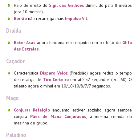
Raio de efeito do
Sigil dos Grilhões
diminuído para 8 metros
(era 10 metros).
Borrão
não recarrega mais
Impulso Vil
.
Druida
Bater Asas
agora funciona em conjunto com o efeito do
Glifo
das Estrelas
.
Caçador
Característica
Disparo Veloz
(Precisão) agora reduz o tempo
de recarga de
Tiro Certeiro
em até 52 segundos (era 60). O
talento agora diminui em 10/10/10/8/7/7 segundos.
Mago
Conjurar Refeição
enquanto estiver sozinho agora sempre
conjura
Pães de Mana Conjurados
, a mesma comida da
mesinha de grupo.
Paladino