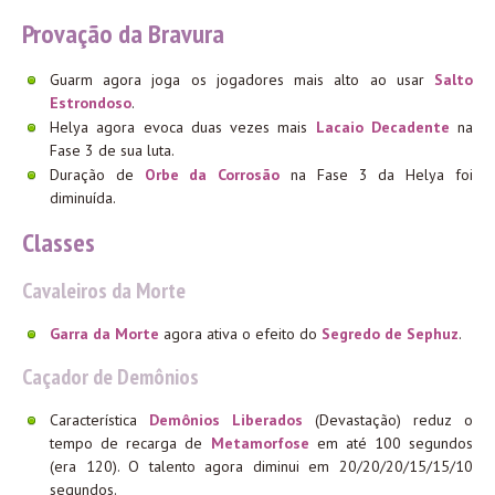
Provação da Bravura
Guarm agora joga os jogadores mais alto ao usar
Salto
Estrondoso
.
Helya agora evoca duas vezes mais
Lacaio Decadente
na
Fase 3 de sua luta.
Duração de
Orbe da Corrosão
na Fase 3 da Helya foi
diminuída.
Classes
Cavaleiros da Morte
Garra da Morte
agora ativa o efeito do
Segredo de Sephuz
.
Caçador de Demônios
Característica
Demônios Liberados
(Devastação) reduz o
tempo de recarga de
Metamorfose
em até 100 segundos
(era 120). O talento agora diminui em 20/20/20/15/15/10
segundos.