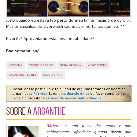
Justo quando eu estava tão perto do meu limite máximo de ouro ;-;
Mas as caixinhas de Overwatch são mais importantes que isso *-*!
E vocês? Aproveitarão esta nova possibilidade?
Boa semana! \o/
NOTÍCIAS
TEMPO DE JOGO
FICHA DE WOW
WOW TOKEN
SALDO BATTLE.NET
SALDO B.NET
Gostou desse post ou ele te ajudou de alguma forma? Considere se
tornar nosso
Patreon
, fazer
uma doação única
ou fazer compras de
livros e outros itens
através de nossos links afiliados
!
Sobre a
Arganthe
Bárbara
é uma louca dos gatos e dos
achievements, ofende-se quando dizem que