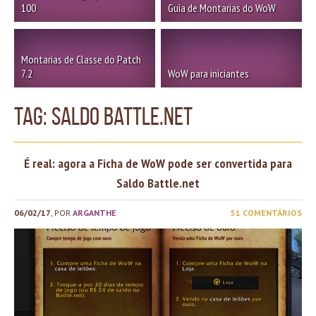
100
Guia de Montarias do WoW
Montarias de Classe do Patch
7.2
WoW para iniciantes
TAG: Saldo Battle.net
É real: agora a Ficha de WoW pode ser convertida para
Saldo Battle.net
06/02/17
, POR
ARGANTHE
51 COMENTÁRIOS