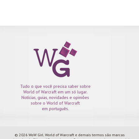
Battle.net na minha conta para usar em serviços do WoW,
Hearthstone e Heroes of the Storm. Mesmo através do Dineromail
o Saldo é inserido na conta em um intervalo não muito grande,
vale bastante a pena :). Inclusive com a opção de comprar estes
mesmos serviços através da Loja Ingame, o Saldo Battle.net é
realmente mais prático....
Tudo o que você precisa saber sobre
World of Warcraft em um só lugar.
Notícias, guias, novidades e opiniões
sobre o World of Warcraft
em português.
© 2026 WoW Girl. World of Warcraft e demais termos são marcas