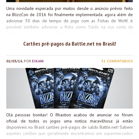
Uma novidade esperada por muitos desde o anúncio prévio feito
na BlizzCon de 2016 foi finalmente implementada: agora além de
adicionar 30 dias de tempo de jogo com as Fichas de WoW, é
possível também adicionar a ficha como Saldo na sua conta da
Battle.net! No Brasil, cada ficha de jogo resgata o equivalente a R$
24,00, que podem ser utilizados para comprar itens em todos os
Cartões pré-pagos da Battle.net no Brasil!
jogos da Blizzard, como Caixinhas em Overwatch, Visuais em
Heroes of the Storm e pacotes de cartas em Hearthstone. Além
disso é possível comprar montarias e mascotes da loja também
02/03/16
, POR
EIKANI
51 COMENTÁRIOS
através do mesmo saldo! Justo quando eu estava tão perto do meu
limite máximo de ouro ;-; Mas as caixinhas de Overwatch são mais
importantes que isso *-*! E vocês? Aproveitarão esta nova
possibilidade? Boa semana! \o/
Olá pessoas bonitas! O Rhastion acabou de anunciar no fórum
oficial de todos os jogos uma notícia maravilhosa: já estão
disponíveis no Brasil cartões pré-pagos de saldo Battle.net! Sabem
aqueles cartões que geralmente encontramos em supermercados