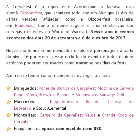
A CervaFest é o equivalente Azerothiano à famosa festa
alemã
Oktoberfest
, que acontece todo ano em Munique [além de
várias versões “afiliadas”, como a Oktoberfest brasileira,
em
Blumenau
]. Como o nome sugere, é uma celebração das
cervejas existentes no World of Warcraft.
Nesse ano o evento
acontece dos dias 20 de setembro a 6 de outubro de 2017.
Nesse ano temos como novidades o fato de personagens a partir
do nível 46 poderem acessar o chefe do evento e todos os itens
estéticos poderem ser usados como transmog nos dias da festa.
Além disso temos como recompensa os seguintes itens:
Brinquedos:
Pônei de Barrica da CervaFest
,
Mochila de Cerveja
Pandarênica
,
Brewfest Banner
, e
Steamworks Sausage Grill
.
Mascotes:
Paquiderminho Rosado
,
Caneca do
Lebrervo
e
Stout Alemental
Montarias:
Carneiro da CervaFest Veloz
e
Grande Kodo da
CervaFest
.
Equipamentos
épicos com nível de item 880.