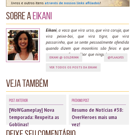
livros e outros itens
através de nossos links afiliados
!
Sobre a
Eikani
Eikani
, a vaca que vira urso, que vira coruja, que
vira peixe-boi, que vira tigre, que vira
passarinho, que se sente pessoalmente ofendida
quando dizem que moonkins são feios e que
spama moonfire melhor que ninguém.
EIKANI @ GOLDRINN
@FLAALVES
VER TODOS OS POSTS DA EIKANI
Veja também
Post Anterior
Próximo Post
[WoWGameplay] Nova
Resumo de Notícias #38:
temporada: Rexpeita as
OverHeroes mais uma
Goblinas!
vez!
Deixe seu comentário