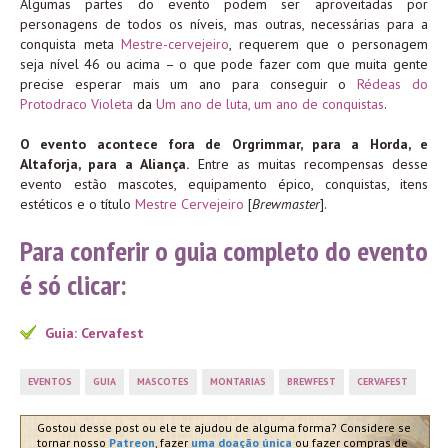
Algumas partes do evento podem ser aproveitadas por
personagens de todos os níveis, mas outras, necessárias para a
conquista meta
Mestre-cervejeiro
, requerem que o personagem
seja nível 46 ou acima – o que pode fazer com que muita gente
precise esperar mais um ano para conseguir o
Rédeas do
Protodraco Violeta
da
Um ano de luta, um ano de conquistas
.
O evento acontece fora de Orgrimmar, para a Horda, e
Altaforja, para a Aliança.
Entre as muitas recompensas desse
evento estão mascotes, equipamento épico, conquistas, itens
estéticos e o título
Mestre Cervejeiro
[
Brewmaster
].
Para conferir o guia completo do evento
é só clicar:
Guia: Cervafest
EVENTOS
GUIA
MASCOTES
MONTARIAS
BREWFEST
CERVAFEST
Gostou desse post ou ele te ajudou de alguma forma? Considere se
tornar nosso
Patreon
, fazer
uma doação única
ou fazer compras de