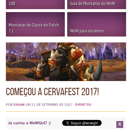
100
Guia de Montarias do WoW
Montarias de Classe do Patch
7.2
WoW para iniciantes
Começou a Cervafest 2017!
POR
EIKANI
, EM 21 DE SETEMBRO DE 2017
·
EVENTOS
·
Já curtiu o WoWGirl? :)
X