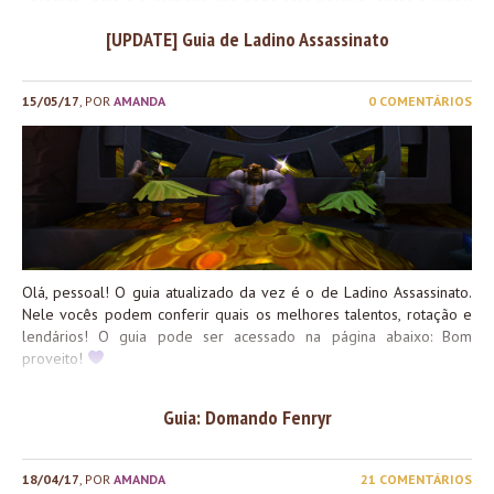
Fósforos), este é o primeiro ano onde será possível obter a Ilusão:
Gelo da Morte de Lorde Ahune. Outra novidade deste ano é que
[UPDATE] Guia de Ladino Assassinato
Draenor e as Ilhas Partidas foram incluídas nos mapas de caça às
Flores de Fogo, e incluem novas conquistas: Aliança Horda
Guardião das Chamas de Draenor Protetor das Chamas de Draenor
15/05/17
, POR
AMANDA
0 COMENTÁRIOS
Extinguindo Draenor Extinguindo Draenor Guardião das Chamas
das Ilhas Partidas Protetor das Chamas das Ilhas Partidas
Extinguindo as Ilhas Partidas Extinguindo as Ilhas Partidas Confiram
nosso guia completo no link abaixo: Boa semana!
Olá, pessoal! O guia atualizado da vez é o de Ladino Assassinato.
Nele vocês podem conferir quais os melhores talentos, rotação e
lendários! O guia pode ser acessado na página abaixo: Bom
proveito!
Guia: Domando Fenryr
18/04/17
, POR
AMANDA
21 COMENTÁRIOS