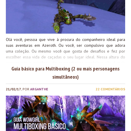
Olá você, pessoa que vive à procura do companheiro ideal para
suas aventuras em Azeroth. Ou você, ser compulsivo que adora
uma coleção. Ou mesmo você que gosta de desafios e fez por
escolher essa vida de caçadas o seu lugar ideal. Nessa altura do
campeonato a existência de companheiros mecânicos não é mais
Guia básico para Multiboxing (2 ou mais personagens
uma grande novidade entre vocês que escolheram a classe mais
divertida do jogo para se divertir. Ok, talvez para aquelas pessoas
simultâneos)
mais distraídas ou quem chegou agora ainda possa ser novidade.
Mas vamos lá: companheiros mecânicos, onde vivem, por que você
21/02/17
, POR
ARGANTHE
22 COMENTÁRIOS
haveria de querê-los e do que se alimentam? Nas próximas linhas,
perto do seu scroll.
Para começo vamos deixar coisinhas claras.
Para você ter seu companheiro mecânico, você tem 3 opções: Vale
comentar aqui que o Mecha-Bond Imprint Matrix é feito por
engenheiros, e caso você seja um, você pode conseguir o
Schematic: Mecha-Bond Imprint...