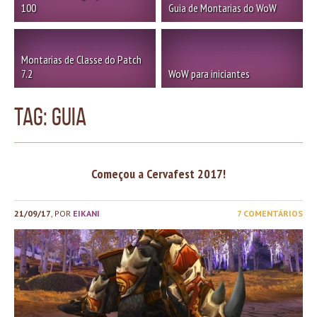
100
Guia de Montarias do WoW
Montarias de Classe do Patch
7.2
WoW para iniciantes
TAG: Guia
Começou a Cervafest 2017!
21/09/17
, POR
EIKANI
7 COMENTÁRIOS