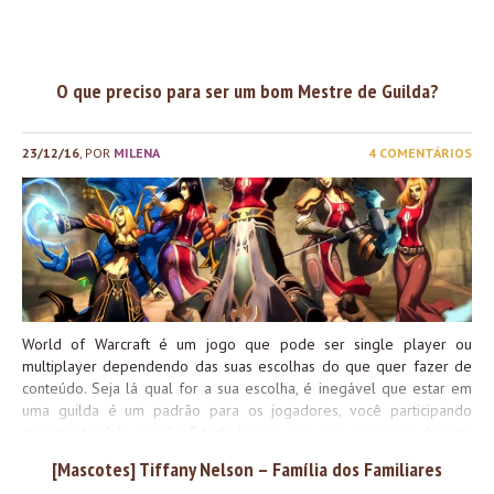
O que preciso para ser um bom Mestre de Guilda?
23/12/16
, POR
MILENA
4 COMENTÁRIOS
World of Warcraft é um jogo que pode ser single player ou
multiplayer dependendo das suas escolhas do que quer fazer de
conteúdo. Seja lá qual for a sua escolha, é inegável que estar em
uma guilda é um padrão para os jogadores, você participando
ativamente dela ou não. E tudo leva a crer que o sucesso de uma
guilda vem muito do trabalho em equipe dos que estão dentro
[Mascotes] Tiffany Nelson – Família dos Familiares
dela, principalmente do empenho do Mestre de Guilda e dos