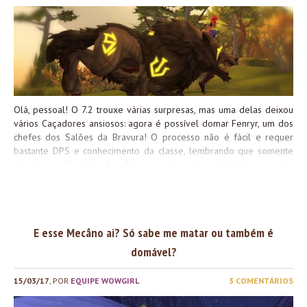
Olá, pessoal! O 7.2 trouxe várias surpresas, mas uma delas deixou
vários Caçadores ansiosos: agora é possível domar Fenryr, um dos
chefes dos Salões da Bravura! O processo não é fácil e requer
bastante DPS e conhecimento da classe, lembrando que somente
Caçadores Domínio das Feras podem domá-lo! Abaixo vocês
conferem nosso guia para obter este ajudante feroz. Primeiros
Passos Primeira Luta Segunda Luta Habilidades Úteis Para a Luta
Domando Fenryr Pode ser que vocês façam algumas tentativas
antes de conseguir domá-lo, mas o mais importante é não desistir!
E esse Mecâno ai? Só sabe me matar ou também é
Fenryr, na minha opinião, é um dos ajudantes mais estilosos de
Azeroth, então vale a pena investir nessa caça
Fonte: Wowhead
domável?
15/03/17
, POR
EQUIPE WOWGIRL
3 COMENTÁRIOS