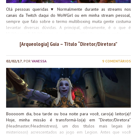
Olá pessoas queridas
♥
Normalmente durante as streams nos
canais da Twitch daqui do WoWGirl ou em minha stream pessoal,
sempre que falo sobre o termo multiboxing muita gente costuma
levantar diversas dúvidas. A principal, obviamente, é o que é
Multiboxing? Multiboxing é o termo utilizado para quando uma
pessoa joga em duas ou mais contas de um jogo ao mesmo tempo,
[Arqueologia] Guia – Título “Diretor/Diretora”
o que no WoW é uma prática deveras comum desde sempre. Você
pode operar tanto 2 contas simultaneamente quando 10 contas,
mas isso irá depender de diversos fatores, como viabilidade do(s)
02/02/17
, POR
VANESSA
9 COMENTÁRIOS
computador(es) usado(s) ou disposição para pagar tempo de jogo
para cada uma delas
Este guia irá cobrir o modo mais básico
possível para Multiboxing, usando como referência duas contas,
com dois personagens de mesma classe e especialização e o uso
da mínima quantidade de ferramentas possível. O mesmo conceito
de todo o conteúdo passado aqui vale independente da...
Booooom dia, boa tarde ou boa noite para você, caro(a) leitor(a)!
Hoje, minha missão é transformá-lo(a) em “Diretor/Diretora”
(Headmaster/Headmistress), um dos títulos mais legais (e
misteriosos) acrescentados ao jogo em Legion. Antes que você