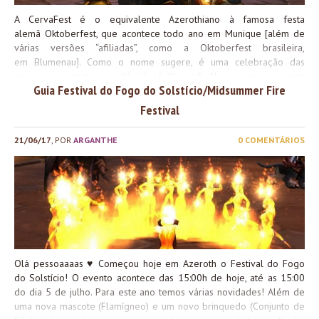
A CervaFest é o equivalente Azerothiano à famosa festa
alemã Oktoberfest, que acontece todo ano em Munique [além de
várias versões “afiliadas”, como a Oktoberfest brasileira,
em Blumenau]. Como o nome sugere, é uma celebração das
cervejas existentes no World of Warcraft. Nesse ano o evento
Guia Festival do Fogo do Solstício/Midsummer Fire
acontece dos dias 20 de setembro a 6 de outubro de 2017. Nesse
ano temos como novidades o fato de personagens a partir do nível
Festival
46 poderem acessar o chefe do evento e todos os itens estéticos
poderem ser usados como transmog nos dias da festa. Além disso
21/06/17
, POR
ARGANTHE
0 COMENTÁRIOS
temos como recompensa os seguintes itens: Algumas partes do
evento podem ser aproveitadas por personagens de todos os
níveis, mas outras, necessárias para a conquista meta Mestre-
cervejeiro, requerem que o personagem seja nível 46 ou acima – o
que pode fazer com que muita gente precise esperar mais um ano
para conseguir o Rédeas do Protodraco Violeta da Um ano de
luta,...
Olá pessoaaaas ♥ Começou hoje em Azeroth o Festival do Fogo
do Solstício! O evento acontece das 15:00h de hoje, até as 15:00
do dia 5 de julho. Para este ano temos várias novidades! Além de
uma nova mascote (Flamígneo) e um novo brinquedo (Conjunto de