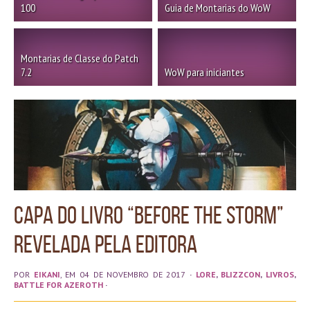
100
Guia de Montarias do WoW
Montarias de Classe do Patch
7.2
WoW para iniciantes
Capa do livro “Before the Storm”
revelada pela editora
POR
EIKANI
, EM 04 DE NOVEMBRO DE 2017
·
LORE
,
BLIZZCON
,
LIVROS
,
BATTLE FOR AZEROTH
·