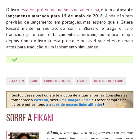
O livro
está em pré-venda na Amazon americana
, e tem a
data de
lançamento marcada para 15 de maio de 2018.
Ainda não tem
previsão de lançamento em português, mas espero que a Galera
Record mantenha seu acordo com a Blizzard e traga o livro
traduzido junto com o lançamento americano, ou pouco tempo
depois. Como o livro já está pronto, é possível que eles recebam
antes para tradução e um lançamento simultâneo.
BLIZZCON
LORE
CHRISTIE GOLDEN
LIVROS
BEFORE THE STORM
Gostou desse post ou ele te ajudou de alguma forma? Considere se
tornar nosso
Patreon
, fazer
uma doação única
ou fazer compras de
livros e outros itens
através de nossos links afiliados
!
Sobre a
Eikani
Eikani
, a vaca que vira urso, que vira coruja, que
vira peixe-boi, que vira tigre, que vira