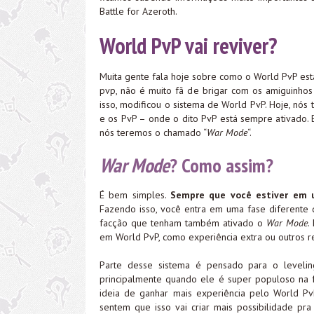
Battle for Azeroth.
World PvP vai reviver?
Muita gente fala hoje sobre como o World PvP est
pvp, não é muito fã de brigar com os amiguinhos
isso, modificou o sistema de World PvP. Hoje, nó
e os PvP – onde o dito PvP está sempre ativado. 
nós teremos o chamado “
War Mode
“.
War Mode
? Como assim?
É bem simples.
Sempre que você estiver em um
Fazendo isso, você entra em uma fase diferente 
facção que tenham também ativado o
War Mode
.
em World PvP, como experiência extra ou outros r
Parte desse sistema é pensado para o level
principalmente quando ele é super populoso na 
ideia de ganhar mais experiência pelo World Pv
sentem que isso vai criar mais possibilidade pra