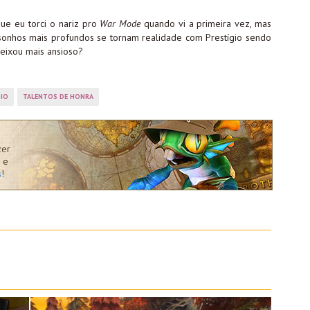
e eu torci o nariz pro
War Mode
quando vi a primeira vez, mas
sonhos mais profundos se tornam realidade com Prestígio sendo
deixou mais ansioso?
GIO
TALENTOS DE HONRA
zer
 e
s
!