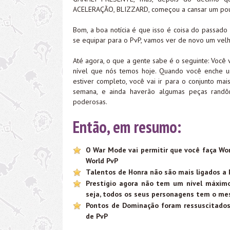
ACELERAÇÃO, BLIZZARD, começou a cansar um pou
Bom, a boa notícia é que isso é coisa do passad
se equipar para o PvP, vamos ver de novo um vel
Até agora, o que a gente sabe é o seguinte: Você 
nível que nós temos hoje. Quando você enche u
estiver completo, você vai ir para o conjunto m
semana, e ainda haverão algumas peças randôm
poderosas.
Então, em resumo:
O War Mode vai permitir que você faça Wo
World PvP
Talentos de Honra não são mais ligados a P
Prestígio agora não tem um nível máximo 
seja, todos os seus personagens tem o me
Pontos de Dominação foram ressuscitados
de PvP