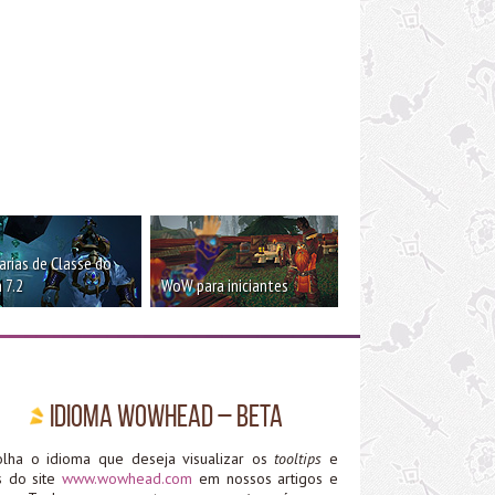
rias de Classe do
 7.2
WoW para iniciantes
Idioma WoWHead – Beta
olha o idioma que deseja visualizar os
tooltips
e
ks do site
www.wowhead.com
em nossos artigos e