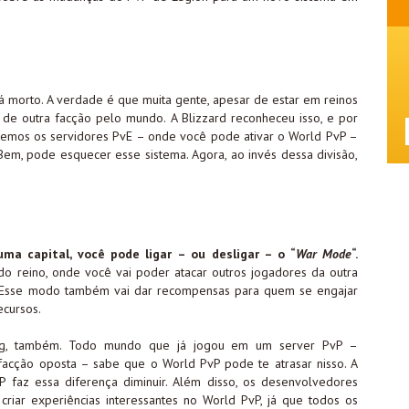
á morto. A verdade é que muita gente, apesar de estar em reinos
 de outra facção pelo mundo. A Blizzard reconheceu isso, e por
s temos os servidores PvE – onde você pode ativar o World PvP –
Bem, pode esquecer esse sistema. Agora, ao invés dessa divisão,
a capital, você pode ligar – ou desligar – o “
War Mode
“.
do reino, onde você vai poder atacar outros jogadores da outra
 Esse modo também vai dar recompensas para quem se engajar
ecursos.
ing, também. Todo mundo que já jogou em um server PvP –
facção oposta – sabe que o World PvP pode te atrasar nisso. A
P faz essa diferença diminuir. Além disso, os desenvolvedores
 criar experiências interessantes no World PvP, já que todos os