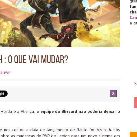
gu
fu
cha
Can
e c
 : O que vai mudar?
AS
,
PVP
·
S
X
Horda e a Aliança,
a equipe da Blizzard não poderia deixar o
e nos contou a data de lançamento de Battle for Azeroth. nós
 sobre as mudanças do PVP de Legion para um novo sistema em