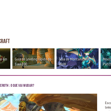
craft
oo em
Guia de Leveling rápido do
Guia de Montarias do
Monta
1 ao 100
WoW
Patch
eroth : O que vai mudar?
Esc
lin