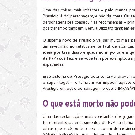
Uma das coisas mais irritantes – pelo menos pr
Prestígio é do personagem, e não da conta. Ou s
personagens pra conseguir as recompensas – princi
dos transmog também. Bem, a Blizzard também est
O sistema novo de Prestígio vai ser muito mais 
um nível máximo relativamente fácil de alcançar
ideia por trás disso é que, não importa em q
de PvP você faz
, e se você tem por exemplo, um
espalhadas.
Esse sistema de Prestígio pela conta vai prover 
é super legal – e também vai impedir aquele 
Prestígio em outro personagem, o que é IMPAGÁVEL
O que está morto não pode
Uma das reclamações mais constantes dos jogado
foi diferente. Os equipamentos de PvP na últim
caixas que você pode receber ao fim de instânci
GANHEI PRESENTE, mas, depois do décimo qu