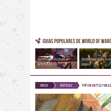
Guias Populares de World of War
Aparências Ocultas de
Desbloqueando o v
Artefatos
Legion
Início
Notícias
PvP em Battle for Az