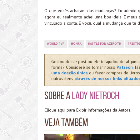
O que vocês acharam das mudanças? Eu admito qu
agora eu realmente achei uma boa ideia. E meus 
vinculado a conta. E você, qual a mudança que te 
WORLD PVP
HONRA
BATTLE FOR AZEROTH
PRESTÍ
Gostou desse post ou ele te ajudou de alguma
forma? Considere se tornar nosso
Patreon
, fa
uma doação única
ou fazer compras de livros
outros itens
através de nossos links afiliado
Sobre a
Lady Nietroch
Clique aqui para Exibir informações da Autora
Veja também