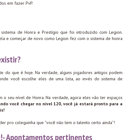
dos em fazer PvP.
 sistema de Honra e Prestígio que foi introduzido com Legion.
nela e começar de novo como Legion fez com o sistema de honra
xistir?
ente do que é hoje. Na verdade, alguns jogadores antigos podem
onde você escolhe eles de uma lista, ao invés do sistema de
om o seu nível de Honra. Na verdade, agora eles vão ter espaços
ndo você chegar no nível 120, você já estará pronto para a
is!
er pro coleguinha que “você não tem o talento certo ainda”!
cê!- Apontamentos pertinentes