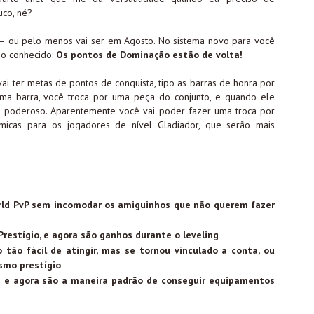
co, né?
o – ou pelo menos vai ser em Agosto. No sistema novo para você
ho conhecido:
Os pontos de Dominação estão de volta!
vai ter metas de pontos de conquista, tipo as barras de honra por
ma barra, você troca por uma peça do conjunto, e quando ele
ais poderoso. Aparentemente você vai poder fazer uma troca por
icas para os jogadores de nível Gladiador, que serão mais
rld PvP sem incomodar os amiguinhos que não querem fazer
restígio, e agora são ganhos durante o leveling
tão fácil de atingir, mas se tornou vinculado a conta, ou
smo prestígio
 e agora são a maneira padrão de conseguir equipamentos