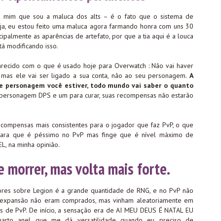
a mim que sou a maluca dos alts – é o fato que o sistema de
eja, eu estou feito uma maluca agora farmando honra com uns 30
palmente as aparências de artefato, por que a tia aqui é a louca
á modificando isso.
parecido com o que é usado hoje para Overwatch : Não vai haver
, mas ele vai ser ligado a sua conta, não ao seu personagem.
A
ue personagem você estiver, todo mundo vai saber o quanto
 personagem DPS e um para curar, suas recompensas não estarão
recompensas mais consistentes para o jogador que faz PvP, o que
cara que é péssimo no PvP mas finge que é nível máximo de
, na minha opinião.
 morrer, mas volta mais forte.
res sobre Legion é a grande quantidade de RNG, e no PvP não
a expansão não eram comprados, mas vinham aleatoriamente em
as de PvP. De início, a sensação era de AI MEU DEUS É NATAL EU
arto anel que me dá versatilidade quando eu preciso de