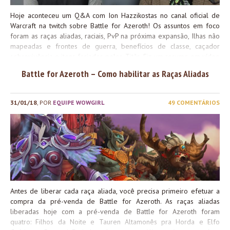
Hoje aconteceu um Q&A com Ion Hazzikostas no canal oficial de
Warcraft na twitch sobre Battle for Azeroth! Os assuntos em foco
foram as raças aliadas, raciais, PvP na próxima expansão, Ilhas não
mapeadas e frontes de guerra, benefícios de classe, caçador
sobrevivência e itens forjados pelos Titãs. Fiz um resumo em vídeo
(que também explica um pouco sobre as raças aliadas), e você
Battle for Azeroth – Como habilitar as Raças Aliadas
pode ler ele em texto logo abaixo!
31/01/18
, POR
EQUIPE WOWGIRL
49 COMENTÁRIOS
Antes de liberar cada raça aliada, você precisa primeiro efetuar a
compra da pré-venda de Battle for Azeroth. As raças aliadas
liberadas hoje com a pré-venda de Battle for Azeroth foram
quatro: Filhos da Noite e Tauren Altamonês pra Horda e Elfo