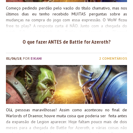
Começo pedindo perdão pelo vacilo do título chamativo, mas nos
últimos dias eu tenho recebido MUITAS perguntas sobre as
mudanças na compra do jogo com essa expressão. O WoW ficou
free to play? A resposta curta é NÃO. Junto com a chegada do
patch 8.0, o pré-patch de Battle for Azeroth, a Blizzard
implementou uma mudança na forma de compra/acesso ao jogo
O que fazer ANTES de Battle for Azeroth?
para novos jogadores, e isso provocou uma confusão com a ideia
do jogo se tornar “free to play”. A partir de agora não é mais
necessária a compra do jogo base, ou Battle Chest, para jogar além
01/06/18
, POR
EIKANI
2 COMENTÁRIOS
do nível 20 – basta fazer a assinatura do jogo, no valor padrão,
para ter acesso ao jogo até o nível 110 e todas as funcionalidades
das expansões até Legion. Ao entrar na loja, as opções para novos
jogadores são as seguintes: Ao clicar na primeira opção você é
redirecionado para...
Olá, pessoas maravilhosas! Assim como aconteceu no final de
Warlords of Draenor, houve muita coisa que poderia ser feita antes
da expansão de Legion aparecer. Hoje faltam pouco mais de dois
meses para a chegada de Battle for Azeroth, e várias coisas não