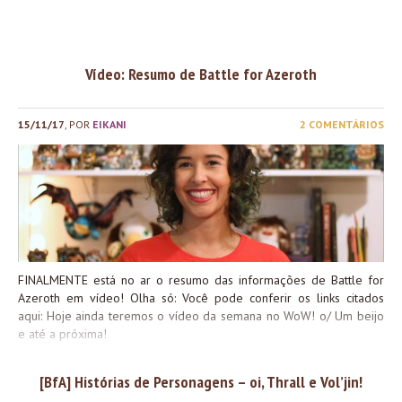
21 de setembro. Pode ser lançada antes, mas pessoalment
imagino que se adiantarem, não será muito tempo – entã
podemos contar que Battle for Azeroth chega no fim de setembro
E as raças aliadas? Segundo o site oficial, a compra da...
Vídeo: Resumo de Battle for Azeroth
15/11/17
, POR
EIKANI
2 COMENTÁRIOS
FINALMENTE está no ar o resumo das informações de Battle for
Azeroth em vídeo! Olha só: Você pode conferir os links citados
aqui: Hoje ainda teremos o vídeo da semana no WoW! o/ Um beijo
e até a próxima!
[BfA] Histórias de Personagens – oi, Thrall e Vol’jin!