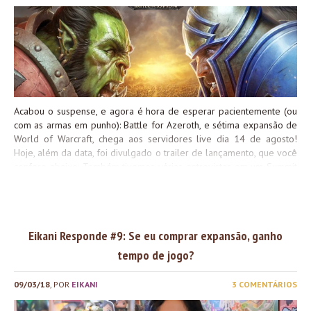
isso, e por isso, modificou o sistema de World PvP. Hoje, nós temos
os servidores PvE – onde você pode ativar o World PvP – e os PvP
– onde o dito PvP está sempre ativado....
Acabou o suspense, e agora é hora de esperar pacientemente (ou
com as armas em punho): Battle for Azeroth, e sétima expansão de
World of Warcraft, chega aos servidores live dia 14 de agosto!
Hoje, além da data, foi divulgado o trailer de lançamento, que você
confere abaixo: Também tivemos várias entrevistas em um Summit
com detalhes sobre o PvP e seus equipamentos, as Ilhas não
Exploradas, e muito mais! Farei o possível para traduzir as
entrevistas ou resumos delas, além de contar com ajuda também
<3 Sobre Legion no Battle Chest… Ainda não chegou a hora. MAS a
Eikani Responde #9: Se eu comprar expansão, ganho
Blizzard retirou Legion da loja, e agora temos disponível para
compra apenas o Battle Chest (que continua até Warlords of
tempo de jogo?
Draenor e com desconto de 50%) e Battle for Azeroth (que agora
inclui Legion). Acredito que Legion só será parte do Battle Chest em
09/03/18
, POR
EIKANI
3 COMENTÁRIOS
agosto, mas é menos coisa para comprar! O...