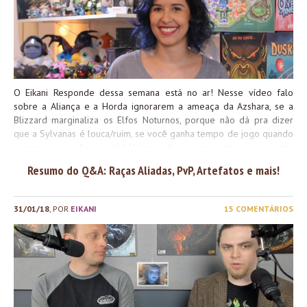
O Eikani Responde dessa semana está no ar! Nesse vídeo falo
sobre a Aliança e a Horda ignorarem a ameaça da Azshara, se a
Blizzard marginaliza os Elfos Noturnos, porque não dá pra dizer
que a Sylvanas é louca/ruim, se você ganha tempo de jogo quando
compra expansão e mais! Vejam todas as perguntas e respostas
dessa semana: Quer mandar uma pergunta? Deixa nos comentários,
Resumo do Q&A: Raças Aliadas, PvP, Artefatos e mais!
use a #EikaniResponde no twitter ou manda pra
site@wowgirl.com.br
com o título “Eikani responde”! =D Um beijo, e
até a próxima!
31/01/18
, POR
EIKANI
15 COMENTÁRIOS