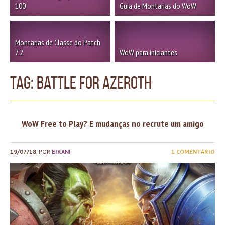
100
Guia de Montarias do WoW
Montarias de Classe do Patch
7.2
WoW para iniciantes
TAG: Battle for Azeroth
WoW Free to Play? E mudanças no recrute um amigo
19/07/18
, POR
EIKANI
1 COMENTÁRIO