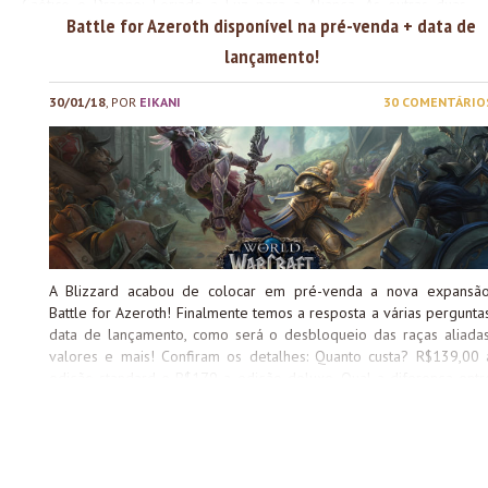
Caótico e Draenei Forjado a Luz para a Aliança. As outras duas
Battle for Azeroth disponível na pré-venda + data de
raças aliadas anunciadas na BlizzCon chegarão com o lançamento
da expansão e também terão requerimentos de reputação e
lançamento!
missões para serem liberadas no futuro. Missões e Conquistas Feito
isso, você precisa completar algumas conquistas de missões e
30/01/18
, POR
EIKANI
30 COMENTÁRIO
conseguir exaltado com a facção relacionada. Restrições Há
algumas restrições quando você for criar uma raça aliada.
Classes disponíveis para cada raça: Itens de Herança das Raças
Cada raça aliada tem uma coleção de Itens de Herança própria e
que não pode ser utilizado por nenhuma outra raça. Esses
conjuntos são cosméticos e podem ser utilizados em qualquer
tipo...
A Blizzard acabou de colocar em pré-venda a nova expansão
Battle for Azeroth! Finalmente temos a resposta a várias perguntas
data de lançamento, como será o desbloqueio das raças aliadas
valores e mais! Confiram os detalhes: Quanto custa? R$139,00 
edição standard e R$179 a edição deluxe. Qual a diferença entr
as versões? A edição standard tem a expansão e o boost para 
nível 110. A edição deluxe vem com o mesmo da standard, mai
itens extras no WoW e em outros jogos da Blizzard. Até agor
foram divulgados os seguintes itens bônus: Quando a expansã
Battle for Azeroth será lançada? Segundo a página oficial, até o di