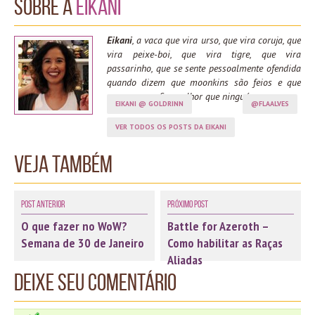
Sobre a
Eikani
Eikani
, a vaca que vira urso, que vira coruja, que
vira peixe-boi, que vira tigre, que vira
passarinho, que se sente pessoalmente ofendida
quando dizem que moonkins são feios e que
spama moonfire melhor que ninguém.
EIKANI @ GOLDRINN
@FLAALVES
VER TODOS OS POSTS DA EIKANI
Veja também
Post Anterior
Próximo Post
O que fazer no WoW?
Battle for Azeroth –
Semana de 30 de Janeiro
Como habilitar as Raças
Aliadas
Deixe seu comentário