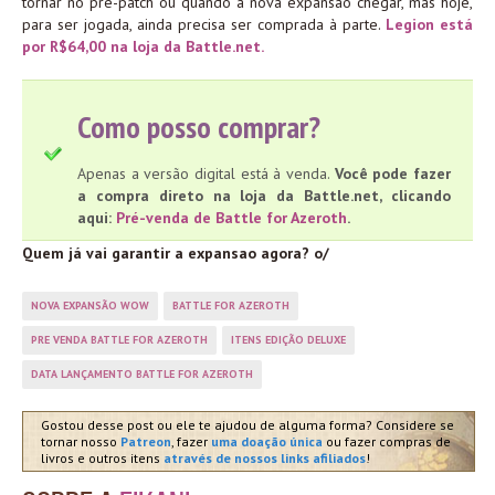
tornar no pré-patch ou quando a nova expansão chegar, mas hoje,
para ser jogada, ainda precisa ser comprada à parte.
Legion está
por R$64,00 na loja da Battle.net.
Como posso comprar?
Apenas a versão digital está à venda.
Você pode fazer
a compra direto na loja da Battle.net, clicando
aqui:
Pré-venda de Battle for Azeroth
.
Quem já vai garantir a expansao agora? o/
NOVA EXPANSÃO WOW
BATTLE FOR AZEROTH
PRE VENDA BATTLE FOR AZEROTH
ITENS EDIÇÃO DELUXE
DATA LANÇAMENTO BATTLE FOR AZEROTH
Gostou desse post ou ele te ajudou de alguma forma? Considere se
tornar nosso
Patreon
, fazer
uma doação única
ou fazer compras de
livros e outros itens
através de nossos links afiliados
!