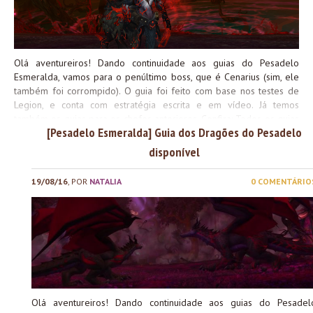
Olá aventureiros! Dando continuidade aos guias do Pesadelo
Esmeralda, vamos para o penúltimo boss, que é Cenarius (sim, ele
também foi corrompido). O guia foi feito com base nos testes de
Legion, e conta com estratégia escrita e em vídeo. Já temos
também os guias para os chefes anteriores. Confira: Todos os guias
[Pesadelo Esmeralda] Guia dos Dragões do Pesadelo
serão lançados antes da abertura da raide, então fiquem de olho
disponível
19/08/16
, POR
NATALIA
0 COMENTÁRIO
Olá aventureiros! Dando continuidade aos guias do Pesadel