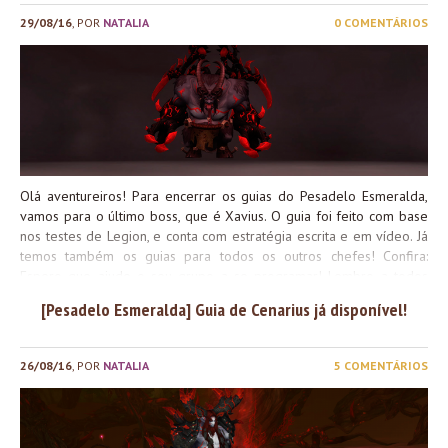
começarão a ser saqueadas. Elas permitirão que você progrida nas
29/08/16
, POR
NATALIA
0 COMENTÁRIOS
Masmorras Mítico +, com maiores desafios e recompensas.
Animados? Provavelmente teremos um pouco de stream do modo
normal hoje, então fiquem de olho
Olá aventureiros! Para encerrar os guias do Pesadelo Esmeralda,
vamos para o último boss, que é Xavius. O guia foi feito com base
nos testes de Legion, e conta com estratégia escrita e em vídeo. Já
temos também os guias para todos os outros chefes! Confira:
Espero que ajude o seu grupo a se programar! Lembro a todos
que a Raide será aberta nas dificuldades normal e heroica no dia
[Pesadelo Esmeralda] Guia de Cenarius já disponível!
20 de Setembro! Confira o resto do cronograma de masmorras e
raides nesse link. /kiss, vejo vocês por lá!
26/08/16
, POR
NATALIA
5 COMENTÁRIOS