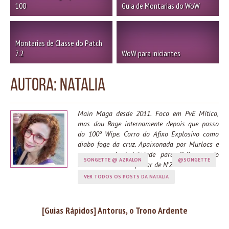
100
Guia de Montarias do WoW
Montarias de Classe do Patch
7.2
WoW para iniciantes
Autora:
Natalia
Main Maga desde 2011. Foco em PvE Mítico,
mas dou Rage internamente depois que passo
do 100º Wipe. Corro do Afixo Explosivo como
diabo foge da cruz. Apaixonada por Murlocs e
com zero de habilidade para PvP, aguardo
SONGETTE @ AZRALON
@SONGETTE
ansiosamente o despertar de N'Zoth.
VER TODOS OS POSTS DA NATALIA
[Guias Rápidos] Antorus, o Trono Ardente