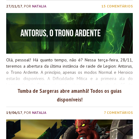
27/11/17
, POR
NATALIA
15 COMENTÁRIOS
Olá, pessoal! Há quanto tempo, não é? Nessa terça-feira, 28/11,
teremos a abertura da última instância de raide de Legion: Antorus,
o Trono Ardente. A princípio, apenas os modos Normal e Heroico
estarão disponíveis. A Dificuldade Mítica e a primeira ala do
Localizador de Raides só serão abertos a partir do dia 05 de
Tumba de Sargeras abre amanhã! Todos os guias
Dezembro. Devido a uma série de problemas na vida pessoal,
saúde, e algumas mudanças que aconteceram na vida, eu tinha
disponíveis!
tomado a decisão de não produzir mais guias de raide. Eu não teria
o tempo necessário para poder produzir os guias com a qualidade
19/06/17
, POR
NATALIA
7 COMENTÁRIOS
que eu prezo. Porém, eu sei que muitos de vocês aguardam esse
conteúdo para auxiliar na progressão, então eu decidi optar por
Guias Rápidos. Neles, você vai encontrar a estratégia resumida da
luta para o modo Normal e Heroico. Se você tiver dúvidas ou