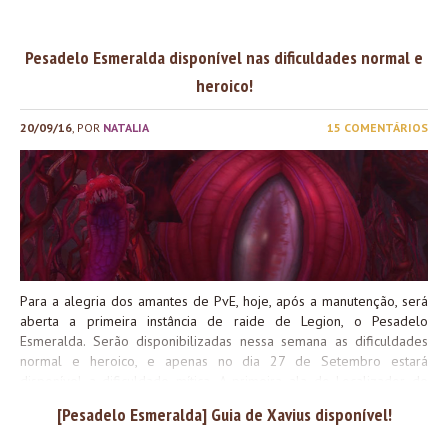
Mítico e a primeira ala do Localizador de Raides. O cronograma
para as alas no Localizador é o seguinte: Espero que os guias
Pesadelo Esmeralda disponível nas dificuldades normal e
ajudem todas as guildas a progredirem o mais tranquilamente
possível nessa raide. Vamos tornar o PvE brasileiro cada vez mais
heroico!
forte!
20/09/16
, POR
NATALIA
15 COMENTÁRIOS
Para a alegria dos amantes de PvE, hoje, após a manutenção, será
aberta a primeira instância de raide de Legion, o Pesadelo
Esmeralda. Serão disponibilizadas nessa semana as dificuldades
normal e heroico, e apenas no dia 27 de Setembro estará
disponível a dificuldade mítica. A primeira ala do Localizador de
Raides só será aberta na próxima semana, junto ao modo mítico. A
[Pesadelo Esmeralda] Guia de Xavius disponível!
segunda ala estará disponível no dia 11 de Outubro, e a última ala
no dia 25 de Outubro. Além da nova raide, Pedras-chave Míticas