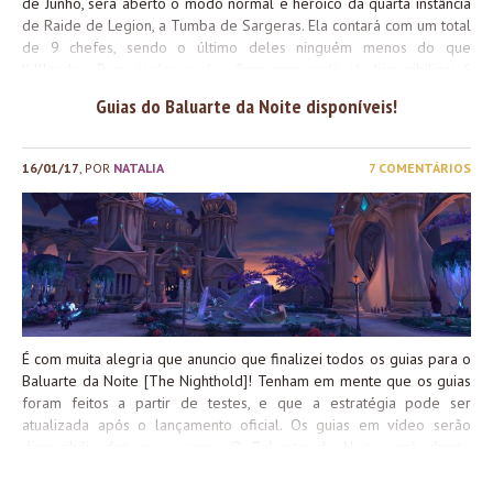
de Junho, será aberto o modo normal e heroico da quarta instância
de Raide de Legion, a Tumba de Sargeras. Ela contará com um total
de 9 chefes, sendo o último deles ninguém menos do que
Kil’Jaeden. Para ajudar você a ficar preparado, já disponibilizei 6
guias dessa raide, que você pode conferir nos links a seguir: Os
Guias do Baluarte da Noite disponíveis!
guias do Anfitrião Desolado, Avatar Caído e Kil’Jaeden estão em
produção e estarão disponíveis antes do lançamento. Os guias em
vídeo virão após eu fazer/gravar as lutas oficialmente. Lembro a
16/01/17
, POR
NATALIA
7 COMENTÁRIOS
todos que os guias foram feitos tendo como base os últimos testes
do PTR, e é possível que ocorram mudanças. Todas essas
potenciais mudanças serão ajustadas nos guias após o lançamento.
Espero que isso os ajude em suas aventuras! /kiss, e até mais!
É com muita alegria que anuncio que finalizei todos os guias para o
Baluarte da Noite [The Nighthold]! Tenham em mente que os guias
foram feitos a partir de testes, e que a estratégia pode ser
atualizada após o lançamento oficial. Os guias em vídeo serão
disponibilizados aos poucos. O Baluarte da Noite será aberto
amanhã, 17 de Janeiro, nos modos normal e heroico. Apenas na
próxima semana, dia 24 de Janeiro, é que será liberado o modo