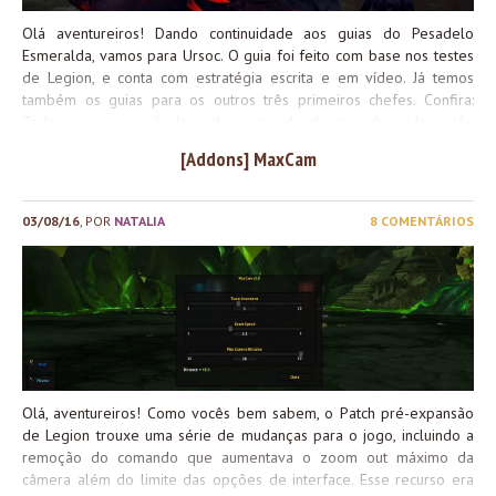
Olá aventureiros! Dando continuidade aos guias do Pesadelo
Esmeralda, vamos para Ursoc. O guia foi feito com base nos testes
de Legion, e conta com estratégia escrita e em vídeo. Já temos
também os guias para os outros três primeiros chefes. Confira:
Todos os guias serão lançados antes da abertura da raide, então
fiquem de olho
[Addons] MaxCam
03/08/16
, POR
NATALIA
8 COMENTÁRIOS
Olá, aventureiros! Como vocês bem sabem, o Patch pré-expansão
de Legion trouxe uma série de mudanças para o jogo, incluindo a
remoção do comando que aumentava o zoom out máximo da
câmera além do limite das opções de interface. Esse recurso era