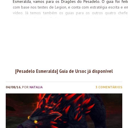
Esmeralda, vamos para os Dragões do Pesadelo. O guia foi feit
com base nos testes de Legion, e conta com estratégia escrita e e
vídeo. Já temos também os guias para os outros quatro chefe
anteriores. Confira: Todos os guias serão lançados antes d
abertura da raide, então fiquem de olho
[Pesadelo Esmeralda] Guia de Ursoc já disponível
04/08/16
, POR
NATALIA
3 COMENTÁRIOS