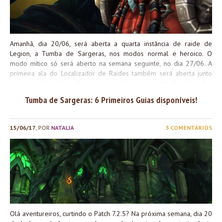
quiser trocar figurinhas sobre a estratégia, você pode...
Amanhã, dia 20/06, será aberta a quarta instância de raide de
Legion, a Tumba de Sargeras, nos modos normal e heroico. O
modo mítico só será aberto na semana seguinte, no dia 27/06. A
primeira ala do Localizador de Raides também será aberta junto
com o modo mítico. O cronograma de lançamento das alas é o
seguinte: Para te ajudar em suas aventuras, preparei guias para
Tumba de Sargeras: 6 Primeiros Guias disponíveis!
todos os chefes da Tumba de Sargeras, nos modos Normal e
Heroico. Os guias em vídeo virão após eu gravar e editar as lutas
oficialmente. Qualquer dúvida, é só entrar em contato!
15/06/17
, POR
NATALIA
3 COMENTÁRIOS
Olá aventureiros, curtindo o Patch 7.2.5? Na próxima semana, dia 20