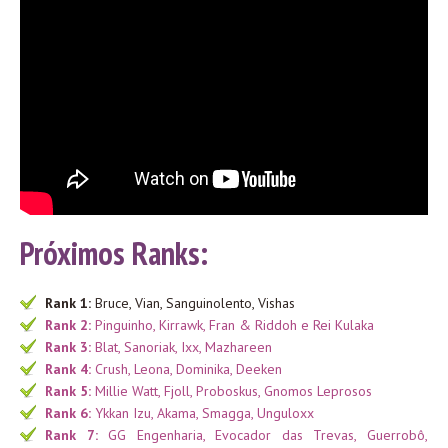
Próximos Ranks:
Rank 1:
Bruce, Vian, Sanguinolento, Vishas
Rank 2:
Pinguinho, Kirrawk, Fran & Riddoh e Rei Kulaka
Rank 3:
Blat, Sanoriak, Ixx, Mazhareen
Rank 4:
Crush, Leona, Dominika, Deeken
Rank 5:
Millie Watt, Fjoll, Proboskus, Gnomos Leprosos
Rank 6:
Ykkan Izu, Akama, Smagga, Unguloxx
Rank 7:
GG Engenharia, Evocador das Trevas, Guerrobô,