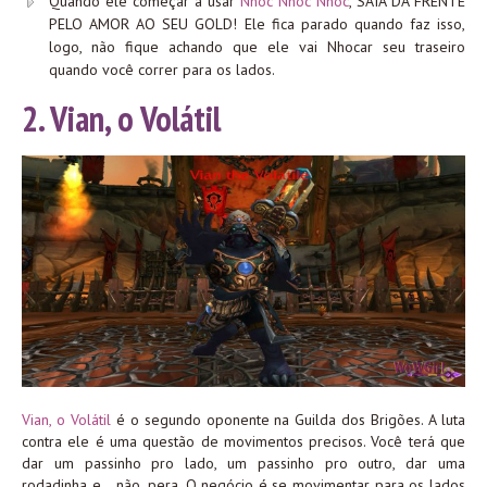
Quando ele começar a usar
Nhoc Nhoc Nhoc
, SAIA DA FRENTE
PELO AMOR AO SEU GOLD! Ele fica parado quando faz isso,
logo, não fique achando que ele vai Nhocar seu traseiro
quando você correr para os lados.
2. Vian, o Volátil
Vian, o Volátil
é o segundo oponente na Guilda dos Brigões. A luta
contra ele é uma questão de movimentos precisos. Você terá que
dar um passinho pro lado, um passinho pro outro, dar uma
rodadinha e… não, pera. O negócio é se movimentar para os lados