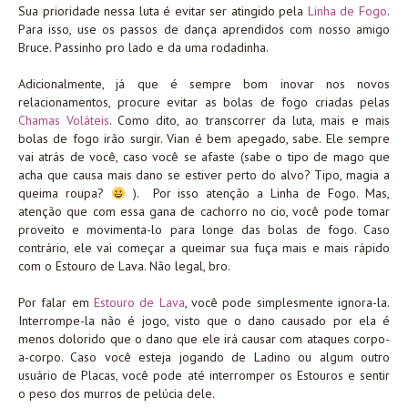
Sua prioridade nessa luta é evitar ser atingido pela
Linha de Fogo
.
Para isso, use os passos de dança aprendidos com nosso amigo
Bruce. Passinho pro lado e da uma rodadinha.
Adicionalmente, já que é sempre bom inovar nos novos
relacionamentos, procure evitar as bolas de fogo criadas pelas
Chamas Voláteis
. Como dito, ao transcorrer da luta, mais e mais
bolas de fogo irão surgir. Vian é bem apegado, sabe. Ele sempre
vai atrás de você, caso você se afaste (sabe o tipo de mago que
acha que causa mais dano se estiver perto do alvo? Tipo, magia a
queima roupa?
). Por isso atenção a Linha de Fogo. Mas,
atenção que com essa gana de cachorro no cio, você pode tomar
proveito e movimenta-lo para longe das bolas de fogo. Caso
contrário, ele vai começar a queimar sua fuça mais e mais rápido
com o Estouro de Lava. Não legal, bro.
Por falar em
Estouro de Lava
, você pode simplesmente ignora-la.
Interrompe-la não é jogo, visto que o dano causado por ela é
menos dolorido que o dano que ele irá causar com ataques corpo-
a-corpo. Caso você esteja jogando de Ladino ou algum outro
usuário de Placas, você pode até interromper os Estouros e sentir
o peso dos murros de pelúcia dele.