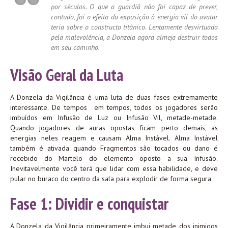
por séculos. O que a guardiã não foi capaz de prever,
contudo, foi o efeito da exposição à energia vil do avatar
teria sobre o constructo titânico. Lentamente desvirtuada
pela malevolência, a Donzela agora almeja destruir todos
em seu caminho.
Visão Geral da Luta
A Donzela da Vigilância é uma luta de duas fases extremamente
interessante.
De tempos em tempos, todos os jogadores serão
imbuídos em Infusão de Luz ou Infusão Vil, metade-metade.
Quando jogadores de auras opostas ficam perto demais, as
energias neles reagem e causam Alma Instável.
Alma Instável
também é ativada quando Fragmentos são tocados ou dano é
recebido do Martelo do elemento oposto a sua Infusão.
Inevitavelmente você terá que lidar com essa habilidade, e deve
pular no buraco do centro da sala para explodir de forma segura.
Fase 1: Dividir e conquistar
A Donzela da Vigilância primeiramente imbui metade dos inimigos