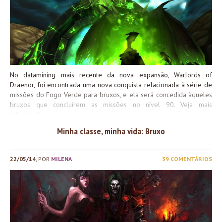
dia voltaremos de...
No datamining mais recente da nova expansão, Warlords of
Draenor, foi encontrada uma nova conquista relacionada à série de
missões do Fogo Verde para bruxos, e ela será concedida àqueles
bruxos que concluirem as missões no nível 90. Veja mais
informações.
Minha classe, minha vida: Bruxo
22/05/14
, POR
MILENA
39 COMENTÁRIOS