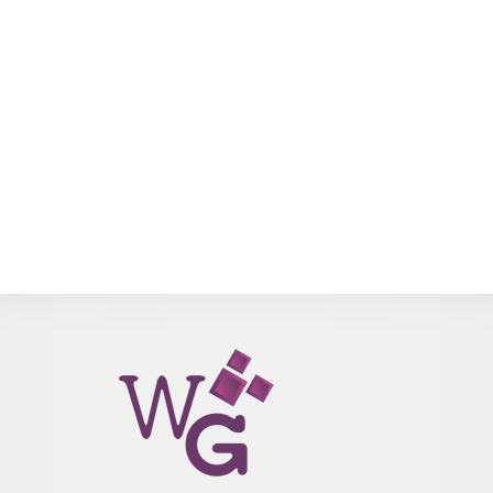
isso por causa da nossa relação com ‘chamas vis’ e a sede maléfic
de controlar todos os poderes possíveis, impossíveis e imaginávei
e… Tá parei. Mas é uma vontade antiga da comunidade e, após te
sido prorrogado uma vez no patch mais recente, finalment
vislumbramos a possibilidade
São necessárias várias missõe
para conseguir a magia, no entanto ainda não se tem informaçõe
precisas de...