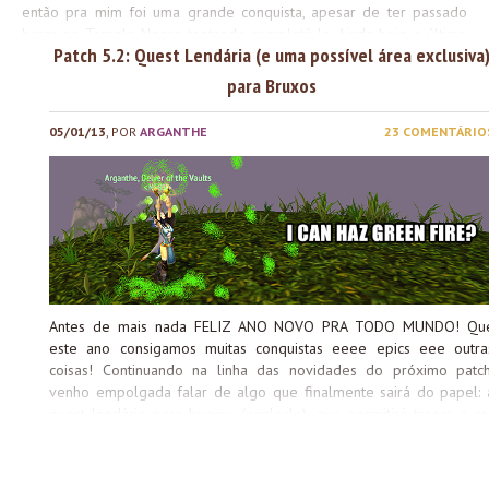
então pra mim foi uma grande conquista, apesar de ter passado
horas no Templo Negro tentando completá-la. Ainda hoje o último
Patch 5.2: Quest Lendária (e uma possível área exclusiva
chefe tem as mesmas mecânicas chatas que podem causar wipes
bobos, mas sem dúvidas é mais tranquilo, então você que acabou
para Bruxos
de nivelar seu bruxo/bruxa corra que é tempo de também ter seus
feitiços verdinhos e lindos <3. Neste guia mostrarei o passo a
05/01/13
, POR
ARGANTHE
23 COMENTÁRIO
passo para cada etapa, com um vídeo no final sobre a luta pra
visualizar tranquilamente como ela funciona. Sim, leitores queridos,
mesmo depois de quase um ano upei uma outra bruxinha, desta
vez na Aliança, com o objetivo principal de trazer todos os
detalhes pra vocês. Boa leitura! Do que...
Antes de mais nada FELIZ ANO NOVO PRA TODO MUNDO! Qu
este ano consigamos muitas conquistas eeee epics eee outra
coisas! Continuando na linha das novidades do próximo patch
venho empolgada falar de algo que finalmente sairá do papel: 
quest lendária para bruxos (warlocks), que permitirá trocar a co
padrão de vários feitiços para verde através da magia O Códice d
Xerath. O desejo da comunidade de bruxos é deveras antigo, e ve
algo nesse estilo ser lançado é uma realização para muitos. Tud