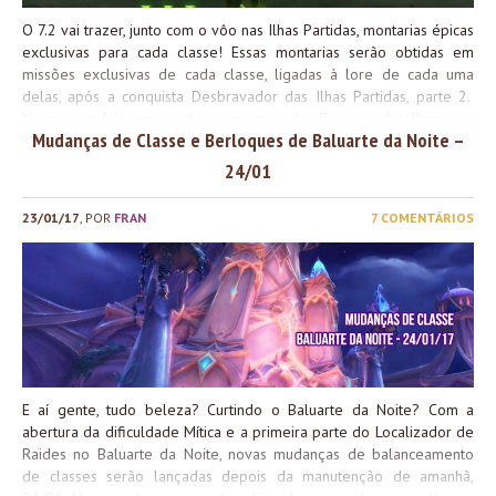
O 7.2 vai trazer, junto com o vôo nas Ilhas Partidas, montarias épicas
exclusivas para cada classe! Essas montarias serão obtidas em
missões exclusivas de cada classe, ligadas à lore de cada uma
delas, após a conquista Desbravador das Ilhas Partidas, parte 2.
Nesse post falaremos sobre a montaria dos Bruxos e detalharemos
Mudanças de Classe e Berloques de Baluarte da Noite –
a missão necessária para consegui-la. A montaria A montaria dos
Bruxos é o Corcel Iracundo Caótico do Senhor do
24/01
Éter (Netherlord’s Chaotic Wrathsteed). A montaria é um cavalo
esquelético em chamas com três cores diferentes. Ao terminar a
23/01/17
, POR
FRAN
7 COMENTÁRIOS
missão, o jogador receberá a versão verde. A forma de adquirir as
cores laranja e roxa não é tão simples: a laranja requer a conquista
Power Ascended e custa 10.000 Recursos de Ordem. Já a cor roxa
é um saque do NPC Lord Hel’nurath no patch 7.2 na Costa Partida.
Este NPC é o chefe invocado por Dreadsteed of Xoroth. Ao final,
elas contam como três montarias no...
E aí gente, tudo beleza? Curtindo o Baluarte da Noite? Com a
abertura da dificuldade Mítica e a primeira parte do Localizador de
Raides no Baluarte da Noite, novas mudanças de balanceamento
de classes serão lançadas depois da manutenção de amanhã,