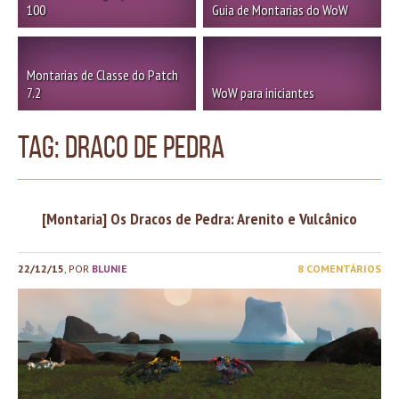
100
Guia de Montarias do WoW
Montarias de Classe do Patch
7.2
WoW para iniciantes
TAG: draco de pedra
[Montaria] Os Dracos de Pedra: Arenito e Vulcânico
22/12/15
, POR
BLUNIE
8 COMENTÁRIOS