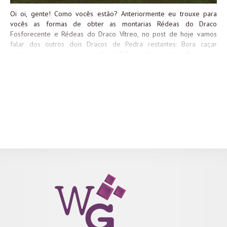
Oi oi, gente! Como vocês estão? Anteriormente eu trouxe para
vocês as formas de obter as montarias Rédeas do Draco
Fosforecente e Rédeas do Draco Vítreo, no post de hoje vamos
falar dos outros dois Dracos de Pedra restantes: Bora caçar
montarias novas para a sua coleção? Draco de Arenito – Para levar
os amigos O Draco de Arenito é aquele tipo de montaria que é
mais simples de se obter se você comprá-la pronta na Casa de
Leilões. Se você não se importa em ter trabalho e quer fazer sua
própria montaria e, até mesmo, fazer para vender, aqui vão as dicas
de como conseguir a receita necessária e quais materiais você vai
precisar. Você precisa das profissões de Alquimia e Arqueologia.
Nesse caso, começamos com a Arqueologia. 1º Passo –
Arqueologia: Pra começar você precisa que sua Arqueologia esteja,
pelo menos, no nível 450. Feito isso, você precisará coletar
fragmentos arqueológicos Tol’víricos em Uldum para conseguir
seu Vaso Canópico, que...