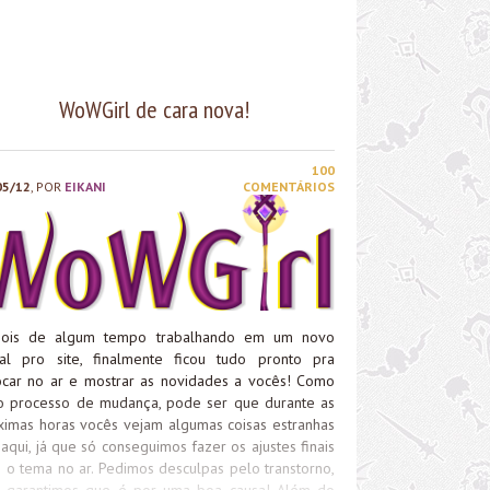
WoWGirl de cara nova!
100
05/12
, POR
EIKANI
COMENTÁRIOS
ois de algum tempo trabalhando em um novo
ual pro site, finalmente ficou tudo pronto pra
ocar no ar e mostrar as novidades a vocês! Como
o processo de mudança, pode ser que durante as
ximas horas vocês vejam algumas coisas estranhas
aqui, já que só conseguimos fazer os ajustes finais
 o tema no ar. Pedimos desculpas pelo transtorno,
 garantimos que é por uma boa causa! Além do