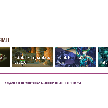
craft
oo em
Guia de Leveling rápido do
Guia de Montarias do
Monta
1 ao 100
WoW
Patch
Lançamento de WoD: 5 dias gratuitos devido problemas!