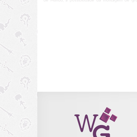
entre reinos; o envio de itens de Herança 
personagens de outros reinos; e correção de al
bugs em lutas de raide. Confiram as notas compl
abaixo! De quebra, já sabemos qual vai ser o pres
que vai estar esperando pela gente na árvor
natal no dia 25: o Controlador Bate-quebr
Aeromodelos! Ah, a manutenção dessa terça 
prevista para acontecer das 06:00 às 15:00hrs, hor
e Brasília.