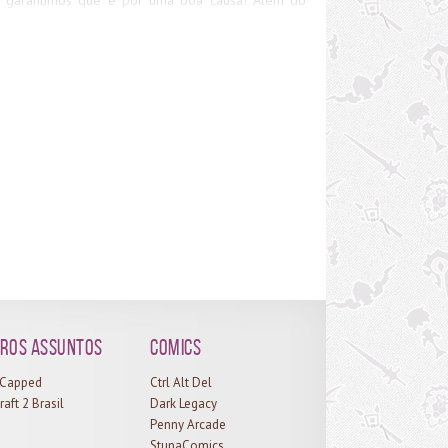
ual mais limpo e leve, fizemos questão de escolher
tema responsivo, com versões próprias para
ulares e tablets, pra facilitar a navegação de todo
do. Caso encontrem algum bug ou probleminha no
out novo, sintam-se à vontade pra deixar um
entário… assim vamos conseguir fazer um site
a vez melhor pra vocês ^^
ros assuntos
Comics
l Capped
Ctrl Alt Del
raft 2 Brasil
Dark Legacy
Penny Arcade
StunaComics