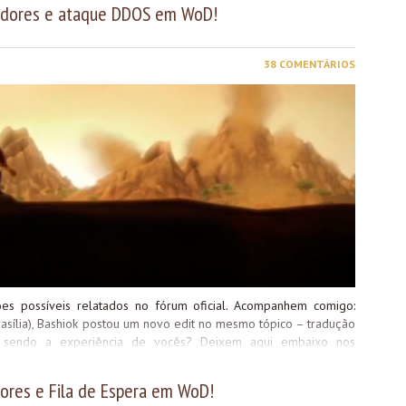
pos
vidores e ataque DDOS em WoD!
ado.
que
e da
feir
izam
38 COMENTÁRIOS
ões possíveis relatados no fórum oficial. Acompanhem comigo:
asília), Bashiok postou um novo edit no mesmo tópico – tradução
stá sendo a experiência de vocês? Deixem aqui embaixo nos
s por aqui. Fiquem ligados! Até a próxima!
dores e Fila de Espera em WoD!