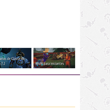
rias de Classe do
 7.2
WoW para iniciantes