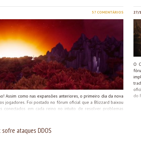
57 COMENTÁRIOS
27/
O C
fór
imp
tra
ofi
do 
rno! Assim como nas expansões anteriores, o primeiro dia da nova
s jogadores. Foi postado no fórum oficial que a Blizzard baixou
 conectados em cada reino no intuito de resolver problemas
rds of Draenor chegou com tudo! Até a próxima!
t sofre ataques DDOS