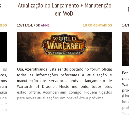
s
Atualização do Lançamento + Manutenção
em WoD!
RIOS
15/11/14
, POR
ANNE
18 COMENTÁRIOS
14/
o os
Olá, Azerothianos! Está sendo postado no fórum oficial
Por
cos,
todas as informações referentes à atualização e
dur
 nos
manutenção dos servidores após o lançamento de
Wa
órum
Warlords of Draenor. Neste momento, todos eles
pro
uita
estão offline. Acompanhem comigo: Fiquem ligados
(Ho
o de
para novas atualizações em breve! Até a próxima!
hor
esde
pro
nhem
WoD
ENAS
vin
uita
res
para