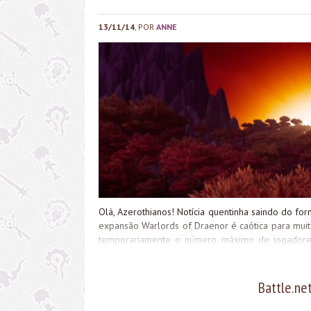
13/11/14
, POR
ANNE
Olá, Azerothianos! Notícia quentinha saindo do fo
expansão Warlords of Draenor é caótica para muito
temporariamente o número máximo de jogadores
internos. Acompanhem comigo: É, realmente Warlo
Battle.ne