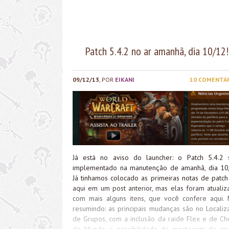
Battle.net, eles também atacaram os servidores da R
Patch 5.4.2 no ar amanhã, dia 10/12!
09/12/13
, POR
EIKANI
10 COMENTÁ
Já está no aviso do launcher: o Patch 5.4.2 
implementado na manutenção de amanhã, dia 10
Já tinhamos colocado as primeiras notas de patch
aqui em um post anterior, mas elas foram atualiz
com mais alguns itens, que você confere aqui. 
resumindo: as principais mudanças são no Localiz
de Grupos, com a inclusão da raide Flex e de Ch
de Mundo, a possibilidade da montagem de gr