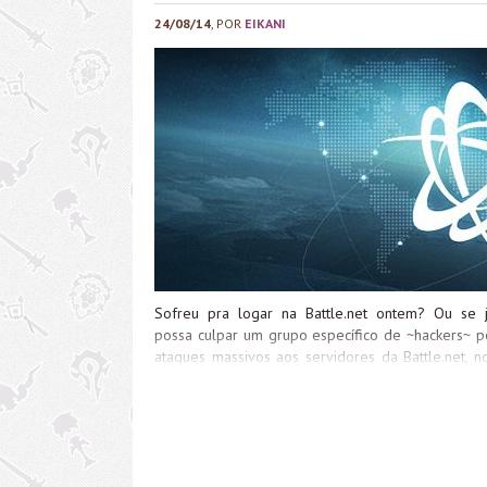
24/08/14
, POR
EIKANI
Sofreu pra logar na Battle.net ontem? Ou se
possa culpar um grupo específico de ~hackers~ p
ataques massivos aos servidores da Battle.net, n
Ataque Distribuído de Negação de Serviço. Basi
acessos simultâneos no servidor, enviando um nú
causa lentidão e, muitas vezes, que o servidor 
preocupar com seus dados ou invasão de contas, 
incômodo mesmo. Ontem, inclusive, eles causa