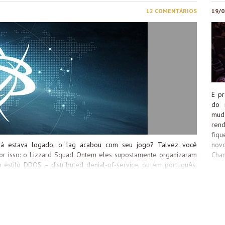
12 COMENTÁRIOS
19/0
E pr
do 
mud
ren
fiqu
nov
 já estava logado, o lag acabou com seu jogo? Talvez você
Cha
or isso: o Lizzard Squad. Ontem eles supostamente organizaram
o estilo DDOS – distributed denial-of-service, ou em português,
camente, o que eles fazem é simular uma quantidade absurda de
mero gigantescos de solicitações que sobrecarrega o serviço, e
como um todo caia e precise de manutenção. Você não precisa se
pois esse ataque não tem esse objetivo; eles só querem causar
ram ódio no coração de toda uma legião de gamers: além da