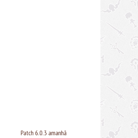
samos aproveitar todo o maravilhoso conteúdo
 veio junto com a nova expansão ^^ Boa sexta-
a!
Patch 6.0.3 amanhã