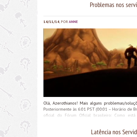
Problemas nos ser
aproveitar o lançamento, o que não será repar
Entretanto, o que vocês acharam da atitud
Blizzard para não prejudicar os jogadores que util
tempo de jogo? Até a próxima!
14/11/14
, POR
ANNE
Olá, Azerothianos! Mais alguns problemas/soluç
Posteriormente às 6:01 PST (00:01 – Horário de Br
oficial do Fórum Oficial brasileiro: Como e
comentários! Não deixem de acompanhar as notícia
Latência nos Servi