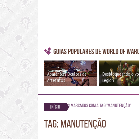
Guias Populares de World of War
Aparências Ocultas de
Desbloqueando o v
Artefatos
Legion
Posts marcados com a tag "Manutenção"
Início
TAG: Manutenção