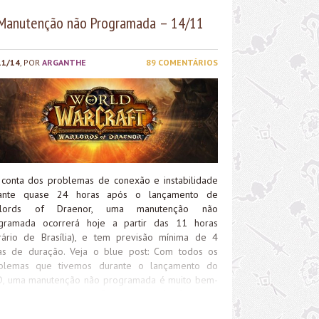
Manutenção não Programada – 14/11
11/14
, POR
ARGANTHE
89 COMENTÁRIOS
 conta dos problemas de conexão e instabilidade
ante quase 24 horas após o lançamento de
rlords of Draenor, uma manutenção não
gramada ocorrerá hoje a partir das 11 horas
rário de Brasília), e tem previsão mínima de 4
as de duração. Veja o blue post: Com todos os
blemas que tivemos durante o lançamento do
, uma manutenção não programada é muito bem-
da, na minha opinião. Espero que de fato isso
olva todos os problemas e que finalmente