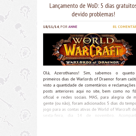
Lançamento de WoD: 5 dias gratuito
devido problemas!
18/11/14
, POR
ANNE
81 COMENTÁ
Olá, Azerothianos! Sim, sabemos o quant
primeiros dias de Warlords of Draenor foram caóti
visto a quantidade de comentários e reclamações
posts anteriores aqui no site, bem como no f
oficial e redes sociais. MAS, para alegria de m
gente (ou não), foram adicionados 5 dias do temp
jogo para as contas ativas de World of Warcraft d
sexta-feira, dia 14 de novembro. Acompa
comigo: Lembrando que os 5 dias são válidos AP
para contas ativas no dia 14 de novembro. M
gente tirou folga ou faltou no trabalho/estudos 