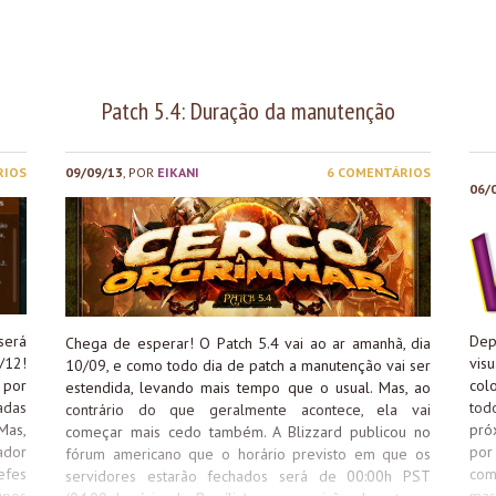
iot, da Sony (incluindo a PSN) e...
Patch 5.4: Duração da manutenção
RIOS
09/09/13
, POR
EIKANI
6 COMENTÁRIOS
06/
será
Dep
Chega de esperar! O Patch 5.4 vai ao ar amanhã, dia
/12!
vis
10/09, e como todo dia de patch a manutenção vai ser
 por
col
estendida, levando mais tempo que o usual. Mas, ao
adas
tod
contrário do que geralmente acontece, ela vai
Mas,
pró
começar mais cedo também. A Blizzard publicou no
ador
por 
fórum americano que o horário previsto em que os
efes
com
servidores estarão fechados será de 00:00h PST
upos
mas