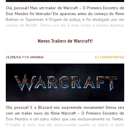
Olá, pessoal! Mais um trailer de Warcraft – O Primeiro Encontro de
Dois Mundos foi liberado! Ele apareceu antes do começo do filme
Batman vs Superman: A Origem da Justiça, e foi divulgado por um
usuário do Reddit. Dessa vez ele é mais longo e mostra algumas
cenas novas. Tem explosão em Karazhan, mais Garona e Lothar,
Medivh, Khadgar e o mais fofo de todos: o bebê Thrall
. Confira!
Novos Trailers de Warcraft!
Update: O vídeo foi retirado do youtube por direitos autorais, mas
você pode ve-lo/fazer download aqui. Ele é o “Trailer D”. Ele é
bem parecido com o primeiro trailer divulgado ano passado, com
21/03/16
, POR
AMANDA
13 COMENTÁRIOS
algumas cenas extras e mudanças na iluminação e finalização.
Parece mais ‘polido’ que a versão anterior. O WoWHead também
publicou algumas imagens do trailer: O que acharam? Continuam
empolgados? Não se esqueçam que o filme estreia dia 10 de
Junho nos cinemas!
P.S. da Eikani: rolou uma mudança no...
Olá, pessoal! E a Blizzard nos surpreende novamente! Dessa vez
com um trailer novo do filme Warcraft – O Primeiro Encontro de
Dois Mundos e um outro vídeo que saiu exclusivamente no Twitter.
O trailer é curto, mas tão emocionante quanto os outros e ainda