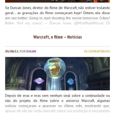
Se Duncan Jones, diretor do filme de Warcraft, não estiver trolando
geral… as gravações do filme começaram hoje! Ontem, ele disse
em seu twitter: Going to start shooting the movie tomorrow. Crikey!
Better find my specs! — Duncan Jones (@ManMadeMoon) 20
janeiro 2014 Tradução: Vamos começar as filmagens amanhã.
Caramba! É melhor achar meus óculos! Além disso, ele vem
Warcraft, o filme – Notícias
postando de Vancouver há alguns dias, e já disse coisas como…
Love big film sets! Always have. Just had a lovely wander through
Durotan’s hood. Off to another set next!
— Duncan Jones
03/08/12
, POR
EIKANI
36 COMENTÁRIOS
(@ManMadeMoon) 14 janeiro 2014 Tradução: Amo sets de filmes
grandes! Sempre amei. Acabei de dar um passeio ótimo pela
barraca de Durotan. Saindo para outro set agora!
O elenco do
filme conta com Travis Fimmell, Paula Patton, Ben Foster, Robert
Kazinsky, Clancy Brown, Toby Kebbell, Daniel Wu e Dominic Cooper.
O roteiro será de Charles Leavitt, com colaboração/supervisão
de Chirs Metzen, e...
Depois de eras e eras sem nenhum sinal sobre a continuidade ou
não do projeto do filme sobre o universo Warcraft, algumas
notícias começaram a aparecer no último mês, mostrando que,
apesar de não ter nada concreto sobre sua produção e lançamento