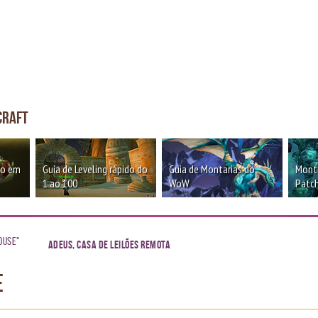
craft
oo em
Guia de Leveling rápido do
Guia de Montarias do
Monta
1 ao 100
WoW
Patch
ouse"
Adeus, Casa de Leilões Remota
e