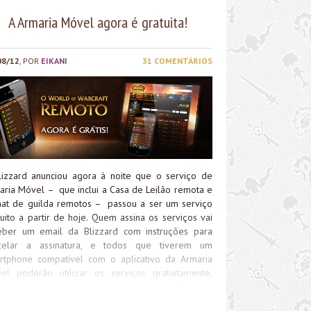
A Armaria Móvel agora é gratuita!
08/12
, POR
EIKANI
31 COMENTÁRIOS
lizzard anunciou agora à noite que o serviço de
aria Móvel – que inclui a Casa de Leilão remota e
hat de guilda remotos – passou a ser um serviço
tuito a partir de hoje. Quem assina os serviços vai
eber um email da Blizzard com instruções para
celar a assinatura, e todos que tiverem um
rtphone compatível com o aplicativo da Armaria
el poderão utilizar os serviços gratuitamente,
tanto baixar o aplicativo. Além do acesso à Casa de
lões e do chat de guilda, o aplicativo da Armaria