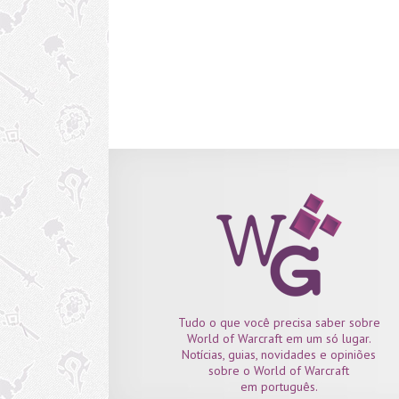
Leilões. Já sites e outras aplicações que usam a AP
casa de leilões, como o The Undermine Journal 
TradeSkill Master App vão continuar funcion
normalmente, pois a API não vai ser descontinu
Por fim, as casas de leilão dentro do jogo continu
funcionando normalmente. Ou seja, recapitulando: 
Tudo o que você precisa saber sobre
World of Warcraft em um só lugar.
Notícias, guias, novidades e opiniões
sobre o World of Warcraft
em português.