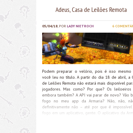
Adeus, Casa de Leilões Remota
05/04/18
, POR
LADY NIETROCH
6 COMENTÁ
Podem preparar o velório, pois é isso mesmo
você leu no título. A partir do dia 18 de abril, a 
de Leilões Remota não estará mais disponível par
jogadores. Mas como? Por que? Os leiloeiros
embora também? A API vai parar de novo? Vão b
fogo no meu app da Armaria? Não, não, n
definitivamente não – até por que é impossível
fogo em um aplicativo, gente. O aplicativo da Arm
continuará funcionando para bate-papo rem
calendário, procurar personagens e itens, ou seja, 
que funcionava antes, com exceção da Cas