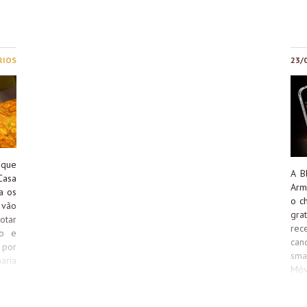
RIOS
23/
 que
A B
Casa
Arm
a os
o c
 vão
gra
otar
rec
ão e
can
 por
sma
aria
Móv
oto,
bas
tudo
Lei
a de