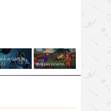
rias de Classe do
 7.2
WoW para iniciantes