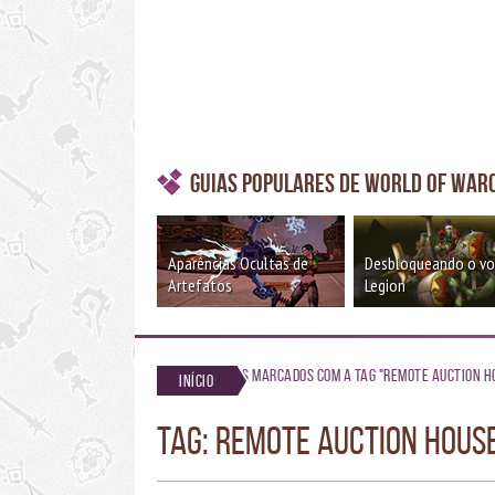
Guias Populares de World of War
Aparências Ocultas de
Desbloqueando o v
Artefatos
Legion
Posts marcados com a tag "remote auction h
Início
TAG: remote auction hous