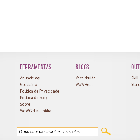
Mó
I da
jog
ou o
atu
ando
tam
ada.
seu
arão
sim
A...
inf
aces
Ferramentas
Blogs
Out
Anuncie aqui
Vaca druida
Skil
Glossário
WoWHead
Starc
Política de Privacidade
Política do blog
Sobre
WoWGirl na mídia!