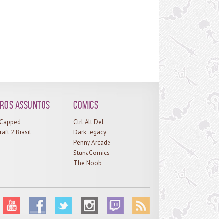
vel também mostra o perfil [Armory] dos
adores, e acessa o calendário do jogo e dados
alizados sobre sua guilda. Lembrando que agora
bém é possível verificar pelo site oficial todos os
s leilões recolher ouro e outras operações
ples, basta estar logado na Battle.net. Para mais
ormações sobre o serviço da Armaria Móvel,
se a notícia sobre a gratuidade...
ros assuntos
Comics
l Capped
Ctrl Alt Del
raft 2 Brasil
Dark Legacy
Penny Arcade
StunaComics
The Noob