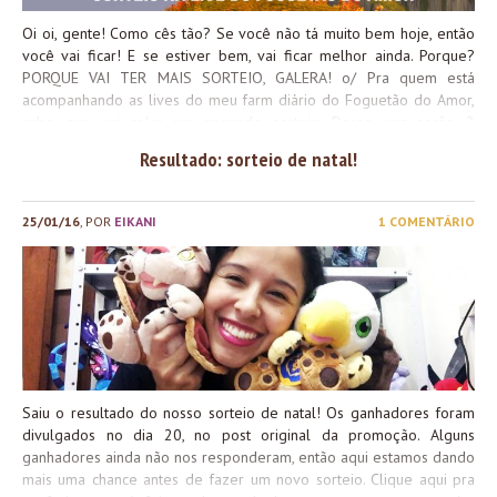
Oi oi, gente! Como cês tão? Se você não tá muito bem hoje, então
você vai ficar! E se estiver bem, vai ficar melhor ainda. Porque?
PORQUE VAI TER MAIS SORTEIO, GALERA! o/ Pra quem está
acompanhando as lives do meu farm diário do Foguetão do Amor,
sabe que vai rolar um segundo sorteio. Dessa vez serão 2
montarias e um mascote de TCG. Na semana passada sorteamos
Resultado: sorteio de natal!
um Tigrinho Espectral e se você perdeu o sorteio daquela vez, vê
se não dá mole agora, heim? Vem comigo pra saber tuuuudo!
Quando? Onde? Porque? EDIT: Os ganhadores do sorteio com seus
25/01/16
, POR
EIKANI
1 COMENTÁRIO
prêmios! Não esqueça de chamar seus amigos para participar com
você! Boa sorte a todos e até amanhã! Beijo da Blunie.
Saiu o resultado do nosso sorteio de natal! Os ganhadores foram
divulgados no dia 20, no post original da promoção. Alguns
ganhadores ainda não nos responderam, então aqui estamos dando
mais uma chance antes de fazer um novo sorteio. Clique aqui pra