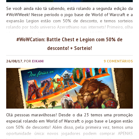
Se você ainda não tá sabendo, está rolando a segunda edição da
#WoWWeek! Nesse período o jogo base de World of Warcraft e a
expansão Legion estão com 50% de desconto, e temos sorteios
rolando por todo universo Azerothiano nas internets! Primeiro, olha
só a promoção: Mas vamos falar de coisa MUITO boa? Por aqui,
#WoWCation: Battle Chest e Legion com 50% de
recebemos da Blizzard 25 prêmios diferentes para repassar pra
vocês! Para participar, é só seguir aquele esqueminha de sempre:
desconto! + Sorteio!
pra cada ação feita no aplicativo do Gleam abaixo, você recebe um
cupom pra participar! Confira os ganhadores abaixo! Todos
26/08/17
, POR
EIKANI
9 COMENTÁRIOS
receberam um email pedindo para escolher seu prêmio. Caso não
respondam em 48 horas será feito um novo sorteio! #WoWWeek2
no WoWGirl – Jogue WoW, ganhe tempo de jogo, montarias e
mascotes! Boa sorte a todos, e fiquem de olho em seus emails na
quinta à noite!
Olá pessoas maravilhosas! Desde o dia 23 temos uma promoção
especial rolando em World of Warcraft: o jogo base e Legion estão
com 50% de desconto! Além disso, pela primeira vez, temos uma
oportunidade única: novos jogadores podem comprar APENAS