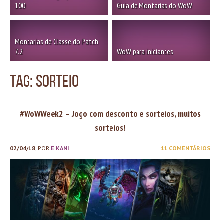
100
Guia de Montarias do WoW
Montarias de Classe do Patch
7.2
WoW para iniciantes
TAG: Sorteio
#WoWWeek2 – Jogo com desconto e sorteios, muitos
sorteios!
02/04/18
, POR
EIKANI
11 COMENTÁRIOS