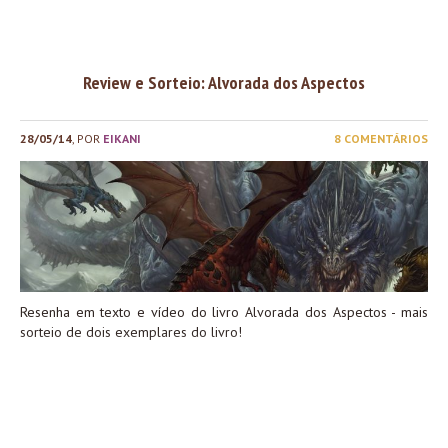
vocês, pra nos ajudar a direcionar o conteúdo daqui pra frente
Queremos conhecer melhor todos vocês, e saber como a gent
pode te ajudar e divertir cada vez mais, e o questionário vai no
ajudar muito nisso!...
Review e Sorteio: Alvorada dos Aspectos
28/05/14
, POR
EIKANI
8 COMENTÁRIOS
Resenha em texto e vídeo do livro Alvorada dos Aspectos - mais
sorteio de dois exemplares do livro!