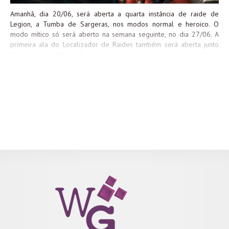
Amanhã, dia 20/06, será aberta a quarta instância de raide de
Legion, a Tumba de Sargeras, nos modos normal e heroico. O
modo mítico só será aberto na semana seguinte, no dia 27/06. A
primeira ala do Localizador de Raides também será aberta junto
com o modo mítico. O cronograma de lançamento das alas é o
seguinte: Para te ajudar em suas aventuras, preparei guias para
todos os chefes da Tumba de Sargeras, nos modos Normal e
Heroico. Os guias em vídeo virão após eu gravar e editar as lutas
oficialmente. Qualquer dúvida, é só entrar em contato!