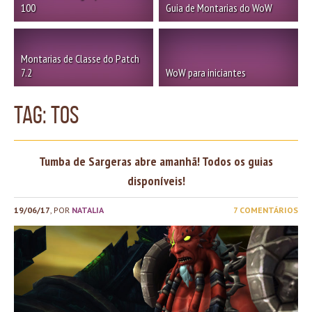
100
Guia de Montarias do WoW
Montarias de Classe do Patch
7.2
WoW para iniciantes
TAG: tos
Tumba de Sargeras abre amanhã! Todos os guias
disponíveis!
19/06/17
, POR
NATALIA
7 COMENTÁRIOS