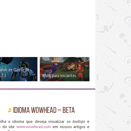
rias de Classe do
 7.2
WoW para iniciantes
Idioma WoWHead – Beta
olha o idioma que deseja visualizar os
tooltips
e
ks do site
www.wowhead.com
em nossos artigos e