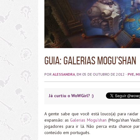
Guia: Galerias Mogu’shan
POR
ALESSANDRA
, EM 05 DE OUTUBRO DE 2012
·
PVE
,
MI
Já curtiu o WoWGirl? :)
A gente sabe que você está louco(a) para raidar 
expansão: as
Galerias Mogu’shan
(Mogu’shan Vaul
jogadores para ir lá. Não perca esta chance pa
conteúdo em português.