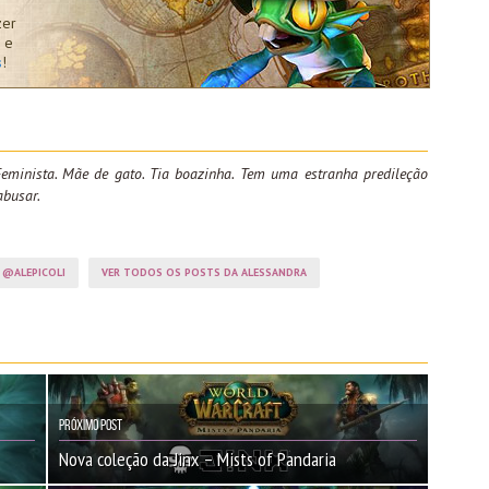
zer
 e
s
!
eminista. Mãe de gato. Tia boazinha. Tem uma estranha predileção
abusar.
@ALEPICOLI
VER TODOS OS POSTS DA ALESSANDRA
Próximo Post
Nova coleção da Jinx – Mists of Pandaria