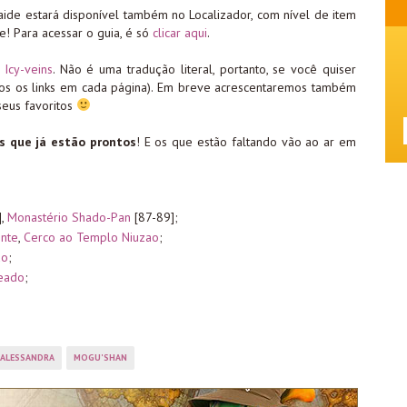
ide estará disponível também no Localizador, com nível de item
e! Para acessar o guia, é só
clicar aqui
.
 Icy-veins
. Não é uma tradução literal, portanto, se você quiser
amos os links em cada página). Em breve acrescentaremos também
seus favoritos
s que já estão prontos
! E os que estão faltando vão ao ar em
],
Monastério Shado-Pan
[87-89];
ente
,
Cerco ao Templo Niuzao
;
do
;
teado
;
ALESSANDRA
MOGU'SHAN