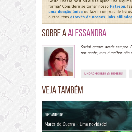
Gostou desse post ou ele te ajudou de alguma
forma? Considere se tornar nosso
Patreon
, fa
uma doação única
ou fazer compras de livros
outros itens
através de nossos links afiliado
Sobre a
Alessandra
Social gamer desde sempre. F
por noobs, mas é melhor não 
LINDADMORRER @ NEMESIS
Veja também
Post Anterior
Marés de Guerra – Uma novidade!