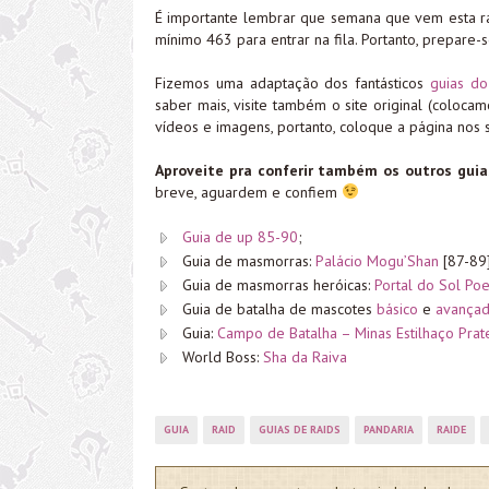
É importante lembrar que semana que vem esta ra
mínimo 463 para entrar na fila. Portanto, prepare-s
Fizemos uma adaptação dos fantásticos
guias do
saber mais, visite também o site original (coloc
vídeos e imagens, portanto, coloque a página nos 
Aproveite pra conferir também os outros guia
breve, aguardem e confiem
Guia de up 85-90
;
Guia de masmorras:
Palácio Mogu’Shan
[87-89
Guia de masmorras heróicas:
Portal do Sol Po
Guia de batalha de mascotes
básico
e
avança
Guia:
Campo de Batalha – Minas Estilhaço Pra
World Boss:
Sha da Raiva
GUIA
RAID
GUIAS DE RAIDS
PANDARIA
RAIDE