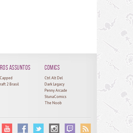
ros assuntos
Comics
l Capped
Ctrl Alt Del
raft 2 Brasil
Dark Legacy
Penny Arcade
StunaComics
The Noob