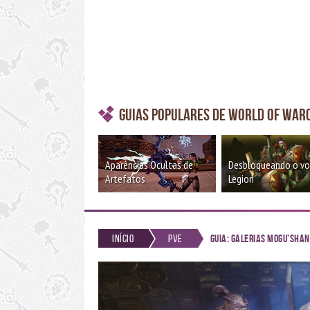
Guias Populares de World of War
Aparências Ocultas de
Desbloqueando o v
Artefatos
Legion
Início
PvE
Guia: Galerias Mogu’shan