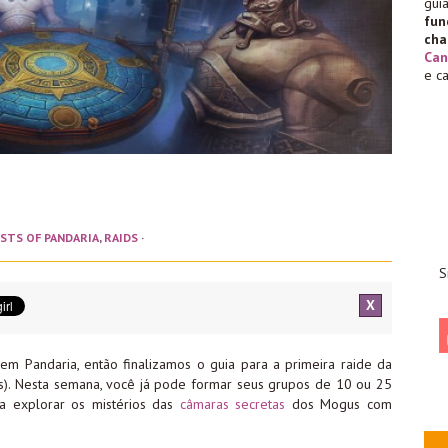
gu
fu
cha
Can
e c
STS OF PANDARIA
,
RAIDS
·
S
X
em Pandaria, então finalizamos o guia para a primeira raide da
ts). Nesta semana, você já pode formar seus grupos de 10 ou 25
ra explorar os mistérios das
câmaras secretas
dos Mogus com