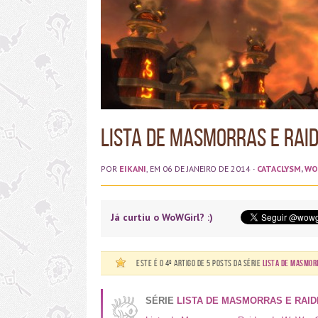
Lista de Masmorras e Rai
POR
EIKANI
, EM 06 DE JANEIRO DE 2014
·
CATACLYSM
,
WO
Já curtiu o WoWGirl? :)
Este é o 4º artigo de 5 posts da série
Lista de Masmor
SÉRIE
LISTA DE MASMORRAS E RAI