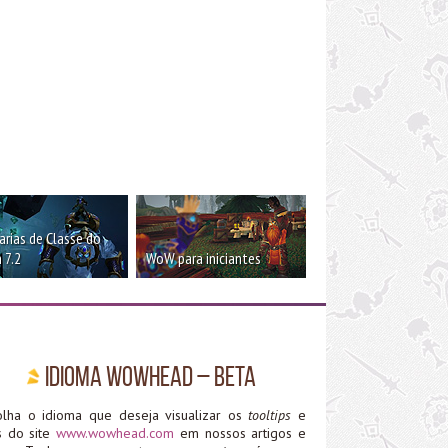
rias de Classe do
 7.2
WoW para iniciantes
Idioma WoWHead – Beta
olha o idioma que deseja visualizar os
tooltips
e
ks do site
www.wowhead.com
em nossos artigos e