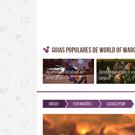
Guias Populares de World of War
Aparências Ocultas de
Desbloqueando o v
Artefatos
Legion
Início
Expansões
Cataclysm