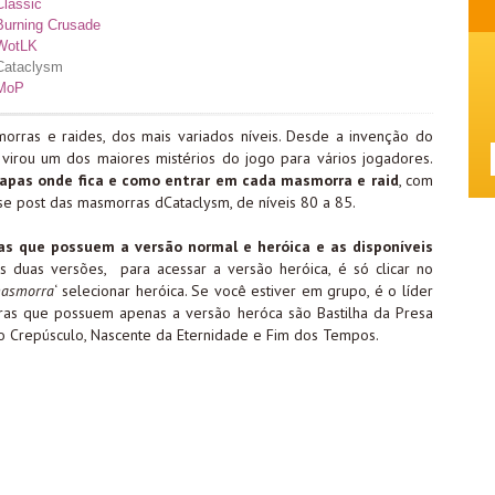
lassic
Burning Crusade
 WotLK
Cataclysm
 MoP
orras e raides, dos mais variados níveis. Desde a invenção do
virou um dos maiores mistérios do jogo para vários jogadores.
apas onde fica e como entrar em cada masmorra e raid
, com
se post das masmorras dCataclysm, de níveis 80 a 85.
s que possuem a versão normal e heróica e as disponíveis
duas versões, para acessar a versão heróica, é só clicar no
masmorra
‘ selecionar heróica. Se você estiver em grupo, é o líder
as que possuem apenas a versão heróca são Bastilha da Presa
do Crepúsculo, Nascente da Eternidade e Fim dos Tempos.