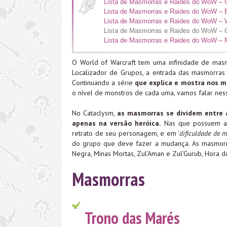
Lista de Masmorras e Raides do WoW – C
Lista de Masmorras e Raides do WoW – 
Lista de Masmorras e Raides do WoW –
Lista de Masmorras e Raides do WoW – 
Lista de Masmorras e Raides do WoW –
O World of Warcraft tem uma infinidade de masm
Localizador de Grupos, a entrada das masmorras 
Continuando a série
que explica e mostra nos m
o nível de monstros de cada uma, vamos falar nes
No Cataclysm,
as masmorras se dividem entre a
apenas na versão heróica.
Nas que possuem as 
retrato de seu personagem, e em ‘
dificuldade de 
do grupo que deve fazer a mudança. As masmorr
Negra, Minas Mortas, Zul’Aman e Zul’Gurub, Hora 
Masmorras
Trono das Marés