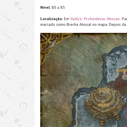
Nível:
80 a 85
Localização:
Em
Vashj’ir: Profundezas Abissais
. P
marcado como Brecha Abissal no mapa. Depois da q