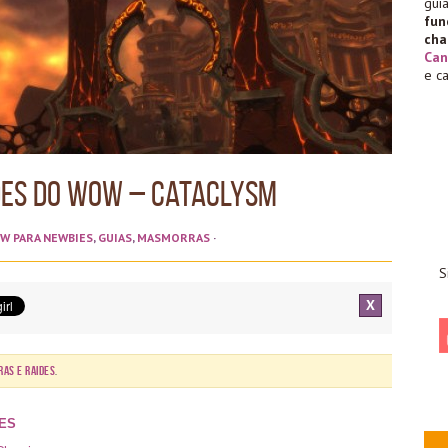
gu
fu
cha
Can
e c
des do WoW – Cataclysm
W PARA NEWBIES
,
GUIAS
,
MASMORRAS
·
S
X
ras e Raides
.
DES