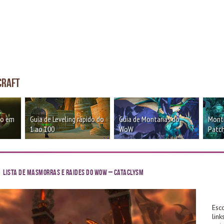
craft
oo em
Guia de Leveling rápido do
Guia de Montarias do
Monta
1 ao 100
WoW
Patch
Lista de Masmorras e Raides do WoW – Cataclysm
Esc
lin