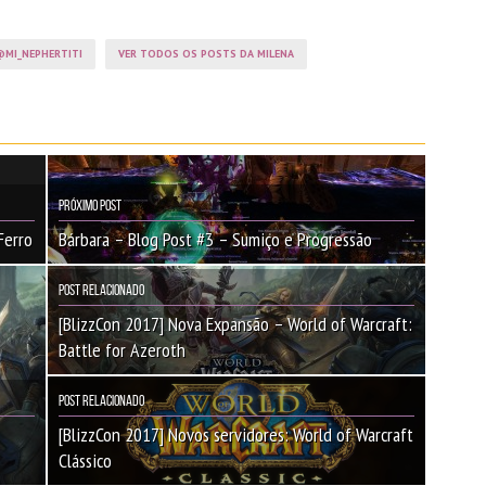
MI_NEPHERTITI
VER TODOS OS POSTS DA MILENA
Próximo Post
Ferro
Bárbara – Blog Post #3 – Sumiço e Progressão
Post Relacionado
[BlizzCon 2017] Nova Expansão – World of Warcraft:
Battle for Azeroth
Post Relacionado
[BlizzCon 2017] Novos servidores: World of Warcraft
Clássico