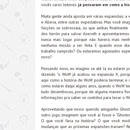
vocês caros leitores:
já pensaram em como a his
Muita gente ainda aposta em várias expansões: a v
e Alleria, entre outras expectativas. Mas você 
facções se sobressaia, ou que ambas finalmente
dos heróis para salvar Azeroth e aposentaremo
nunca mais logar porque não haverá mais nen
nenhuma missão a ser feita. E quando esse dia 
trabalho cumprido? Ou estaremos agoniados esper
novo?
Pensando nisso, eu imagino se até lá eu estarei 
dizendo “o WoW já acabou na expansão X, porque
aqui como a história de WoW poderia terminar, e i
como estarei daqui alguns anos, quando o WoW te
tudo desembocou, porque de alguma maneira fizemo
informações pra saber se contribuí para levar o 
Aproveitando que nosso querido amiguinho Ghos
outro jogo, imaginem que você aí fosse o “Ghostc
O que você faria na história? O que você modif
mudanças que as próximas expansões trariam? Re