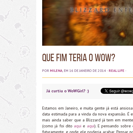
Que fim teria o WoW?
POR
MILENA
, EM 16 DE JANEIRO DE 2014
·
REAL LIFE
·
Já curtiu o WoWGirl? :)
Estamos em Janeiro, e muita gente já está ansi
data estimada para a vinda da nova expansão. É es
mais ainda saber que a Blizzard já tem em ment
(como já foi dito
aqui
e
aqui
). E pensando sobre
futuramente, e onde ele poderia acabar. Pensar no