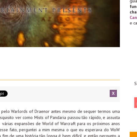
gu
fu
cha
Can
e c
S
X
osa pelo Warlords of Draenor antes mesmo de sequer termos uma
quisito ver como Mists of Pandaria passou tão rápido, e assusta
e várias expansões de World of Warcraft para os próximos anos
 esse fato, perguntei a mim mesma o que eu esperava do WoW
 fim de uma história tão longa é bem difícil, e então pergunto a