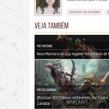
NEPHERTITI @ GOLDRINN
@
Veja também
Post Anterior
Nova Montaria na Loja Ingame: Devastacéu de 
Post Relacionado
[BlizzCon 2017] Novos continentes: Kul’Tiras e
Zandalar