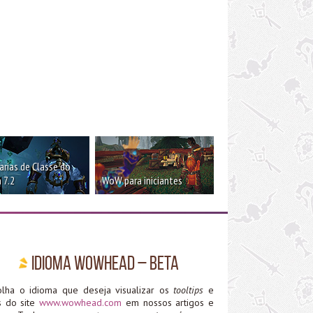
rias de Classe do
 7.2
WoW para iniciantes
Idioma WoWHead – Beta
olha o idioma que deseja visualizar os
tooltips
e
ks do site
www.wowhead.com
em nossos artigos e