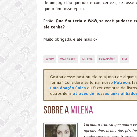
de um jogo tão querido, e com certeza, se fosse 
que o fim fosse épico.
Então:
Que fim teria o WoW, se você pudesse co
ele tenha?
Muito obrigada, e até mais o/
WOW
WARCRAFT
MILENA
EXPANSÕES
FIM
Gostou desse post ou ele te ajudou de alguma
forma? Considere se tornar nosso
Patreon
, fa
uma doação única
ou fazer compras de livros
outros itens
através de nossos links afiliado
Sobre a
Milena
Caçadora trolesa que adora ev
apenas dois dedos dos pés (po
recebe convites para ir arena.