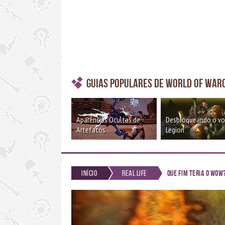
Guias Populares de World of War
Aparências Ocultas de
Desbloqueando o v
Artefatos
Legion
Início
Real Life
Que fim teria o WoW