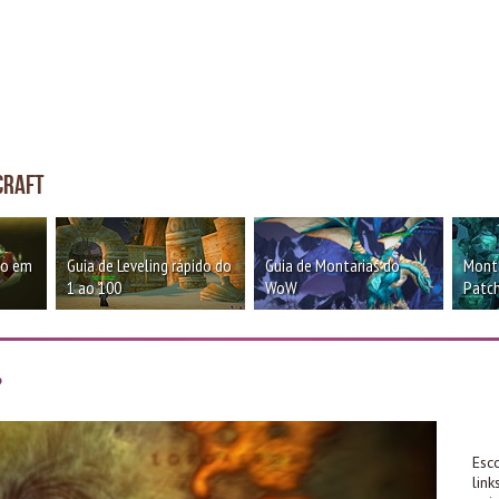
craft
oo em
Guia de Leveling rápido do
Guia de Montarias do
Monta
1 ao 100
WoW
Patch
?
Esc
lin