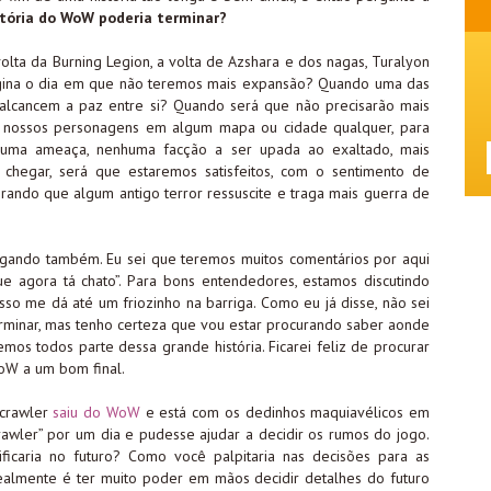
tória do WoW poderia terminar?
olta da Burning Legion, a volta de Azshara e dos nagas, Turalyon
imagina o dia em que não teremos mais expansão? Quando uma das
 alcancem a paz entre si? Quando será que não precisarão mais
s nossos personagens em algum mapa ou cidade qualquer, para
huma ameaça, nenhuma facção a ser upada ao exaltado, mais
chegar, será que estaremos satisfeitos, com o sentimento de
ando que algum antigo terror ressuscite e traga mais guerra de
jogando também. Eu sei que teremos muitos comentários por aqui
 agora tá chato”. Para bons entendedores, estamos discutindo
sso me dá até um friozinho na barriga. Como eu já disse, não sei
rminar, mas tenho certeza que vou estar procurando saber aonde
s todos parte dessa grande história. Ficarei feliz de procurar
WoW a um bom final.
tcrawler
saiu do WoW
e está com os dedinhos maquiavélicos em
rawler” por um dia e pudesse ajudar a decidir os rumos do jogo.
icaria no futuro? Como você palpitaria nas decisões para as
almente é ter muito poder em mãos decidir detalhes do futuro