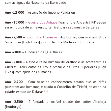
com as águas da Nascente da Eternidade
Ano -12 000
– Ascenção do Império Pandaren
Ano -10,000
–
Guerra dos Antigos
[War of the Ancients], Kil’jaeden
sai em busca de um exército terrível para seu mestre Sargeras
Ano -7,300
–
Exílio dos Altaneiros
[Highborne], que virariam Elfos
Superiores [High Elves], por ordem de Malfurion Stormrage.
Ano -6800
– Fundação de Quel’thalas
Ano -2,800
– Nasce o reino humano de Arathor e as acontecem as
Guerras Trolls entre os Trolls Amani e os Elfos Superiores [High
Elves], com ajuda dos humanos.
Ano -2,700
– Com base no conhecimento arcano que os elfos
passaram aos humanos, é criado o Conselho de Tirisfal, baseado na
cidade-estado de Dalaran.***
Ano -2,500
– É fundada a incrível cidade dos anões Altaforja
[Ironforge]