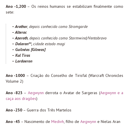
Ano -1,200
– Os reinos humanos se estabilizam finalmente como
sete:
– Arathor
, depois conhecido como Stromgarde
– Alterac
– Azeroth
, depois conhecido como Stormwind/Ventobravo
– Dalaran**,
cidade estado magi
– Guilnéas [Gilneas]
– Kul Tiras
– Lordaeron
Ano -1000
– Criação do Conselho de Tirisfal (Warcraft Chronicles
Volume 2)
Ano -823
–
Aegwynn
derrota o Avatar de Sargeras (
Aegwynn e a
caça aos dragões
)
Ano -230
– Guerra dos Três Martelos
Ano -45
– Nascimento de
Medivh
, filho de
Aegwynn
e Nielas Aran