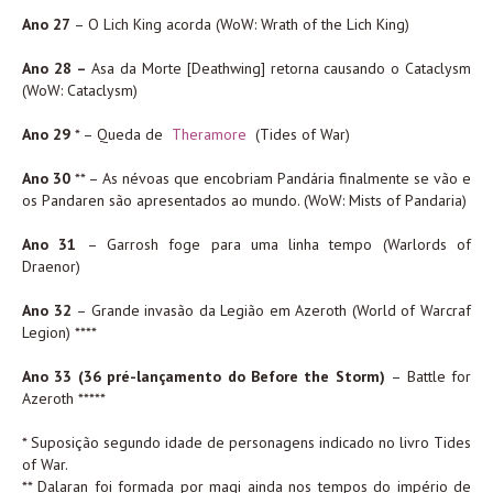
Ano 27
– O Lich King acorda (WoW: Wrath of the Lich King)
Ano 28 –
Asa da Morte [Deathwing] retorna causando o Cataclysm
(WoW: Cataclysm)
Ano 29
* – Queda de
Theramore
(Tides of War)
Ano 30
** – As névoas que encobriam Pandária finalmente se vão e
os Pandaren são apresentados ao mundo. (WoW: Mists of Pandaria)
Ano 31
– Garrosh foge para uma linha tempo (Warlords of
Draenor)
Ano 32
– Grande invasão da Legião em Azeroth (World of Warcraf
Legion) ****
Ano 33 (36 pré-lançamento do Before the Storm)
– Battle for
Azeroth *****
* Suposição segundo idade de personagens indicado no livro Tides
of War.
** Dalaran foi formada por magi ainda nos tempos do império de