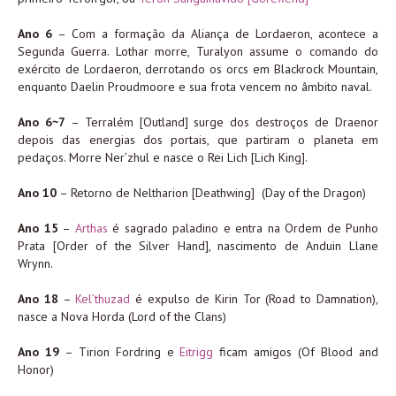
Ano 6
– Com a formação da Aliança de Lordaeron, acontece a
Segunda Guerra. Lothar morre, Turalyon assume o comando do
exército de Lordaeron, derrotando os orcs em Blackrock Mountain,
enquanto Daelin Proudmoore e sua frota vencem no âmbito naval.
Ano 6~7
– Terralém [Outland] surge dos destroços de Draenor
depois das energias dos portais, que partiram o planeta em
pedaços. Morre Ner’zhul e nasce o Rei Lich [Lich King].
Ano 10
– Retorno de Neltharion [Deathwing]
(Day of the Dragon)
Ano 15
–
Arthas
é sagrado paladino e entra na Ordem de Punho
Prata [Order of the Silver Hand], nascimento de Anduin Llane
Wrynn.
Ano 18
–
Kel’thuzad
é expulso de Kirin Tor (Road to Damnation),
nasce a Nova Horda (Lord of the Clans)
Ano 19
– Tirion Fordring e
Eitrigg
ficam amigos (Of Blood and
Honor)