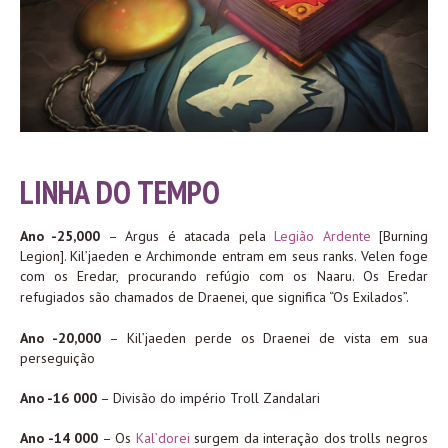
LINHA DO TEMPO
Ano -25,000
– Argus é atacada pela
Legião Ardente
[Burning
Legion]. Kil’jaeden e Archimonde entram em seus ranks. Velen foge
com os Eredar, procurando refúgio
com os Naaru. Os Eredar
refugiados são chamados de Draenei, que significa “Os Exilados”.
Ano -20,000
– Kil’jaeden perde os Draenei de vista em sua
perseguição
Ano -16 000
– Divisão do império Troll Zandalari
Ano -14 000
– Os
Kal’dorei
surgem da interação dos trolls negros