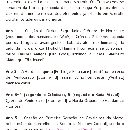
trazendo o exército da Horda para Azeroth. Os Frostwolves se
separam da Horda, por conta do uso da magia Vil pelos demais
clãs em detrimento do uso dos elementos, já estando em Azeroth,
Durotan os liderou para o norte.
Ano 1
– Criação da Ordem Sagradados Clérigos de Northshire
(zona inicial dos humanos no WoW, o Crônicas 2 também aponta
que os clérigos curavam gnolls e kobolds, além dos humanos), do
lado da Horda, o clã [Twilight Hammer] começa a se corromper
pelos Deuses Antigos [Old Gods], irritando o Chefe Guerreiro
Mãonegra [Blackhand].
Ano 3
– A Horda conquista [Redridge Mountains], território do reino
de Ventobravo [Stormwind] assim como cerroeste [Westfall]
também cairia.
Ano 3~4 (segundo o Crônicas), 5 (segundo o Guia Visual)
–
Queda de Ventobravo [Stormwind], a Horda Órquica de Gul’dan sai
vitoriosa.
Ano 5
– Criação da Primeira Geração de Cavaleiros da Morte,
pelas mãos do Conselho das Sombras [Shadow Council], sendo o
primeiro Teron’gor, ou
Teron Sanguinavido [Gorefiend]