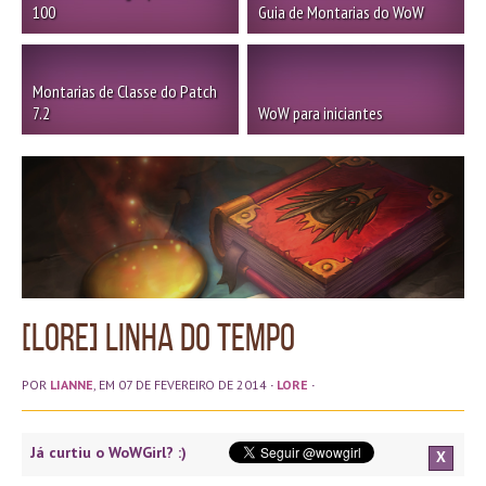
100
Guia de Montarias do WoW
Montarias de Classe do Patch
7.2
WoW para iniciantes
[Lore] Linha do Tempo
POR
LIANNE
, EM 07 DE FEVEREIRO DE 2014
·
LORE
·
Já curtiu o WoWGirl? :)
X