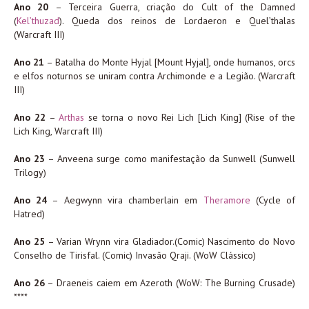
Ano 20
– Terceira Guerra, criação do Cult of the Damned
(
Kel’thuzad
). Queda dos reinos de Lordaeron e Quel’thalas
(Warcraft III)
Ano 21
– Batalha do Monte Hyjal [Mount Hyjal], onde humanos, orcs
e elfos noturnos se uniram contra Archimonde e a Legião. (Warcraft
III)
Ano 22
–
Arthas
se torna o novo Rei Lich [Lich King] (Rise of the
Lich King, Warcraft III)
Ano 23
– Anveena surge como manifestação da Sunwell (Sunwell
Trilogy)
Ano 24
– Aegwynn vira chamberlain em
Theramore
(Cycle of
Hatred)
Ano 25
– Varian Wrynn vira Gladiador.(Comic) Nascimento do Novo
Conselho de Tirisfal. (Comic) Invasão Qraji. (WoW Clássico)
Ano 26
– Draeneis caiem em Azeroth (WoW: The Burning Crusade)
****