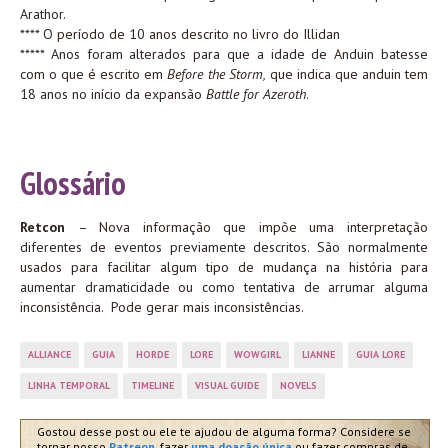
Arathor.
**** O período de 10 anos descrito no livro do Illidan
***** Anos foram alterados para que a idade de Anduin batesse
com o que é escrito em
Before the Storm,
que indica que anduin tem
18 anos no início da expansão
Battle for Azeroth
.
Glossário
Retcon
– Nova informação que impõe uma interpretação
diferentes de eventos previamente descritos. São normalmente
usados para facilitar algum tipo de mudança na história para
aumentar dramaticidade ou como tentativa de arrumar alguma
inconsistência. Pode gerar mais inconsistências.
ALLIANCE
GUIA
HORDE
LORE
WOWGIRL
LIANNE
GUIA LORE
LINHA TEMPORAL
TIMELINE
VISUAL GUIDE
NOVELS
Gostou desse post ou ele te ajudou de alguma forma? Considere se
tornar nosso
Patreon
, fazer
uma doação única
ou fazer compras de