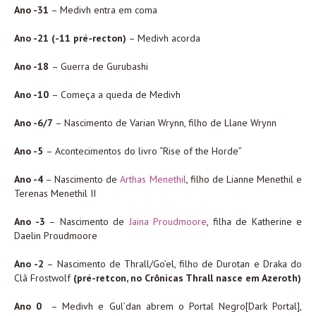
Ano -31
– Medivh entra em coma
Ano -21 (-11 pré-recton)
– Medivh acorda
Ano -18
– Guerra de Gurubashi
Ano -10
– Começa a queda de Medivh
Ano -6/7
– Nascimento de Varian Wrynn, filho de Llane Wrynn
Ano -5
– Acontecimentos do livro “Rise of the Horde”
Ano -4
– Nascimento de
Arthas Menethil
, filho de Lianne Menethil e
Terenas Menethil II
Ano -3
– Nascimento de
Jaina Proudmoore
, filha de Katherine e
Daelin Proudmoore
Ano -2
– Nascimento de Thrall/Go’el, filho de Durotan e Draka do
Clã Frostwolf
(pré-retcon, no Crônicas Thrall nasce em Azeroth)
Ano 0
– Medivh e Gul’dan abrem o Portal Negro[Dark Portal],