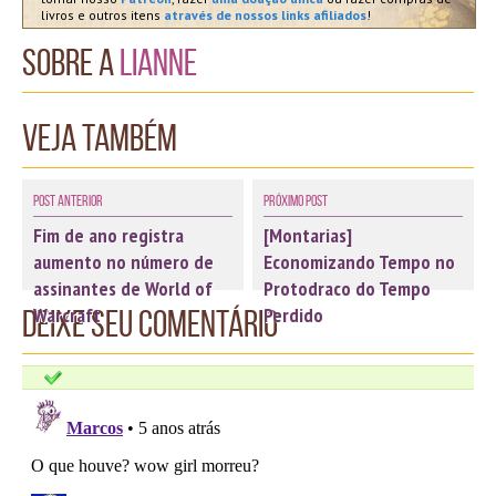
livros e outros itens
através de nossos links afiliados
!
Sobre a
Lianne
Veja também
Post Anterior
Próximo Post
Fim de ano registra
[Montarias]
aumento no número de
Economizando Tempo no
assinantes de World of
Protodraco do Tempo
Warcraft
Perdido
Deixe seu comentário