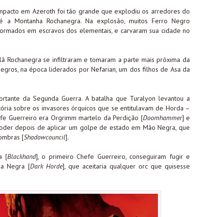
mpacto em Azeroth foi tão grande que explodiu os arredores do
 é a Montanha Rochanegra. Na explosão, muitos Ferro Negro
formados em escravos dos elementais, e carvaram sua cidade no
lã Rochanegra se infiltraram e tomaram a parte mais próxima da
egros, na época liderados por Nefarian, um dos filhos de Asa da
ortante da Segunda Guerra. A batalha que Turalyon levantou a
tória sobre os invasores órquicos que se entitulavam de Horda –
efe Guerreiro era Orgrimm martelo da Perdição [
Doomhammer
] e
oder depois de aplicar um golpe de estado em Mão Negra, que
ombras [
Shadowcouncil
].
a [
Blackhand
], o primeiro Chefe Guerreiro, conseguiram fugir e
da Negra [
Dark Horde
], que aceitaria qualquer orc que quisesse