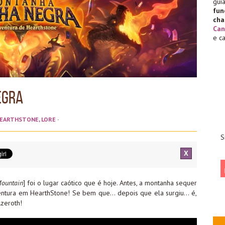
gu
fu
cha
Can
e c
egra
EARTHSTONE
,
LORE
·
S
X
Mountain
] foi o lugar caótico que é hoje. Antes, a montanha sequer
ventura em HearthStone! Se bem que… depois que ela surgiu… é,
zeroth!