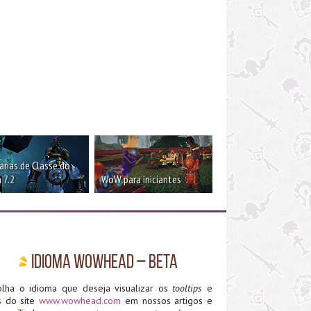
rias de Classe do
 7.2
WoW para iniciantes
Idioma WoWHead – Beta
olha o idioma que deseja visualizar os
tooltips
e
ks do site
www.wowhead.com
em nossos artigos e