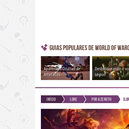
Guias Populares de World of War
Aparências Ocultas de
Desbloqueando o v
Artefatos
Legion
Início
Lore
Por Azeroth
[Lo