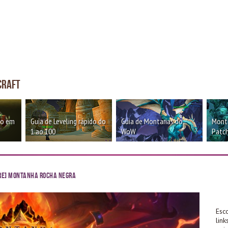
craft
oo em
Guia de Leveling rápido do
Guia de Montarias do
Monta
1 ao 100
WoW
Patch
re] Montanha Rocha Negra
Esc
lin