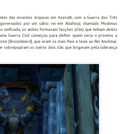
tes das invasões órquicas em Azeroth, com a Guerra dos Três
 governados por um sábio rei em Altaforja, chamado Modimus
unificada, os anões formavam facções (clãs) que tinham atritos
 uma Guerra Civil começou para definir quem seria o próximo a
onze [
Bronzebeard
], que eram os mais fieis e leais ao Rei Anvilmar,
ze sobrepujaram os outros dois clãs que brigavam pela liderança