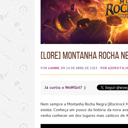
[Lore] Montanha Rocha N
POR
LIANNE
, EM 24 DE ABRIL DE 2015
·
POR AZEROTH
,
H
Já curtiu o WoWGirl? :)
Nem sempre a Montanha Rocha Negra [
Blackrock 
existia. Conheça um pouco da história da nova a
venha conhecer um dos lugares mais caóticos de A