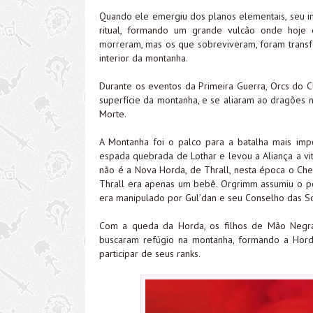
Quando ele emergiu dos planos elementais, seu i
ritual, formando um grande vulcão onde hoje
morreram, mas os que sobreviveram, foram trans
interior da montanha.
Durante os eventos da Primeira Guerra, Orcs do C
superfície da montanha, e se aliaram ao dragões n
Morte.
A Montanha foi o palco para a batalha mais imp
espada quebrada de Lothar e levou a Aliança a vi
não é a Nova Horda, de Thrall, nesta época o Ch
Thrall era apenas um bebê. Orgrimm assumiu o p
era manipulado por Gul’dan e seu Conselho das S
Com a queda da Horda, os filhos de Mão Negr
buscaram refúgio na montanha, formando a Hor
participar de seus ranks.