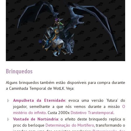
Brinquedos
Alguns brinquedos também estão disponíveis para compra durante
a Caminhada Temporal de WotLK. Veja:
Ampulheta da Eternidade
: evoca uma versão ‘futura’ do
jogador, semelhante a que nós vemos durante a missão
O
mistério do infinito
. Custa 2000x
Distintivo Transtemporal
.
Vontade de Nortúndria
: o efeito deste brinquedo replica o
proc do berloque
Determinação do Mortífero
, transformando o