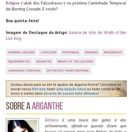
Eclipse
(~alok dos Falcodracos~) na próxima Caminhada Temporal
de Burning Crusade. E vocês?
Boa quinta-feira!
Imagem de Destaque do Artigo
:
Galeria de Arte de Wrath of the
Lich King
BURNING CRUSADE
CATACLYSM
MONTARIAS
BARBARA
BRINQUEDOS
EQUIPAMENTOS
ARGANTHE
WRATH OF THE LICH KING
CAMINHADA TEMPORAL
DISTINTIVO TRANSTEMPORAL
Gostou desse post ou ele te ajudou de alguma forma? Considere se
tornar nosso
Patreon
, fazer
uma doação única
ou fazer compras de
livros e outros itens
através de nossos links afiliados
!
Sobre a
Arganthe
Bárbara
é uma louca dos gatos e dos
achievements, ofende-se quando dizem que
bruxos só servem para criar Pedras da Vida, e