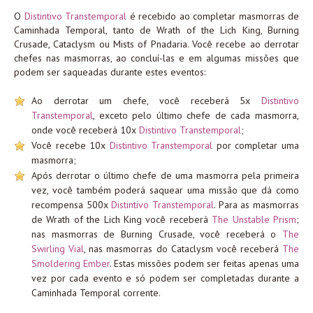
O
Distintivo Transtemporal
é recebido ao completar masmorras de
Caminhada Temporal, tanto de Wrath of the Lich King, Burning
Crusade, Cataclysm ou Mists of Pnadaria. Você recebe ao derrotar
chefes nas masmorras, ao concluí-las e em algumas missões que
podem ser saqueadas durante estes eventos:
Ao derrotar um chefe, você receberá 5x
Distintivo
Transtemporal
, exceto pelo último chefe de cada masmorra,
onde você receberá 10x
Distintivo Transtemporal
;
Você recebe 10x
Distintivo Transtemporal
por completar uma
masmorra;
Após derrotar o último chefe de uma masmorra pela primeira
vez, você também poderá saquear uma missão que dá como
recompensa 500x
Distintivo Transtemporal
. Para as masmorras
de Wrath of the Lich King você receberá
The Unstable Prism
;
nas masmorras de Burning Crusade, você receberá o
The
Swirling Vial
, nas masmorras do Cataclysm você receberá
The
Smoldering Ember
. Estas missões podem ser feitas apenas uma
vez por cada evento e só podem ser completadas durante a
Caminhada Temporal corrente.