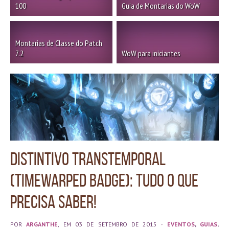
100
Guia de Montarias do WoW
Montarias de Classe do Patch
7.2
WoW para iniciantes
Distintivo Transtemporal
(Timewarped Badge): tudo o que
precisa saber!
POR
ARGANTHE
, EM 03 DE SETEMBRO DE 2015
·
EVENTOS
,
GUIAS
,