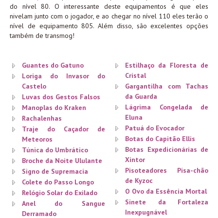
do nível 80. O interessante deste equipamentos é que eles
nivelam junto com o jogador, e ao chegar no nível 110 eles terão o
nível de equipamento 805. Além disso, são excelentes opções
também de transmog!
Guantes do Gatuno
Estilhaço da Floresta de
Cristal
Loriga do Invasor do
Castelo
Gargantilha com Tachas
da Guarda
Luvas dos Gestos Falsos
Lágrima Congelada de
Manoplas do Kraken
Eluna
Rachalenhas
Patuá do Evocador
Traje do Caçador de
Botas do Capitão Ellis
Meteoros
Botas Expedicionárias de
Túnica do Umbrático
Xintor
Broche da Noite Ululante
Pisoteadores Pisa-chão
Signo de Supremacia
de Kyzoc
Colete do Passo Longo
O Ovo da Essência Mortal
Relógio Solar do Exilado
Sinete da Fortaleza
Anel do Sangue
Inexpugnável
Derramado