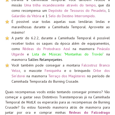
missão
Uma trilha incandescente através do tempo
, que dá
como recompensa um
Depósito de Tesouros do Pesadelo
, 1
Galardão da Vitória
e 1
Selo do Destino Interrompido
.
É possível usar todas aquelas suas lendárias lindas e
maravilhosas durante a Caminhada Temporal. Aproveite ao
máximo!
A partir do 6.2.2, durante a Caminhada Temporal é possível
receber todos os saques da época além de equipamentos,
como
Rédeas do Protodraco Azul
na masmorra
Pináculo
Utgarde
e
Lista de Músicas: “Montanhas do Trovão”
na
masmorra
Salões Relampejantes
.
Você também pode conseguir a montaria
Falcostruz Branco
Veloz
, o mascote
Feniquinha
e o brinquedo
Orbe dos
Sin’dorei
na masmorra
Terraço dos Magísteres
no período de
Caminhada Temporada do Burning Crusade.
Quais recompensas vocês estão tentando conseguir primeiro? Vão
começar a gastar seus Distintivos Transtemporais já na Caminhada
Temporal de WotLK ou esperarão para as recompensas de Burning
Crusade? Eu estou fazendo masmorra atrás de masmorra para
juntar por ora e comprar minhas
Rédeas do Falcodrago