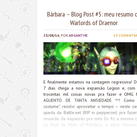
Bárbara – Blog Post #5: meu resumo 
Warlords of Draenor
23/08/16
, POR
ARGANTHE
13 COMENTÁ
E finalmente estamos na contagem regressiva! D
7 dias chega a nova expansão Legion e, com 
trocentas mil coisas novas pra fazer e OMG
AGUENTO DE TANTA ANSIEDADE *-*! Como 
costume”, resolvi aproveitar o tempo – neste ca
queda da Battle.net (RIP in pepperoni) pra faze
resumão da expansão pra mim. Eu fiz a mesma c
no final de Mists of Pandaria, e achei interess
aproveitar a ocasião
Beta de Warlords of Dra
Minha relação com o WoD começou já no Alph