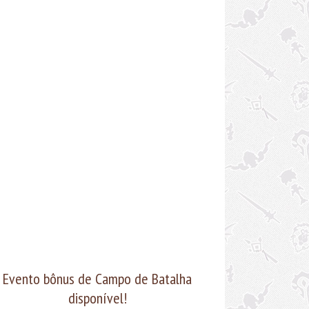
o viabilidade do(s) computador(es) usado(s) ou
posição para pagar tempo de jogo para cada uma
las
Este guia irá cobrir o modo mais básico
sível para Multiboxing, usando como referência
s contas, com dois personagens de mesma classe
specialização e o uso da mínima quantidade de
ramentas possível. O mesmo conceito de todo o
teúdo passado aqui vale independente da...
Evento bônus de Campo de Batalha
disponível!