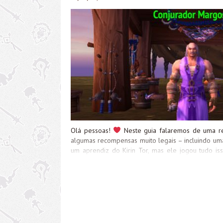
Olá pessoas!
Neste guia falaremos de uma r
algumas recompensas muito legais – incluindo um
um aprendiz do Kirin Tor, mas ele jogou tudo is
aprendiz Blythe (migo, eu te entendo, até eu
#shotsfired). Hoje ele é encontrado permanente
O Retiro de Margoss é uma pequena ilha ao Nort
de Mascotes de Dalaran, e para alcançá-lo, voc
queda, como Kit de Planador Goblínico, Levitar o
de pescar dentro dos Esgotos de Dalaran até conse