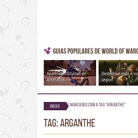
Guias Populares de World of War
Aparências Ocultas de
Desbloqueando o v
Artefatos
Legion
Posts marcados com a tag "arganthe"
Início
TAG: arganthe