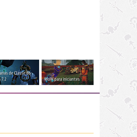
rias de Classe do
 7.2
WoW para iniciantes