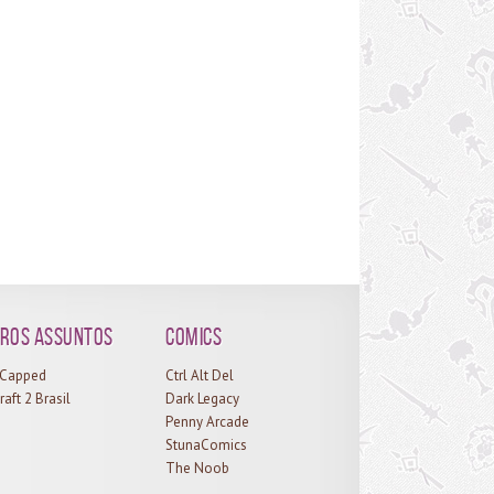
erca-verão Crua, um peixe que só pode ser pego
te período e conta para a conquista Oceanógrafo.
 é facilmente pescado em água aberta e é
tante tranquilo de encontrá-lo na Barreira do
erno: Aproveite o período de verão e consiga mais
 mascote para sua coleção e algumas conquistas
ras. Boa semana!
ros assuntos
Comics
l Capped
Ctrl Alt Del
raft 2 Brasil
Dark Legacy
Penny Arcade
StunaComics
The Noob