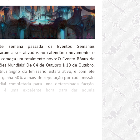
o da Tormenta Guia: Baía dos Ancestrais Guia: Vale
erac Guia: Monte Gêmeos Guia: Ilha da Conquista
a: A Batalha por Guilnéas Partiu upar Prestígio 1!
m, eu estou afundando MUITO nisso :P) Boa semana!
de semana passada os Eventos Semanais
aram a ser ativados no calendário novamente, e
 começa um totalmente novo: O Evento Bônus de
ões Mundiais! De 04 de Outubro à 10 de Outubro,
nus Signo do Emissário estará ativo, e com ele
 ganha 50% a mais de reputação por cada missão
dial completada para uma determinada facção.
a é uma excelente hora para dar aquela
orada nas suas reputações de Legion e conseguir
quistas como o Diplomata das Ilhas Partidas e
gar a 8000 de reputação Honrado com Os
tívoros para abrir as masmorras Pátio das
relas e A Escadaria! A missão do evento é O
do Aguarda. Ela pede que você complete 20
sões mundiais e dá como recompensa 5000 de
rsos da Ordem. Para pegá-la, basta falar com o