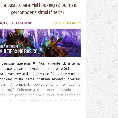
uia básico para Multiboxing (2 ou mais
personagens simultâneos)
02/17
, POR
ARGANTHE
22 COMENTÁRIOS
 pessoas queridas
♥
Normalmente durante as
eams nos canais da Twitch daqui do WoWGirl ou em
ha stream pessoal, sempre que falo sobre o termo
tiboxing muita gente costuma levantar diversas
idas. A principal, obviamente, é o que é
tiboxing? Multiboxing é o termo utilizado para
ndo uma pessoa joga em duas ou mais contas de
jogo ao mesmo tempo, o que no WoW é uma
tica deveras comum desde sempre. Você pode
rar tanto 2 contas simultaneamente quando 10
tas, mas isso irá depender de diversos fatores,