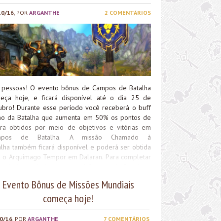
10/16
, POR
ARGANTHE
2 COMENTÁRIOS
 pessoas! O evento bônus de Campos de Batalha
eça hoje, e ficará disponível até o dia 25 de
ubro! Durante esse período você receberá o buff
no da Batalha que aumenta em 50% os pontos de
ra obtidos por meio de objetivos e vitórias em
mpos de Batalha. A missão Chamado à
alha também ficará disponível e poderá ser obtida
 o Arquimago Tempor em Dalaran. Para completar
a missão você deve vencer 4 Campos de Batalha e
eberá como recompensa uma Glória do Entrevero,
Evento Bônus de Missões Mundiais
Marca de Honra e Insígnia da Honra. Se você tiver
começa hoje!
idas de como vencer nos Campos de Batalha,
os alguns guias que poderão ajudá-los: Guia:
ina Brado Guerreiro Guia: Bacia de Arathi Guia:
0/16
, POR
ARGANTHE
7 COMENTÁRIOS