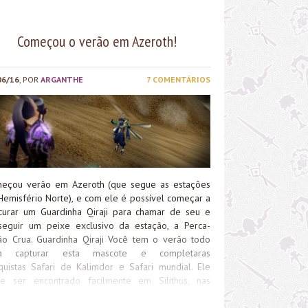
uimago Tempor em Dalaran: Hora de upar as
tações das Ilhas Partidas! Aproveite e visite
Começou o verão em Azeroth!
ém os seguintes artigos: Boa semana!
06/16
, POR
ARGANTHE
7 COMENTÁRIOS
eçou verão em Azeroth (que segue as estações
Hemisfério Norte), e com ele é possível começar a
curar um Guardinha Qiraji para chamar de seu e
seguir um peixe exclusivo da estação, a Perca-
ão Crua. Guardinha Qiraji Você tem o verão todo
ra capturar esta mascote e completaras
quistas Safari de Kalimdor e Safari mundial. Ele
e ser encontrado facilmente em Silithus, nas
nas de Ahn’Qiraj, nos niveis 16 a 17. Perca-verão
a Durante o verão também é possível pescar