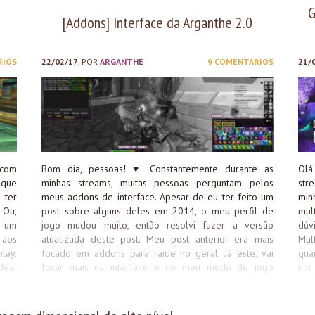
G
[Addons] Interface da Arganthe 2.0
RIOS
22/02/17
, POR
ARGANTHE
9 COMENTÁRIOS
21/
 com
Bom dia, pessoas!
♥
Constantemente durante as
Olá
 que
minhas streams, muitas pessoas perguntam pelos
str
 ter
meus addons de interface. Apesar de eu ter feito um
min
 Ou,
post sobre alguns deles em 2014, o meu perfil de
mul
m um
jogo mudou muito, então resolvi fazer a versão
dúv
 aos
atualizada deste post. Meu post anterior era mais
Mul
lay,
focado em addons para raide no geral. Já este, vai
qua
deal
focar mais na interface e no meu modo de jogo
um 
vas
favorito, o PvAH (Uma brincadeira tipo “jogador vs
prá
nova
casa de leilão) ^^. Não vou entrar muito em detalhes
ope
paço
sobre os addons do post anterior, então recomendo
con