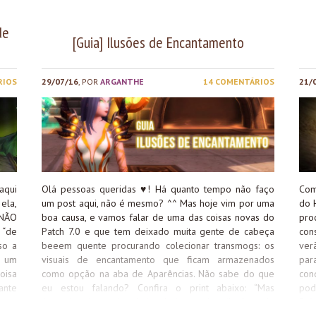
Arq
repu
de
[Guia] Ilusões de Encantamento
tamb
RIOS
29/07/16
, POR
ARGANTHE
14 COMENTÁRIOS
21/
aqui
Olá pessoas queridas
♥
! Há quanto tempo não faço
Com
ela,
um post aqui, não é mesmo? ^^ Mas hoje vim por uma
do 
 NÃO
boa causa, e vamos falar de uma das coisas novas do
pro
“de
Patch 7.0 e que tem deixado muita gente de cabeça
con
so a
beeem quente procurando colecionar transmogs: os
ver
r um
visuais de encantamento que ficam armazenados
pa
oisa
como opção na aba de Aparências. Não sabe do que
con
ante
eu estou falando? Confira o print abaixo: “Mas
pod
enor
Arganthe, isso não é igual à aquelas ilusões do
Ruí
a da
Gabinete de Encantador da Guarnição?” Basicamente
Cru