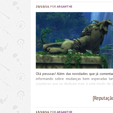
semana. Veja no mapa abaixo a localização resum
20/10/16
, POR
ARGANTHE
de cada um deles. Capítulo 1 – Domingo Fendas...
Olá pessoas! Além das novidades que já comentam
informando sobre mudanças bem esperadas ta
jogadores que se dedicam mais à este modo de j
mais! Confira o post oficial (tradução livre): 
primeiras vitórias do dia deu um incentivo a mai
[Reputaçã
da novidade? Bom restinho de semana!
13/10/16
, POR
ARGANTHE