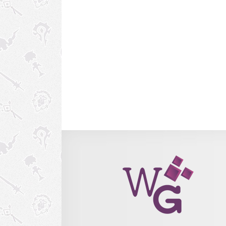
expansão. Eu passei muito mais tempo por lá do
deveria/gostaria e, de certo modo, aca
“aproveitando” o que tinha por lá e deixando po
novidades para o lançamento. Eu upei personag
testei as raides, abri a barraca de pesca nível 3 (
aquela que você precisa pescar 100 de cada p
enorme para habilitar) e etc. Mal sabia eu que...