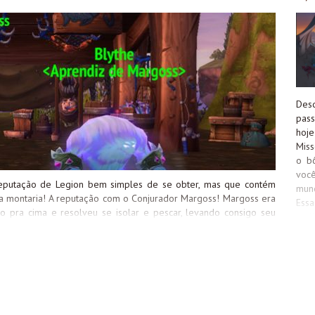
Olh
Alt
Gui
(si
Des
pass
hoje
Miss
o bô
você
eputação de Legion bem simples de se obter, mas que contém
mun
a montaria! A reputação com o Conjurador Margoss! Margoss era
Ess
so pra cima e resolveu se isolar e pescar, levando consigo seu
melh
 largaria fácil dessa vida de mago pra ir pescar também
con
mente no Retiro de Margoss. Como chegar no Retiro de Margoss
che
e de Dalaran que pode ser acessada através da área de Batalha
Noc
ê precisará de alguma habilidade que reduza sua velocidade de
Est
u Pipa Chifre Celeste de Pena de Roca. Você também tem a opção
Mun
guir...
mis
Recu