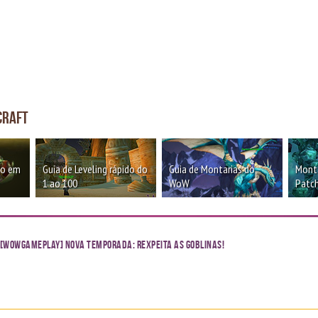
craft
oo em
Guia de Leveling rápido do
Guia de Montarias do
Monta
1 ao 100
WoW
Patch
[WoWGameplay] Nova temporada: Rexpeita as Goblinas!