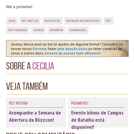
Até a próxima!
GUIA
PET BATTLE
MASCOTES
BATALHA DE MASCOTES
PET
NOTURNÁLIA
CECILIA
DRAENOR
GUARNIÇÃO
Gostou desse post ou ele te ajudou de alguma forma? Considere se
tornar nosso
Patreon
, fazer
uma doação única
ou fazer compras de
livros e outros itens
através de nossos links afiliados
!
Sobre a
Cecilia
Veja também
Post Anterior
Próximo Post
Acompanhe a Semana de
Evento bônus de Campos
Abertura da Blizzcon!
de Batalha está
disponível!