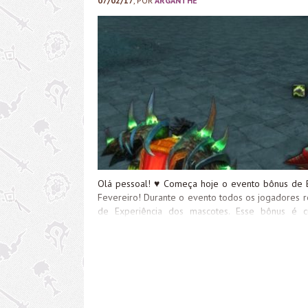
07/02/17
, POR
ARGANTHE
de fogo é passada ao utilizar uma Poção Elevada d
Olá pessoal! ♥ Começa hoje o evento bônus de B
Fevereiro! Durante o evento todos os jogadores
de Experiência dos mascotes. Esse bônus é 
Mascotes, Guloseima para Mascotes Inferior e a
Melhores que te dá como recompensa a Pedra de 
nível 25 instantaneamente. Para isso, você dev
mascotes no nível 25. Vale lembrar também que d
junto com o bônus do evento é possível nivelar c
:). Este será simplesmente o melhor dia para aprov