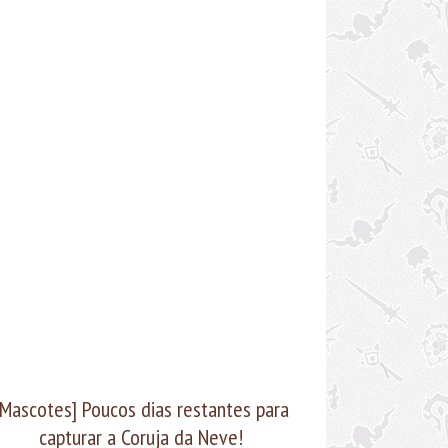
urais acontecendo por agora
O valor dela é de
9,90, e você pode fazer a compra aqui: Mascote
bra. Gostaria de dizer que já estou passeando
 minha raposinha fofinha ingame, mas o PayU
idiu que não posso ter meu mascote fofucho ><‘.
uém mais com esse problema por aí? Um beijo e
 a próxima!
[Mascotes] Poucos dias restantes para
capturar a Coruja da Neve!