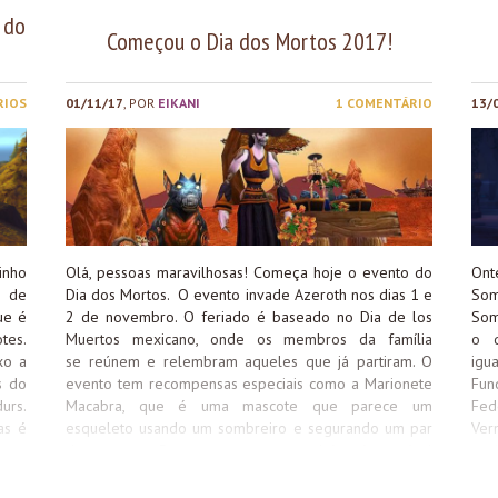
 do
Começou o Dia dos Mortos 2017!
RIOS
01/11/17
, POR
EIKANI
1 COMENTÁRIO
13/
inho
Olá, pessoas maravilhosas! Começa hoje o evento do
Ont
a de
Dia dos Mortos. O evento invade Azeroth nos dias 1 e
Som
ue é
2 de novembro. O feriado é baseado no Dia de los
Som
tes.
Muertos mexicano, onde os membros da família
o d
xo a
se reúnem e relembram aqueles que já partiram. O
igu
s do
evento tem recompensas especiais como a Marionete
Fun
urs.
Macabra, que é uma mascote que parece um
Fed
as é
esqueleto usando um sombreiro e segurando um par
Ver
om o
de maracas. Durante o evento também é possível
aux
o! A
obter: Fantasias (briquedos) Entre outros itens e
mas
e do
cositas más! Para conferir nosso guia completo de Dia
adi