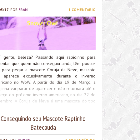
03/17
, POR
FRAN
1 COMENTÁRIO
í gente, beleza? Passando aqui rapidinho para
entar que, quem não conseguiu ainda, têm poucos
s para pegar a mascote Coruja da Neve, mascote
 aparece exclusivamente durante o inverno
ricano no WoW. A partir do dia 19 de Março, a
ujinha vai parar de aparecer e não retornará até o
eço do próximo inverno americano, no dia 22 de
embro. A Coruja de Neve é uma mascote do tipo
dor, e durante o período de inverno, pode ser
ontrada por toda a zona de Hibérnia, em Kalimdor.
Conseguindo seu Mascote Raptinho
to a Coruja da Neve quanto o Guardinha Qiraji,
Batecauda
scote exclusiva do verão americano, são
essárias para se obter a conquista Safári de
imdor. Apenas um aviso rapidinho, para quem