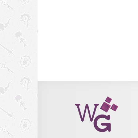
exceto por Tampinha! O que significa que, com o 
certo, você poderá upar MUITAS mascotes hoje c
bônus da semana + Tampinha! Confira abai
sugestão de time sugerida pelo usuário Sepsis no 
Warcraft Pets e replicada no site Wowh
Composição para Leveling Você precisará 
mascotes específicas para esta batalha, mais o p
ser upado (qualquer tipo a partir do nível 1). 
estratégia só funciona sem problemas quando...