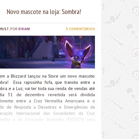
Novo mascote na loja: Sombra!
09/17
, POR
EIKANI
3 COMENTÁRIOS
em a Blizzard lançou na Store um novo mascote:
bra! Essa raposinha fofa, que transita entre a
bra e a Luz, vai ter toda sua renda de vendas até
ia 31 de dezembro revertida será dividida
almente entre a Cruz Vermelha Americana e o
do de Resposta a Desastres e Emergências da
eração Internacional das Sociedades da Cruz
melha e do Crescente Vermelho (FICV/CV) para
iliar os esforços de socorro em todo o mundo. O
cote seria lançado na BlizzCon, mas decidiram
antar por causa da quantidade de desastres