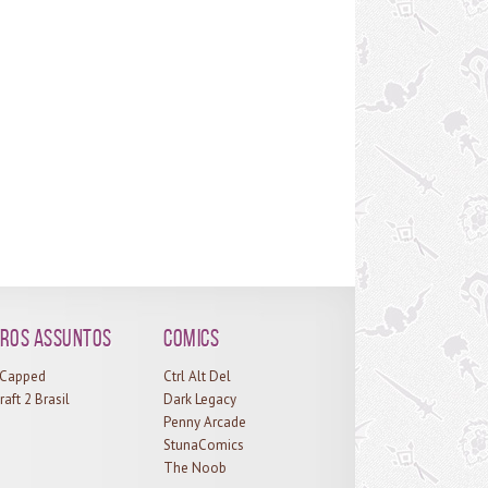
ncadeiras. Como prêmio por essa conquista você
ebe o mascote Arvoroso do Pesadelo. A parte da
te fica por conta de conseguir que os treinadores
reçam entre as 3 Missões Mundiais de mascotes
dia e do RNG de algumas batalhas. Boa parte das
alhas são fáceis de fazer com uma estratégia mais
ples, mas algumas são bem complicadas e exigem
 dose de ajuda da sorte (ganhar de um time de
as usando 3 bichos não é...
ros assuntos
Comics
l Capped
Ctrl Alt Del
raft 2 Brasil
Dark Legacy
Penny Arcade
StunaComics
The Noob