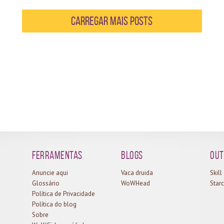
time
nível 25. Tem alguma sugestão de estratégia para
bri
om o
esse treinador? Conta pra gente nos comentários! Até
rec
Carregar mais Posts
xo a
a próxima!
sor
site
apa
ead.
do 
de 2
bat
et a
sim
Esta
uma
fer
Ferramentas
Blogs
Out
Anuncie aqui
Vaca druida
Skil
Glossário
WoWHead
Starc
Política de Privacidade
Política do blog
Sobre