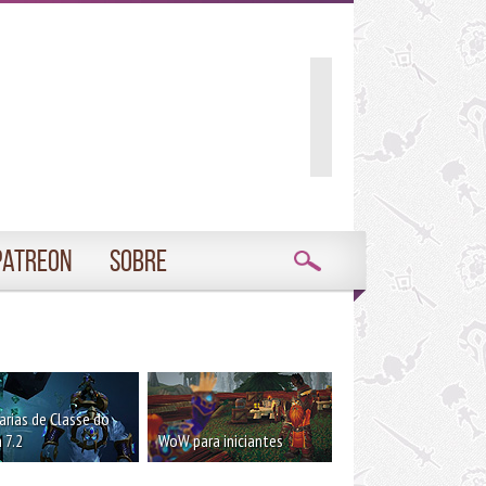
Patreon
Sobre
rias de Classe do
 7.2
WoW para iniciantes