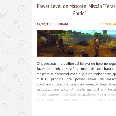
Power Level de Mascote: Missão “Feras
Fardo”
12/03/18
, POR
EIKANI
3 COMENTÁ
Olá, pessoas maravilhosas! Estava eu hoje no jogu
fazendo minhas missões mundiais de batalh
mascote e encontrei essa dupla de treinadores q
MUITO propícia pra power level de masco
Confiram o passo a passo no vídeo, e logo abai
estratégia em texto! A missão mundial é a Fera
Fardo, composta por dois treinadores: Rydyr e And
Você pode upar mascotes a partir do nível 1, m
MUITO IMPORTANTE que você comece a luta c
ANDURS para que o seu mascote não leve dan
estratégia funciona com os dois, mas o mascot