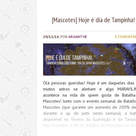
[Mascotes] Hoje é dia de Tampinha!
20/12/16
, POR
ARGANTHE
5 COMENTÁ
Olá pessoas queridas! Hoje é um daqueles dias
muitos astros se alinham e algo MARAVIL
acontece na vida de quem gosta de Batalh
Mascotes! Junto com o evento semanal de Batalh
Mascotes (que garante um aumento de 200% d
durante o up de pets nesta semana), a bat
disponível no Viveiro da Guarnição é da Tampi
Mas Arganthe, o XP de Batalha de Mascotes no Viv
não foi brutalmente nerfado? Sim, jovem Pada