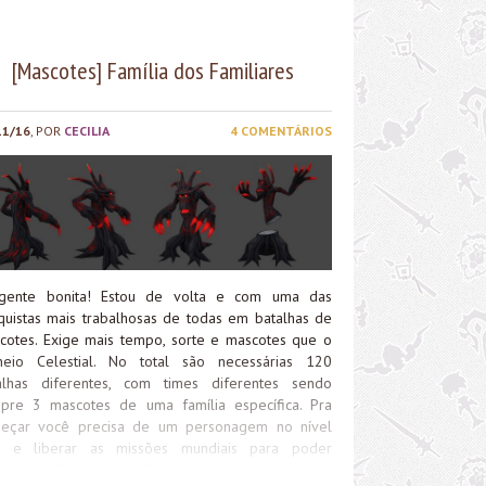
sonagens do nível 90 em diante, já que você
cisará derrotar o ultimo chefe da Masmorra
Gurub no modo heroico, e lá se trata...
[Mascotes] Família dos Familiares
11/16
, POR
CECILIA
4 COMENTÁRIOS
gente bonita! Estou de volta e com uma das
quistas mais trabalhosas de todas em batalhas de
cotes. Exige mais tempo, sorte e mascotes que o
neio Celestial. No total são necessárias 120
alhas diferentes, com times diferentes sendo
pre 3 mascotes de uma família específica. Pra
eçar você precisa de um personagem no nível
 e liberar as missões mundiais para poder
eçar. A Família dos Familiares não chegou pra