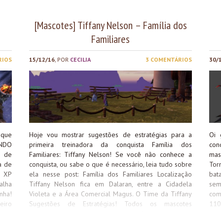
per
pre
Zul’
[Mascotes] Tiffany Nelson – Família dos
Familiares
RIOS
15/12/16
, POR
CECILIA
3 COMENTÁRIOS
30/
 que
Hoje vou mostrar sugestões de estratégias para a
Oi 
INDO
primeira treinadora da conquista Família dos
con
a de
Familiares: Tiffany Nelson! Se você não conhece a
mas
a de
conquista, ou sabe o que é necessário, leia tudo sobre
Tor
e XP
ela nesse post: Família dos Familiares Localização
bat
alha
Tiffany Nelson fica em Dalaran, entre a Cidadela
sem
nha!
Violeta e a Área Comercial Magus. O Time da Tiffany
com
eiro
Sugestões de Estratégias! Todos os mascotes
110
wan,
sugeridos que não tenham nível informado são de
com