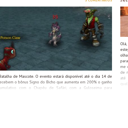
5 COMENTÁRIOS
29/1
e...
est
Olá
est
olh
para
me d
de m
atalha de Mascote. O evento estará disponível até o dia 14 de
até
 recebem o bônus Signo do Bicho que aumenta em 200% o ganho
qual
cumulativo com o Chapéu de Safári, com a Guloseima para
com
 Cartola de Negraluna. Também fica disponível a missão Só os
beee
Treinamento de Batalha Máximo, que eleva seu mascote para o
gui
e vencer 5 batalhas de mascote JxJ com o seu time inteiro com
Rap
ia 12 de Fevereiro Tampinha estará disponível na Guarnição, e
rápi
ada mascote em duas batalhas! Confira mais detalhes neste post
de 
eitar o bônus ao...
com