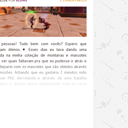
2/16
, POR
BLUNIE
2 COMENTÁRIOS
iver trabalhando na conquista. Até a próxima!
, pessoas! Tudo bem com vocês? Espero que
ejam ótimos.
♥
Esses dias eu tava dando uma
ada na minha coleção de montarias e mascotes
 ver quais faltavam pra que eu pudesse ir atrás e
eparei com os mascotes que são obtidos através
issões. Achando que eu gastaria 2 minutos indo
 um PNJ, derrotando-o através de uma batalha
quer e depois dessa simplicidade toda eu sairia
 meu novo mascote, vi que as coisas não são
eeem assim. Por esse motivo, resolvi trazer esse
a e ajudar quem quiser conseguir o mascote
tinho Batecauda. Apesar de super simples e
do, não leva só 2 minutos e existe uma sequência
missões e uma espécie de cenário que deve ser
pletado.
É aconselhável que você faça com