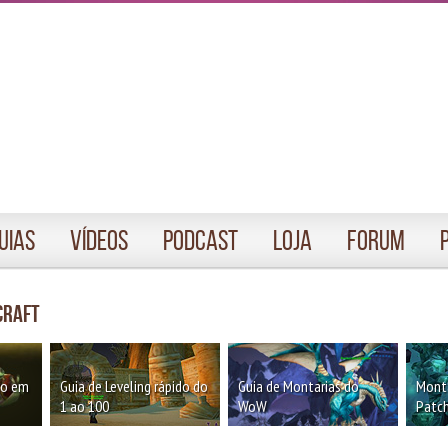
uias
Vídeos
Podcast
Loja
Forum
craft
oo em
Guia de Leveling rápido do
Guia de Montarias do
Monta
1 ao 100
WoW
Patch