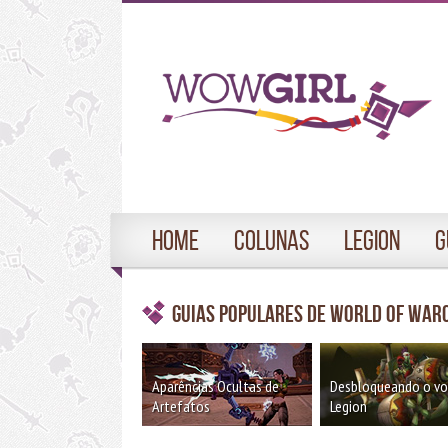
Home
Colunas
Legion
G
Guias Populares de World of War
Aparências Ocultas de
Desbloqueando o v
Artefatos
Legion