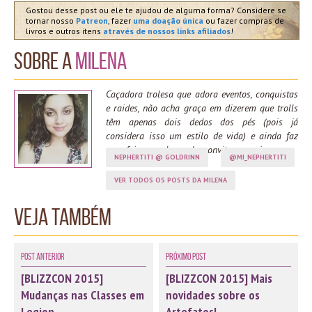
Gostou desse post ou ele te ajudou de alguma forma? Considere se
tornar nosso
Patreon
, fazer
uma doação única
ou fazer compras de
livros e outros itens
através de nossos links afiliados
!
Sobre a
Milena
Caçadora trolesa que adora eventos, conquistas
e raides, não acha graça em dizerem que trolls
têm apenas dois dedos dos pés (pois já
considera isso um estilo de vida) e ainda faz
cara feia quando recebe convites para ir arena.
NEPHERTITI @ GOLDRINN
@MI_NEPHERTITI
VER TODOS OS POSTS DA MILENA
Veja também
Post Anterior
Próximo Post
[BLIZZCON 2015]
[BLIZZCON 2015] Mais
Mudanças nas Classes em
novidades sobre os
Legion
Artefatos!