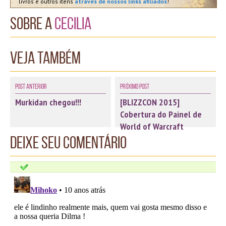
livros e outros itens
através de nossos links afiliados
!
Sobre a
Cecilia
Veja também
Post Anterior
Próximo Post
Murkidan chegou!!!
[BLIZZCON 2015]
Cobertura do Painel de
World of Warcraft
Deixe seu comentário