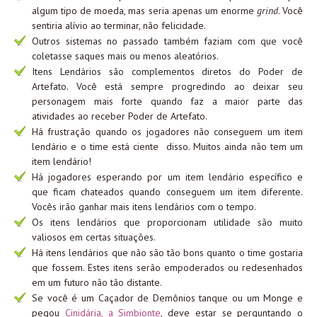
algum tipo de moeda, mas seria apenas um enorme
grind
. Você
sentiria alívio ao terminar, não felicidade.
Outros sistemas no passado também faziam com que você
coletasse saques mais ou menos aleatórios.
Itens Lendários são complementos diretos do Poder de
Artefato. Você está sempre progredindo ao deixar seu
personagem mais forte quando faz a maior parte das
atividades ao receber Poder de Artefato.
Há frustração quando os jogadores não conseguem um item
lendário e o time está ciente disso. Muitos ainda não tem um
item lendário!
Há jogadores esperando por um item lendário específico e
que ficam chateados quando conseguem um item diferente.
Vocês irão ganhar mais itens lendários com o tempo.
Os itens lendários que proporcionam utilidade são muito
valiosos em certas situações.
Há itens lendários que não são tão bons quanto o time gostaria
que fossem. Estes itens serão empoderados ou redesenhados
em um futuro não tão distante.
Se você é um Caçador de Demônios tanque ou um Monge e
pegou
Cinidária, a Simbionte
, deve estar se perguntando o