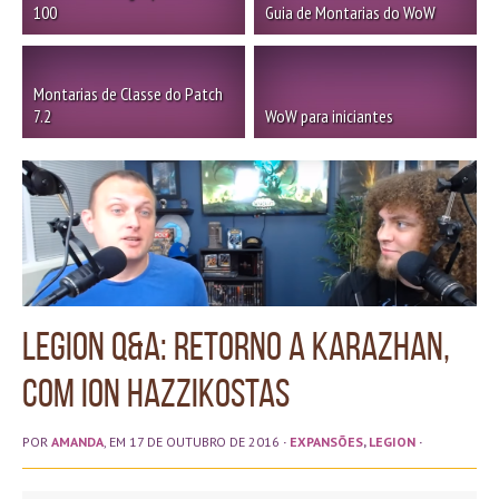
100
Guia de Montarias do WoW
Montarias de Classe do Patch
7.2
WoW para iniciantes
Legion Q&A: Retorno a Karazhan,
com Ion Hazzikostas
POR
AMANDA
, EM 17 DE OUTUBRO DE 2016
·
EXPANSÕES
,
LEGION
·