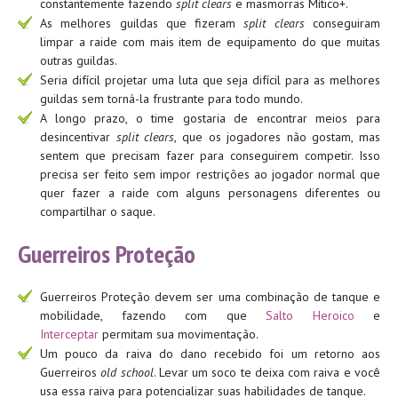
constantemente fazendo
split clears
e masmorras Mítico+.
As melhores guildas que fizeram
split clears
conseguiram
limpar a raide com mais item de equipamento do que muitas
outras guildas.
Seria difícil projetar uma luta que seja difícil para as melhores
guildas sem torná-la frustrante para todo mundo.
A longo prazo, o time gostaria de encontrar meios para
desincentivar
split clears
, que os jogadores não gostam, mas
sentem que precisam fazer para conseguirem competir. Isso
precisa ser feito sem impor restrições ao jogador normal que
quer fazer a raide com alguns personagens diferentes ou
compartilhar o saque.
Guerreiros Proteção
Guerreiros Proteção devem ser uma combinação de tanque e
mobilidade, fazendo com que
Salto Heroico
e
Interceptar
permitam sua movimentação.
Um pouco da raiva do dano recebido foi um retorno aos
Guerreiros
old school
. Levar um soco te deixa com raiva e você
usa essa raiva para potencializar suas habilidades de tanque.