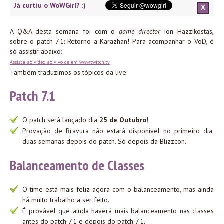
Já curtiu o WoWGirl? :)
X
A Q&A desta semana foi com o
game director
Ion Hazzikostas,
sobre o patch 7.1: Retorno a Karazhan! Para acompanhar o VoD, é
só assistir abaixo:
Assista ao vídeo ao vivo de em www.twitch.tv
Também traduzimos os tópicos da live:
Patch 7.1
O patch será lançado dia
25 de Outubro
!
Provação de Bravura não estará disponível no primeiro dia,
duas semanas depois do patch. Só depois da Blizzcon.
Balanceamento de Classes
O time está mais feliz agora com o balanceamento, mas ainda
há muito trabalho a ser feito.
É provável que ainda haverá mais balanceamento nas classes
antes do patch 7.1 e depois do patch 7.1.