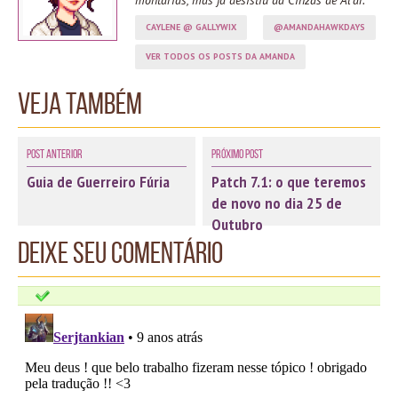
montarias, mas já desistiu da Cinzas de Al'ar.
CAYLENE @ GALLYWIX
@AMANDAHAWKDAYS
VER TODOS OS POSTS DA AMANDA
Veja também
Post Anterior
Próximo Post
Guia de Guerreiro Fúria
Patch 7.1: o que teremos
de novo no dia 25 de
Outubro
Deixe seu comentário