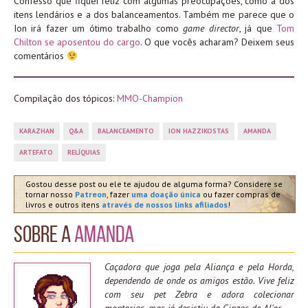
Confesso que fiquei feliz com algumas preocupações, como a dos
itens lendários e a dos balanceamentos. Também me parece que o
Ion irá fazer um ótimo trabalho como
game director
, já que
Tom
Chilton se aposentou do cargo
. O que vocês acharam? Deixem seus
comentários
Compilação dos tópicos:
MMO-Champion
KARAZHAN
Q&A
BALANCEAMENTO
ION HAZZIKOSTAS
AMANDA
ARTEFATO
RELÍQUIAS
Gostou desse post ou ele te ajudou de alguma forma? Considere se
tornar nosso
Patreon
, fazer
uma doação única
ou fazer compras de
livros e outros itens
através de nossos links afiliados
!
Sobre a
Amanda
Caçadora que joga pela Aliança e pela Horda,
dependendo de onde os amigos estão. Vive feliz
com seu pet Zebra e adora colecionar