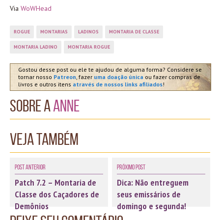
Via
WoWHead
ROGUE
MONTARIAS
LADINOS
MONTARIA DE CLASSE
MONTARIA LADINO
MONTARIA ROGUE
Gostou desse post ou ele te ajudou de alguma forma? Considere se
tornar nosso
Patreon
, fazer
uma doação única
ou fazer compras de
livros e outros itens
através de nossos links afiliados
!
Sobre a
Anne
Veja também
Post Anterior
Próximo Post
Patch 7.2 – Montaria de
Dica: Não entreguem
Classe dos Caçadores de
seus emissários de
Demônios
domingo e segunda!