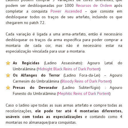
podem ser desbloqueadas por 1000
Recursos de Ordem
após
completar a conquista
Power Ascended
– que consiste em
desbloquear todos os traços de seu artefato, incluindo os que
chegarem no patch 7.2.
Cada variação é ligada a uma arma-artefato, então é necessário
desbloquear os traços da arma específica para poder comprar a
montaria de cada cor, mas não é necessário estar na
especialização vinculada para usar a montaria.
As Regicidas
(Ladino Assassinato): Agouro Letal do
Umbralâmina (
Midnight Black Reins of Dark Portent
)
Os Alfanges do Terror
(L
adino Fora-da-Lei) – Agouro
Carmesim do Umbralâmina (
Bloody Reins of Dark Portent
)
Presas do Devorador
(Ladino Subterfúgio) : Agouro
Funesto do Umbralâmina (
Mephitic Reins of Dark Portent
)
Caso o ladino upe todas as suas armas artefato e compre todas as
recolorizações,
ele pode ter até 4 montarias diferentes,
usáveis com todas as especializações
e contando como 4
montarias no almanaque/para conquistas.