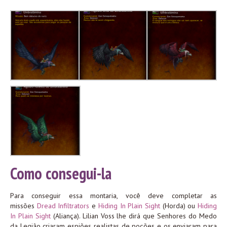
Como consegui-la
Para conseguir essa montaria, você deve completar as
missões
Dread Infiltrators
e
Hiding In Plain Sight
(Horda) ou
Hiding
In Plain Sight
(Aliança). Lilian Voss lhe dirá que Senhores do Medo
da Legião criaram espiões realistas de poções e os enviaram para