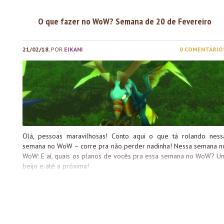
O que fazer no WoW? Semana de 20 de Fevereiro
21/02/18
, POR
EIKANI
0 COMENTÁRIO
Olá, pessoas maravilhosas! Conto aqui o que tá rolando ness
semana no WoW – corre pra não perder nadinha! Nessa semana n
WoW: E aí, quais os planos de vocês pra essa semana no WoW? U
beijo e até a próxima!