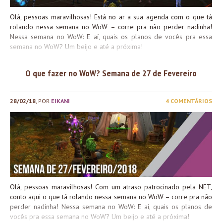
Olá, pessoas maravilhosas! Está no ar a sua agenda com o que tá
rolando nessa semana no WoW – corre pra não perder nadinha!
Nessa semana no WoW: E aí, quais os planos de vocês pra essa
semana no WoW? Um beijo e até a próxima!
O que fazer no WoW? Semana de 27 de Fevereiro
28/02/18
, POR
EIKANI
4 COMENTÁRIOS
Olá, pessoas maravilhosas! Com um atraso patrocinado pela NET,
conto aqui o que tá rolando nessa semana no WoW – corre pra não
perder nadinha! Nessa semana no WoW: E aí, quais os planos de
vocês pra essa semana no WoW? Um beijo e até a próxima!