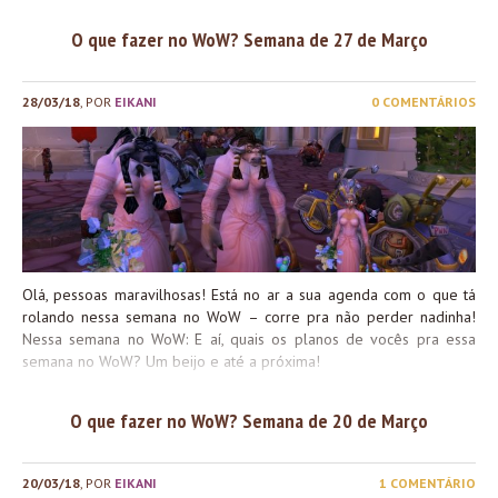
O que fazer no WoW? Semana de 27 de Março
28/03/18
, POR
EIKANI
0 COMENTÁRIOS
Olá, pessoas maravilhosas! Está no ar a sua agenda com o que tá
rolando nessa semana no WoW – corre pra não perder nadinha!
Nessa semana no WoW: E aí, quais os planos de vocês pra essa
semana no WoW? Um beijo e até a próxima!
O que fazer no WoW? Semana de 20 de Março
20/03/18
, POR
EIKANI
1 COMENTÁRIO