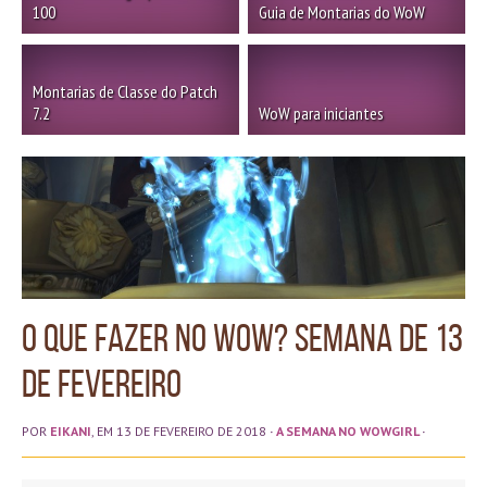
100
Guia de Montarias do WoW
Montarias de Classe do Patch
7.2
WoW para iniciantes
O que fazer no WoW? Semana de 13
de Fevereiro
POR
EIKANI
, EM 13 DE FEVEREIRO DE 2018
·
A SEMANA NO WOWGIRL
·