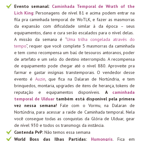
Evento semanal:
Caminhada Temporal de Wrath of the
Lich King
: Personagens de nível 81 e acima podem entrar na
fila pra caminhada temporal de WoTLK, e fazer as masmorras
da expansão com dificuldade similar à da época – seus
equipamentos, dano e cura serão escalados para o nível delas.
A missão da semana é “
Uma trilha congelada através do
tempo
“, requer que você complete 5 masmorras da caminhada
e tem como recompensa um baú de tesouros antoranos, poder
de artefato e um selo do destino interrompido. A recompensa
de equipamento pode chegar até o nível 880. Aproveite pra
farmar e gastar insígnias transtemporais. O vendedor desse
evento é
Auzin
, que fica na Dalaran de Nortúndria, e tem
brinquedos, montaria, upgrades de itens de herança, tokens de
reputação e equipamentos disponíveis.
A
caminhada
temporal de Ulduar
também está disponível pela primera
vez nessa semana!
Fale com o Vormu, na Dalaran de
Nortúndria, para acessar a raide de Caminhada temporal. Nela
você consegue todas as conquistas da Glória de Ulduar, gear
de nível 930 e todos os transmogs da instância.
Contenda PvP:
Não temos essa semana
World Boss das Ilhas Partidas:
Humongris
. Fica em