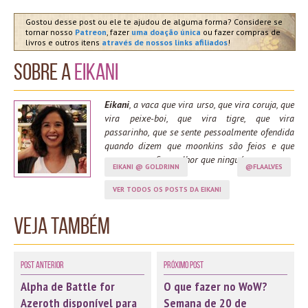
Gostou desse post ou ele te ajudou de alguma forma? Considere se
tornar nosso
Patreon
, fazer
uma doação única
ou fazer compras de
livros e outros itens
através de nossos links afiliados
!
Sobre a
Eikani
Eikani
, a vaca que vira urso, que vira coruja, que
vira peixe-boi, que vira tigre, que vira
passarinho, que se sente pessoalmente ofendida
quando dizem que moonkins são feios e que
spama moonfire melhor que ninguém.
EIKANI @ GOLDRINN
@FLAALVES
VER TODOS OS POSTS DA EIKANI
Veja também
Post Anterior
Próximo Post
Alpha de Battle for
O que fazer no WoW?
Azeroth disponível para
Semana de 20 de