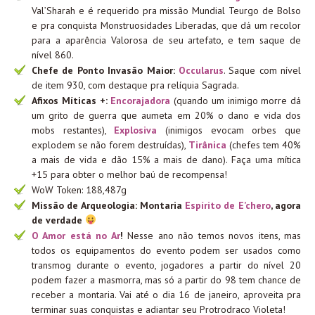
Val’Sharah e é requerido pra missão Mundial Teurgo de Bolso
e pra conquista Monstruosidades Liberadas, que dá um recolor
para a aparência Valorosa de seu artefato, e tem saque de
nível 860.
Chefe de Ponto Invasão Maior:
Occularus
. Saque com nível
de item 930, com destaque pra relíquia Sagrada.
Afixos Míticas +:
Encorajadora
(quando um inimigo morre dá
um grito de guerra que aumeta em 20% o dano e vida dos
mobs restantes),
Explosiva
(inimigos evocam orbes que
explodem se não forem destruídas),
Tirânica
(chefes tem 40%
a mais de vida e dão 15% a mais de dano). Faça uma mítica
+15 para obter o melhor baú de recompensa!
WoW Token: 188,487g
Missão de Arqueologia: Montaria
Espírito de E’chero
, agora
de verdade
O Amor está no Ar
!
Nesse ano não temos novos itens, mas
todos os equipamentos do evento podem ser usados como
transmog durante o evento, jogadores a partir do nível 20
podem fazer a masmorra, mas só a partir do 98 tem chance de
receber a montaria. Vai até o dia 16 de janeiro, aproveita pra
terminar suas conquistas e adiantar seu Protrodraco Violeta!