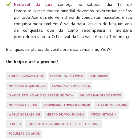
Festival da Lua
começa no sábado, dia 17 de
fevereiro. Nesse evento mundial devemos reverenciar anciãos
por toda Azeroth. Ele vem cheio de conquistas, mascotes, e sua
conquista meta também é valida para Um ano de luta, um ano
de conquistas, que dá como recompensa a montaria
protrodraco violeta. O Festival da Lua vai até o dia 3 de março.
E aí, quais os planos de vocês pra essa semana no WoW?
Um beijo e até a próxima!
PONTO INVASÃO MAIOR
FESTIVAL DA LUA WOW
HUMONGRIS
MONTARIA ARQUEOLOGIA
CAMINHADA TEMPORAL LK
O AMOR ESTÁ NO AR O QUE FAZER NO WOW
DIA DOS NAMORADOS WOW
MONTARIA ECHE'RO
CAMINHADA TEMPORAL ULDUAR
FEIRA DE NEGRALUNA
WORLD BOSS LEGION
MISSÃO DE ARQUEOLOGIA
AFIXOS MITICAS +
ECHE'RO
CAMINHADA TEMPORAL WRATH OF THE LICH KING
FOGUETÃO DO AMOR