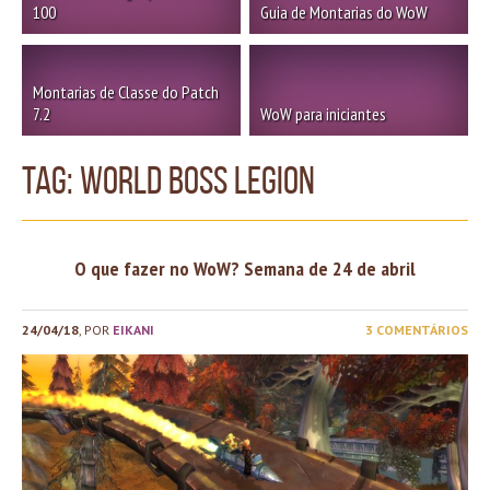
100
Guia de Montarias do WoW
Montarias de Classe do Patch
7.2
WoW para iniciantes
TAG: world boss legion
O que fazer no WoW? Semana de 24 de abril
24/04/18
, POR
EIKANI
3 COMENTÁRIOS