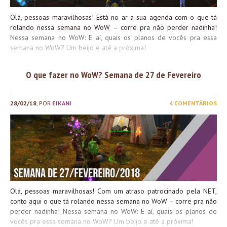
Olá, pessoas maravilhosas! Está no ar a sua agenda com o que tá
rolando nessa semana no WoW – corre pra não perder nadinha!
Nessa semana no WoW: E aí, quais os planos de vocês pra essa
semana no WoW? Um beijo e até a próxima!
O que fazer no WoW? Semana de 27 de Fevereiro
28/02/18
, POR
EIKANI
4 COMENTÁRIOS
Olá, pessoas maravilhosas! Com um atraso patrocinado pela NET,
conto aqui o que tá rolando nessa semana no WoW – corre pra não
perder nadinha! Nessa semana no WoW: E aí, quais os planos de
vocês pra essa semana no WoW? Um beijo e até a próxima!