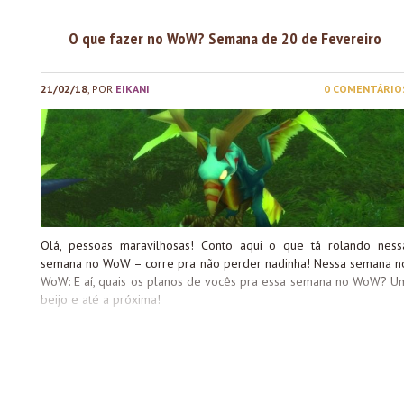
O que fazer no WoW? Semana de 20 de Fevereiro
21/02/18
, POR
EIKANI
0 COMENTÁRIO
Olá, pessoas maravilhosas! Conto aqui o que tá rolando ness
semana no WoW – corre pra não perder nadinha! Nessa semana n
WoW: E aí, quais os planos de vocês pra essa semana no WoW? U
beijo e até a próxima!