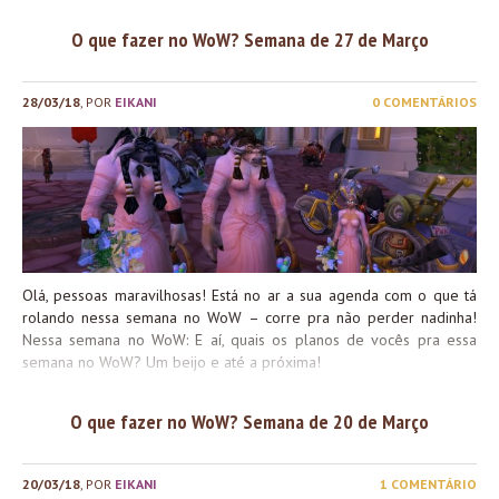
O que fazer no WoW? Semana de 27 de Março
28/03/18
, POR
EIKANI
0 COMENTÁRIOS
Olá, pessoas maravilhosas! Está no ar a sua agenda com o que tá
rolando nessa semana no WoW – corre pra não perder nadinha!
Nessa semana no WoW: E aí, quais os planos de vocês pra essa
semana no WoW? Um beijo e até a próxima!
O que fazer no WoW? Semana de 20 de Março
20/03/18
, POR
EIKANI
1 COMENTÁRIO