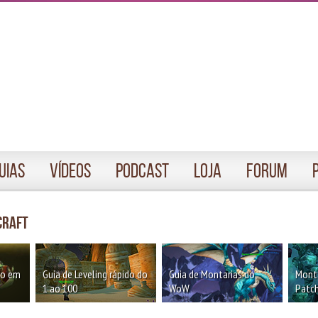
uias
Vídeos
Podcast
Loja
Forum
craft
oo em
Guia de Leveling rápido do
Guia de Montarias do
Monta
1 ao 100
WoW
Patch