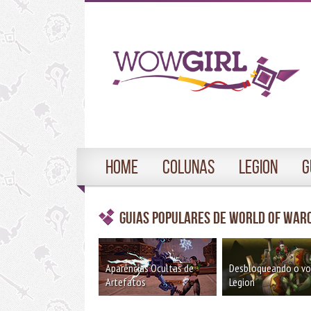
Home
Colunas
Legion
G
Guias Populares de World of War
Aparências Ocultas de
Desbloqueando o v
Artefatos
Legion