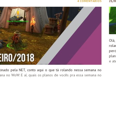
4 COMENTÁRIOS
21/0
Olá
rol
perd
pla
e at
cinado pela NET, conto aqui o que tá rolando nessa semana no
na no WoW: E aí, quais os planos de vocês pra essa semana no