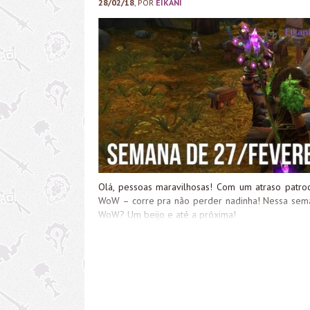
28/02/18
, POR
EIKANI
Olá, pessoas maravilhosas! Com um atraso patro
WoW – corre pra não perder nadinha! Nessa sema
WoW? Um beijo e até a próxima!