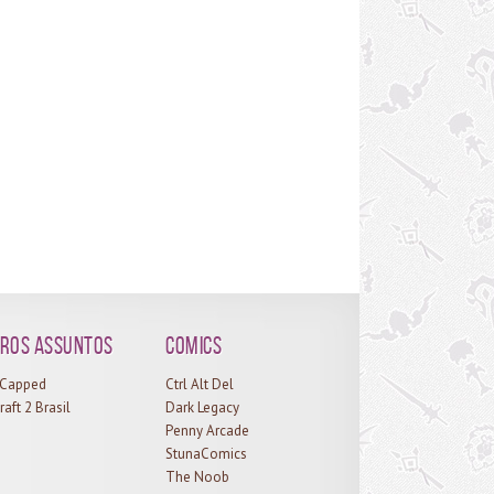
ros assuntos
Comics
l Capped
Ctrl Alt Del
raft 2 Brasil
Dark Legacy
Penny Arcade
StunaComics
The Noob