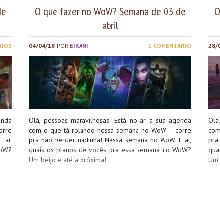
de
O que fazer no WoW? Semana de 03 de
O
abril
RIOS
04/04/18
, POR
EIKANI
1 COMENTÁRIO
28/
enda
Olá, pessoas maravilhosas! Está no ar a sua agenda
Olá
orre
com o que tá rolando nessa semana no WoW – corre
com
 aí,
pra não perder nadinha! Nessa semana no WoW: E aí,
pra
WoW?
quais os planos de vocês pra essa semana no WoW?
qua
Um beijo e até a próxima!
Um 