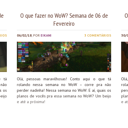
de
O que fazer no WoW? Semana de 06 de
O
Fevereiro
RIOS
06/02/18
, POR
EIKANI
3 COMENTÁRIOS
30/
e tá
Olá, pessoas maravilhosas! Conto aqui o que tá
Olá
 não
rolando nessa semana no WoW – corre pra não
rol
s os
perder nadinha! Nessa semana no WoW: E aí, quais os
per
eijo
planos de vocês pra essa semana no WoW? Um beijo
pla
e até a próxima!
e a