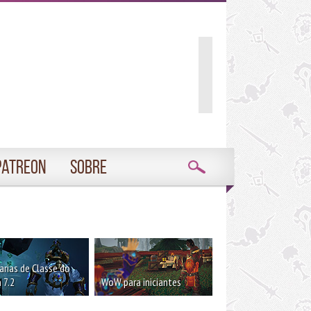
Patreon
Sobre
rias de Classe do
 7.2
WoW para iniciantes