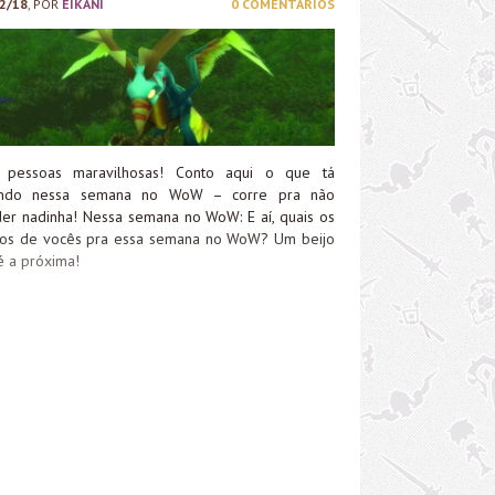
2/18
, POR
EIKANI
0 COMENTÁRIOS
, pessoas maravilhosas! Conto aqui o que tá
ando nessa semana no WoW – corre pra não
er nadinha! Nessa semana no WoW: E aí, quais os
nos de vocês pra essa semana no WoW? Um beijo
é a próxima!