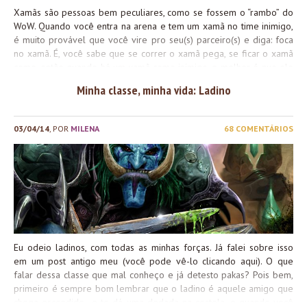
Xamãs são pessoas bem peculiares, como se fossem o “rambo” do
WoW. Quando você entra na arena e tem um xamã no time inimigo,
é muito provável que você vire pro seu(s) parceiro(s) e diga: foca
no xamã. É, você sabe que se correr o xamã pega, se ficar o xamã
come, então quando há um xamã como inimigo, o melhor é que ele
esteja morto. E no começo das expansões e dos Patches, parece
Minha classe, minha vida: Ladino
que a Blizzard tira na moeda se o xamã vai estar nerfado ou
bufado, e talvez seja por conta disso que os xamãs são as pessoas
mais esquisitas que eu já conheci. Meu primeiro personagem no
03/04/14
, POR
MILENA
68 COMENTÁRIOS
WoW foi um xamã, e eu me lembro que a parte mais complicada
pra mim era lembrar de ficar colocando totens no chão pra bater.
Talvez por me cansar de lembrar toda hora eu desisti de jogar de
xamã,...
Eu odeio ladinos, com todas as minhas forças. Já falei sobre isso
em um post antigo meu (você pode vê-lo clicando aqui). O que
falar dessa classe que mal conheço e já detesto pakas? Pois bem,
primeiro é sempre bom lembrar que o ladino é aquele amigo que
chega escondido e te dá uma dedada na costela, e quando você