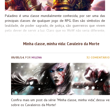
poderosos para dar dano....
Paladino é uma classe mundialmente conhecida, por ser uma das
principais classes de qualquer jogo de RPG. Eles são símbolos de
lealdade, de poder sagrado, de justiça, são guerreiros que vivem
pelo dever de servir a luz. Claro que no WoW não seria diferente,
e as tantas habilidades de paladinos que são relacionadas à luz e a
santidade fazem do paladino um guerreiro único, que realmente
Minha classe, minha vida: Cavaleiro da Morte
pode salvar a pátria em momentos desesperados. A classe como
um todo é um grande suporte para qualquer grupo no jogo, o que
o faz uma classe verdadeiramente versátil. Paladinos são
09/05/14
, POR
MILENA
32 COMENTÁRIO
amiguinhos que você sempre vai querer ter por perto. Paladinos
são classes fáceis de se aprender o mínimo para jogá-los, e é uma
grande mão na roda pra qualquer grupo. Assim como
druidas e monges, ele possui três especializações com cada uma
das funções, e é totalmente viável com qualquer uma das três. Os
paladinos possuem ótimos...
Confira mais um post da série "Minha classe, minha vida", dessa ve
sobre os Cavaleiros da Morte!