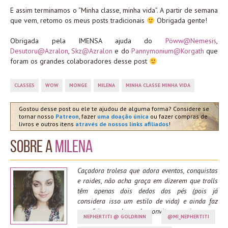
E assim terminamos o “Minha classe, minha vida”. A partir de semana
que vem, retomo os meus posts tradicionais
Obrigada gente!
Obrigada pela IMENSA ajuda do
Pöww@Nemesis
,
Desutoru@Azralon
,
Skz@Azralon
e do
Pannymonium@Korgath
que
foram os grandes colaboradores desse post
CLASSES
WOW
MONGE
MILENA
MINHA CLASSE MINHA VIDA
Gostou desse post ou ele te ajudou de alguma forma? Considere se
tornar nosso
Patreon
, fazer
uma doação única
ou fazer compras de
livros e outros itens
através de nossos links afiliados
!
Sobre a
Milena
Caçadora trolesa que adora eventos, conquistas
e raides, não acha graça em dizerem que trolls
têm apenas dois dedos dos pés (pois já
considera isso um estilo de vida) e ainda faz
cara feia quando recebe convites para ir arena.
NEPHERTITI @ GOLDRINN
@MI_NEPHERTITI