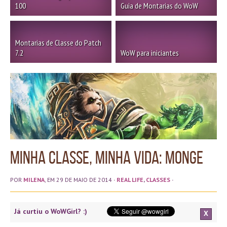
100
Guia de Montarias do WoW
Montarias de Classe do Patch
7.2
WoW para iniciantes
Minha classe, minha vida: Monge
POR
MILENA
, EM 29 DE MAIO DE 2014
·
REAL LIFE
,
CLASSES
·
Já curtiu o WoWGirl? :)
X