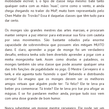
mobilidade incrível. É o tipo de classe ninja mesmo: bate tanto
qualquer outra com as mãos “nuas”, corre como o vento, e ainda
chega chegando no trailer do MoP, muito bem representado pelo
Chen Malte do Trovão? Essa é daquelas classes que têm tudo para
dar certo.
Os monges são grandes mestres das artes marciais, e procuram
manter sempre a paz interior para extravasar sua fúria com cautela
por seus movimentos. São bastante odiados pela enorme
capacidade de sobrevivência que possuem: eles mitigam MUITO
dano. E claro, aprender a jogar de monge foi um verdadeiro
desafio, embora tenha sido bem divertido aprender a jogar com a
minha mongezinha tank. Assim como druidas e paladinos, os
monges também são uma classe que pode assumir qualquer uma
das três funções de jogabilidade no jogo. O Mestre Cervejeiro é o
tank, e ele aguenta tudo fazendo o que? Bebendo e distribuindo
cerveja! Eu imagino que os monges devem ser os melhores
amigos virtuais que alguém pode ter: Tá feliz? Ele te leva pra
beber pra comemorar. Tá triste? Ele te leva pro bar pra afogar as
mágoas. E se for pandaren melhor ainda, porque tudo isso vem
com uma dose grande de bom humor.
Nunca subestime um monge mestre cervejeiro. Ele pode ser um