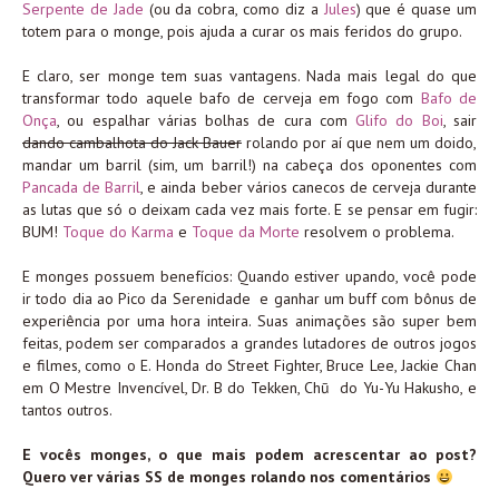
Serpente de Jade
(ou da cobra, como diz a
Jules
) que é quase um
totem para o monge, pois ajuda a curar os mais feridos do grupo.
E claro, ser monge tem suas vantagens. Nada mais legal do que
transformar todo aquele bafo de cerveja em fogo com
Bafo de
Onça
, ou espalhar várias bolhas de cura com
Glifo do Boi
, sair
dando cambalhota do Jack Bauer
rolando por aí que nem um doido,
mandar um barril (sim, um barril!) na cabeça dos oponentes com
Pancada de Barril
, e ainda beber vários canecos de cerveja durante
as lutas que só o deixam cada vez mais forte. E se pensar em fugir:
BUM!
Toque do Karma
e
Toque da Morte
resolvem o problema.
E monges possuem benefícios: Quando estiver upando, você pode
ir todo dia ao Pico da Serenidade e ganhar um buff com bônus de
experiência por uma hora inteira. Suas animações são super bem
feitas, podem ser comparados a grandes lutadores de outros jogos
e filmes, como o E. Honda do Street Fighter, Bruce Lee, Jackie Chan
em O Mestre Invencível, Dr. B do Tekken, Chū do Yu-Yu Hakusho, e
tantos outros.
E vocês monges, o que mais podem acrescentar ao post?
Quero ver várias SS de monges rolando nos comentários