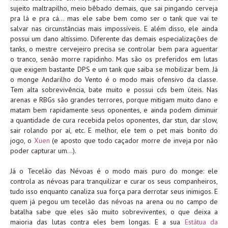
sujeito maltrapilho, meio bêbado demais, que sai pingando cerveja
pra lá e pra cá… mas ele sabe bem como ser o tank que vai te
salvar nas circunstâncias mais impossíveis. E além disso, ele ainda
possui um dano altíssimo. Diferente das demais especializações de
tanks, o mestre cervejeiro precisa se controlar bem para aguentar
o tranco, senão morre rapidinho. Mas são os preferidos em lutas
que exigem bastante DPS e um tank que saiba se mobilizar bem. Já
o monge Andarilho do Vento é o modo mais ofensivo da classe.
Tem alta sobrevivência, bate muito e possui cds bem úteis. Nas
arenas e RBGs são grandes terrores, porque mitigam muito dano e
matam bem rapidamente seus oponentes, e ainda podem diminuir
a quantidade de cura recebida pelos oponentes, dar stun, dar slow,
sair rolando por aí, etc. E melhor, ele tem o pet mais bonito do
jogo, o
Xuen
(e aposto que todo caçador morre de inveja por não
poder capturar um…).
Já o Tecelão das Névoas é o modo mais puro do monge: ele
controla as névoas para tranquilizar e curar os seus companheiros,
tudo isso enquanto canaliza sua força para derrotar seus inimigos. E
quem já pegou um tecelão das névoas na arena ou no campo de
batalha sabe que eles são muito sobreviventes, o que deixa a
maioria das lutas contra eles bem longas. E a sua
Estátua da