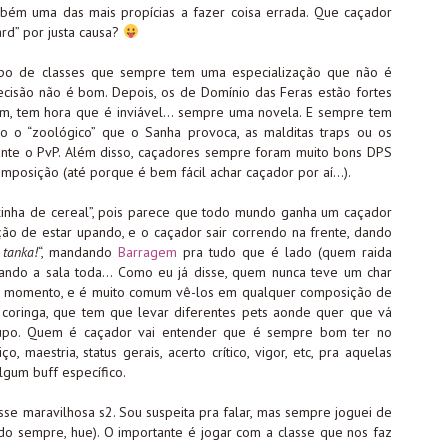
bém uma das mais propícias a fazer coisa errada. Que caçador
rd” por justa causa?
po de classes que sempre tem uma especialização que não é
cisão não é bom. Depois, os de Domínio das Feras estão fortes
om, tem hora que é inviável… sempre uma novela. E sempre tem
 o “zoológico” que o Sanha provoca, as malditas traps ou os
ante o PvP. Além disso, caçadores sempre foram muito bons DPS
mposição (até porque é bem fácil achar caçador por aí…).
xinha de cereal”, pois parece que todo mundo ganha um caçador
ão de estar upando, e o caçador sair correndo na frente, dando
tanka!
“, mandando
Barragem
pra tudo que é lado (quem raida
rando a sala toda… Como eu já disse, quem nunca teve um char
m momento, e é muito comum vê-los em qualquer composição de
coringa, que tem que levar diferentes pets aonde quer que vá
grupo. Quem é caçador vai entender que é sempre bom ter no
 maestria, status gerais, acerto crítico, vigor, etc, pra aquelas
gum buff específico.
se maravilhosa s2. Sou suspeita pra falar, mas sempre joguei de
do sempre, hue). O importante é jogar com a classe que nos faz