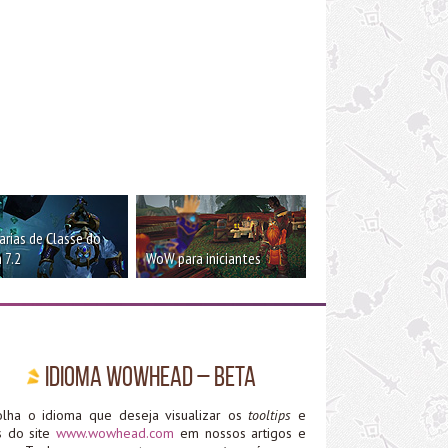
rias de Classe do
 7.2
WoW para iniciantes
Idioma WoWHead – Beta
olha o idioma que deseja visualizar os
tooltips
e
ks do site
www.wowhead.com
em nossos artigos e