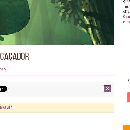
gu
fu
cha
Can
e c
: Caçador
SES
·
S
X
inha Vida
.