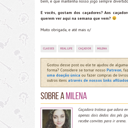
bem, e que mantenha nosso jogo sempre divertido
E vocês, gostam dos caçadores? Aos caçador
querem ver aqui na semana que vem?
Muito obrigada, e até mais o/
CLASSES
REAL LIFE
CAÇADOR
MILENA
Gostou desse post ou ele te ajudou de alguma
forma? Considere se tornar nosso
Patreon
, fa
uma doação única
ou fazer compras de livros
outros itens
através de nossos links afiliado
Sobre a
Milena
Caçadora trolesa que adora ev
apenas dois dedos dos pés (po
recebe convites para ir arena.