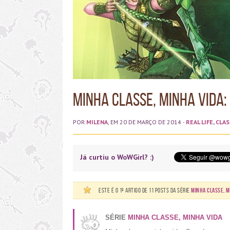
Minha classe, minha vida
POR
MILENA
, EM 20 DE MARÇO DE 2014
·
REAL LIFE
,
CLAS
Já curtiu o WoWGirl? :)
Este é o 1º artigo de 11 posts da série
Minha Classe, M
SÉRIE
MINHA CLASSE, MINHA VIDA