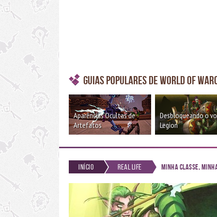
Guias Populares de World of War
Aparências Ocultas de
Desbloqueando o v
Artefatos
Legion
Início
Real Life
Minha classe, minha