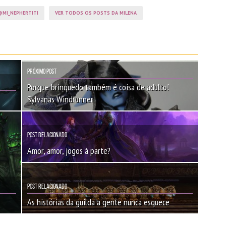
MI_NEPHERTITI
VER TODOS OS POSTS DA MILENA
Próximo Post
Porque brinquedo também é coisa de adulto!
Sylvanas Windrunner
Post Relacionado
Amor, amor, jogos à parte?
Post Relacionado
As histórias da guilda a gente nunca esquece