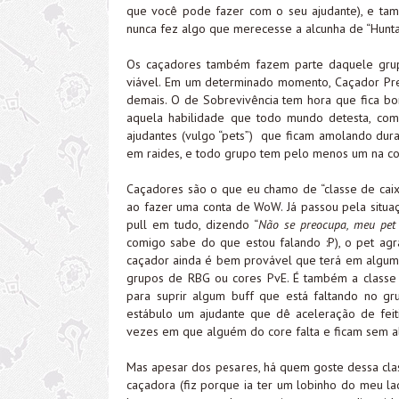
que você pode fazer com o seu ajudante), e tam
nunca fez algo que merecesse a alcunha de “Hunta
Os caçadores também fazem parte daquele gru
viável. Em um determinado momento, Caçador Pre
demais. O de Sobrevivência tem hora que fica b
aquela habilidade que todo mundo detesta, como
ajudantes (vulgo “pets”) que ficam amolando dur
em raides, e todo grupo tem pelo menos um na co
Caçadores são o que eu chamo de “classe de cai
ao fazer uma conta de WoW. Já passou pela situaç
pull em tudo, dizendo “
Não se preocupa, meu pet 
comigo sabe do que estou falando :P), o pet ag
caçador ainda é bem provável que terá em algu
grupos de RBG ou cores PvE. É também a classe 
para suprir algum buff que está faltando no 
estábulo um ajudante que dê aceleração de feitiço,
vezes em que alguém do core falta e ficam sem al
Mas apesar dos pesares, há quem goste dessa clas
caçadora (fiz porque ia ter um lobinho do meu la