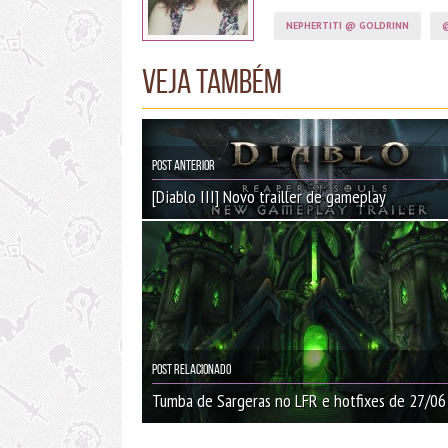
NEPHERTITI @ GOLDRINN
@
Veja também
Post Anterior
[Diablo III] Novo trailler de gameplay
Post Relacionado
Tumba de Sargeras no LFR e hotfixes de 27/06