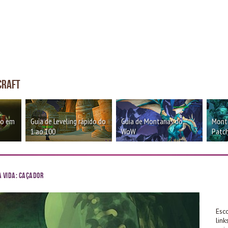
craft
oo em
Guia de Leveling rápido do
Guia de Montarias do
Monta
1 ao 100
WoW
Patch
 vida: Caçador
Esc
lin