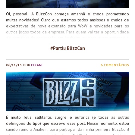
Oi, pessoal! A BlizzCon começa amanhã e chega prometendo
muitas novidades! Claro que estamos todos ansiosos e cheios de
expectativas de nova expansão para WoW e novidades para os
outros jogos todos da empresa. Para quem vai ter a oportunidade
de participar da convenção em Anaheim, ou para quem comprou o
Virtual Ticket e assistirá ao vivo tudo o que acontecerá por lá, nós
#Partiu BlizzCon
trouxemos a programação de cada um dos palcos. Confira! Sexta-
feira – 08 de Novembro Sábado – 09 de Novembro Mas, se
infelizmente você não puder acompanhar a convenção por nenhum
06/11/13
, POR
EIKANI
6 COMENTÁRIOS
desses dois meios, não tem problema! Não precisa ficar triste… A
gente vai fazer a cobertura completa para você, aqui pelo site e
pela nossa fanpage no Facebook. Fique de olho! :*
É muito feliz, saltitante, alegre e eufórica (e todas as outras
definições do tipo) que escrevo esse post. Nesse momento, estou
saindo rumo à Anahein, para participar da minha primeira BlizzCon!