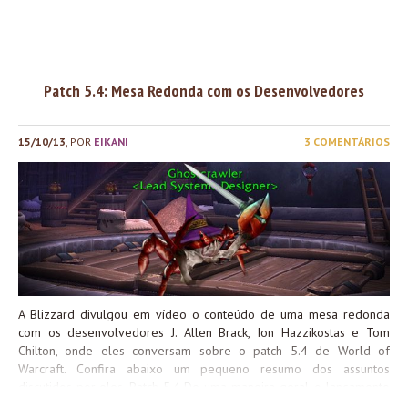
desenvolvimento, mas várias coisas mudaram – no rascunho inicia
a cidade era realmente neutra (e não com ‘casinhas’ separadas par
a Aliança e para a Horda), havia um santuário dragônico (qu
depois foi para Ermo das Serpes)e a Cidadela Violeta er
~separada~, e não no meio...
Patch 5.4: Mesa Redonda com os Desenvolvedores
15/10/13
, POR
EIKANI
3 COMENTÁRIOS
A Blizzard divulgou em vídeo o conteúdo de uma mesa redonda
com os desenvolvedores J. Allen Brack, Ion Hazzikostas e Tom
Chilton, onde eles conversam sobre o patch 5.4 de World of
Warcraft. Confira abaixo um pequeno resumo dos assuntos
discutidos por eles. Patch 5.4 De uma maneira geral, o lançamento
do patch 5.4 foi tranquilo para os desenvolvedores. Segundo eles,