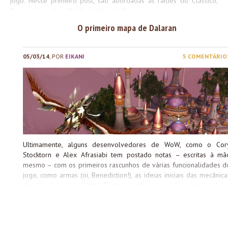
jogo. Nesse primeiro post, são abordadas as raides do Clássico,
Burning Crusade e Wrath of the Lich King.
O primeiro mapa de Dalaran
05/03/14
, POR
EIKANI
5 COMENTÁRIO
Ultimamente, alguns desenvolvedores de WoW, como o Cor
Stocktorn e Alex Afrasiabi tem postado notas – escritas à mã
mesmo – com os primeiros rascunhos de várias funcionalidades d
jogo, como armas (oi, Benediction!), as ideias iniciais das mecânica
dos Cavaleiros da Morte. É interessante ver as ideias iniciais dele
para cada item, e notar o que de fato foi ao ar, e o que ficou pel
caminho. Ontem o Cory foi um passo adiante e postou não só nota
– mas sim, o primeiro rascunho do mapa de Dalaran. Olhando bem
vemos que a ideia central dele continuou a mesma por todo 