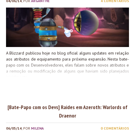
04/06/14
, POR
ARGANTHE
4 COMENTÁRIOS
por ter me ajudado a fazer esse post pra poder postar rapidinho
pra galera! ♥ Até a próxima e beijo da Blunie.
A Blizzard publicou hoje no blog oficial alguns updates em relação
aos atributos de equipamento para próxima expansão. Nesta bate-
papo com os Desenvolvedores, eles falam sobre novos atributos e
a remoção ou modificação de alguns que haviam sido planejados
inicialmente.
[Bate-Papo com os Devs] Raides em Azeroth: Warlords of
Draenor
06/05/14
, POR
MILENA
0 COMENTÁRIOS