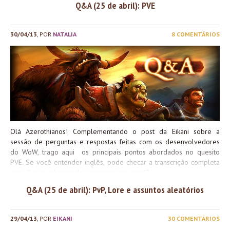
Q&A (25 de abril): PVE
os servidores foram ao ar até antes do previsto. Nos servidores
europeus, os Chefes de Mundo da Ilha Perene (Celestiais
Majestosos) tiveram de ser nerfados terporariamente, pois havia
30/04/13
, POR
NATALIA
8 COMENTÁRIOS
uma quantidade muito grande de pessoas tentando completar
simultaneamente a missão da capa landária. Para evitar problemas
com os servidores, a vida dos Chefes foi reduzida para 80% do
valor original, e algumas habilidades foram removidas. Segundo os
desenvolvedores, isto ocorreu nos servidores europeus devido ao
fato de lá existir uma maior quantidade de jogadores hardcore. E
também em função de os fusos horários...
Olá Azerothianos! Complementando o post da Eikani sobre a
sessão de perguntas e respostas feitas com os desenvolvedores
do WoW, trago aqui os principais pontos abordados no quesito
PVE. Se você entender inglês, pode checar a transcrição completa
aqui. O que acharam das respostas no geral?
Q&A (25 de abril): PvP, Lore e assuntos aleatórios
29/04/13
, POR
EIKANI
30 COMENTÁRIOS