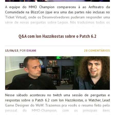
A equipe do MMO Champion compareceu à ao Anfiteatro da
Comunidade na BlizzCon (que era uma das partes não inclusas no
Ticket Virtual), onde os Desenvolvedores puderam responder uma
série de novas perguntas sobre Legion. Nós traduzimos todos os
pontos importantes, confira com a gente! Artefatos Raide Cura
Tanque Miscelânea Classes e Fantasia Talentos Classes Cavaleiro
Q&A com Ion Hazzikostas sobre o Patch 6.2
da Morte Druida Caçador Mago Monge Sacerdote Ladino Xamã
Bruxo * – Mecanismo de Catch Up é um sistema semelhante aos
drops aumentados de runas e outros itens lendários em Warlords
15/06/15
, POR
EIKANI
28 COMENTÁRIOS
of Draenor caso um personagem na conta já tenha completado
esta etapa. ** – “Snapshoting” é uma maneira de guardar o poder
de uma ou mais habilidades de um momento onde vários bônus
estão ativos para durarem por mais tempo, independente se este
bônus está ou não ativo ainda. *** – Não, não estou brincando, é
sério! hahahahahaha **** – Prepare-se para Demônios! Demônios...
Nesse sábado aconteceu no twitch uma sessão de perguntas e
respostas sobre o Patch 6.2 com Ion Hazzikostas, o Watcher, Lead
Game Designer do WoW. Trazemos pra vocês o resumo feito pelo
pessoal do MMO-Champion, com os principais itens