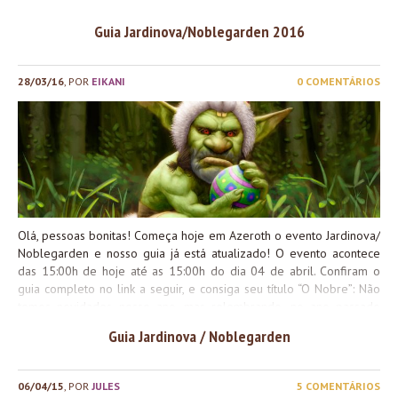
Guia Jardinova/Noblegarden 2016
28/03/16
, POR
EIKANI
0 COMENTÁRIOS
Olá, pessoas bonitas! Começa hoje em Azeroth o evento Jardinova/
Noblegarden e nosso guia já está atualizado! O evento acontece
das 15:00h de hoje até as 15:00h do dia 04 de abril. Confiram o
guia completo no link a seguir, e consiga seu título “O Nobre”: Não
temos novidades nesse ano, mas relembrando, no ano passado
recebemos os itens Ramalhete Místico da Primavera, que
Guia Jardinova / Noblegarden
custa 100 Chocolates de Jardinova. Também temos o Ovo Mal
Pintado (10g), Ovo Detalhamente Pintado (10g) e o Ovo
Magnificamente Pintado (1000g) que podem ser comprados com
06/04/15
, POR
JULES
5 COMENTÁRIOS
um dos vendedores do evento. Estes itens permitem que você