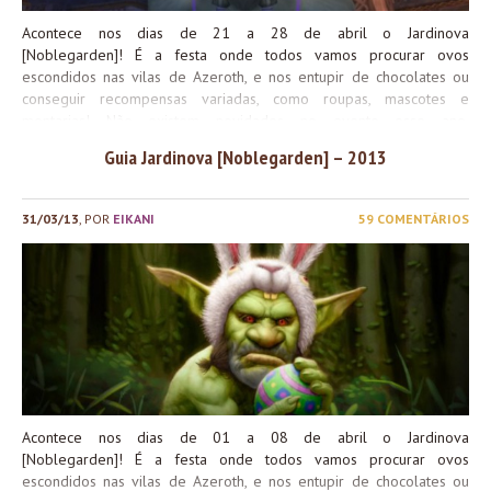
Porém, como a chance é baixa, a não ser que você seja MUITO...
Acontece nos dias de 21 a 28 de abril o Jardinova
[Noblegarden]! É a festa onde todos vamos procurar ovos
escondidos nas vilas de Azeroth, e nos entupir de chocolates ou
conseguir recompensas variadas, como roupas, mascotes e
montarias! Não existem novidades no evento esse ano.
Completando todos as conquistas desse evento, você recebe o
Guia Jardinova [Noblegarden] – 2013
título <O Nobre> e a conquista Jardineiro Nobre [Noble Gardener],
que é requisito para a conquista Um ano de luta, um ano de
conquistas [What a strange, long trip it’s been], que dá como
31/03/13
, POR
EIKANI
59 COMENTÁRIOS
recompensa o Rédeas do Protodraco Violeta [Violet proto-drake].
Se você ainda não completou essa conquista em nenhum dos anos
anteriores, aproveite! E se você já tem a conquista, mas busca um
novo mascote e/ou uma nova montaria, aproveite para conseguir
o Pé de Coelho Primaveril e o Primavestruz Ligeiro [Swift
Springstrider]. O evento basicamente se resume em procurar
por Ovos Coloridos Brilhantes pelas cidades de Azeroth. Eles
podem ser encontrados nos seguintes lugares: Esses ovos
dropam Chocolate...
Acontece nos dias de 01 a 08 de abril o Jardinova
[Noblegarden]! É a festa onde todos vamos procurar ovos
escondidos nas vilas de Azeroth, e nos entupir de chocolates ou