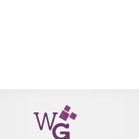
long trip it’s been], que dá como recompensa o Rédeas d
Protodraco Violeta [Violet proto-drake]. Se você ainda nã
completou essa conquista em nenhum dos anos anteriores
aproveite! E para quem já tem a conquista, mas quer uma nov
montaria, esse ano foi adicionada como recompensa 
Primavestruz Ligeiro [Swift Springstrider]. O evento basicamente s
resume em procurar por Ovos Coloridos Brilhantes pelas cidade
de Azeroth. Eles podem ser encontrados nos seguintes lugares: 
Aliança: Entreposto Lazúli, Dolanaar, Vila d’Ouro,...