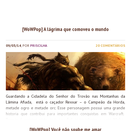
comportamento são bem parecidos e acho até que mantém um
certa semelhança física entre eles. Dave Grohl está representad
no WoW com o título de Drum Master que em português signific
Mestre dos Tambores. Ele ficou mundialmente conhecido como 
ex-baterista da banda Nirvana. Nos anos 90 a banda Nirvan
[WoWPop] A lágrima que comoveu o mundo
alcançou sucesso internacional com o movimento Grunge que...
09/03/14
, POR
PRISCILHA
20 COMENTÁRIOS
Guardando a Cidadela do Senhor do Trovão nas Montanhas da
Lâmina Afiada, está o caçador Rexxar – o Campeão da Horda,
metade ogro e metade orc. Esse personagem possui uma grande
historia que contribui para importantes conquistas em Warcraft.
Rexxar é sempre visto com seu fiel companheiro, o urso Misha.
Mas a referência de hoje não será sobre o caçador e sim sobre
[WoWPop] Você não soube me amar