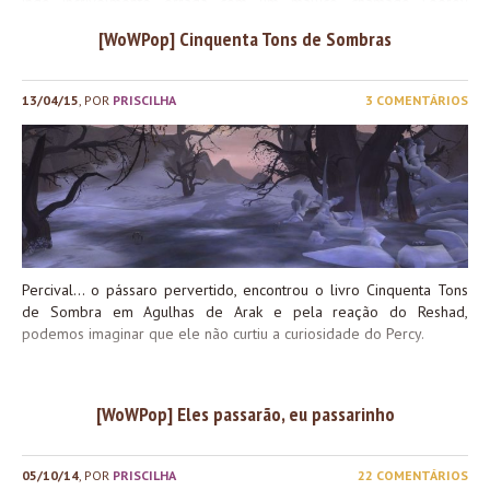
indo incrivelmente errada com um maluco chamado Leeroy
rushando os ovos de dragão na segunda parte da masmorra
[WoWPop] Cinquenta Tons de Sombras
(porque ele realmente queria as Dragonas do Devoto para seu set
de Paladino Sagrado, que eram saqueadas do chefão dessa parte),
ganhou fama imediatamente no site Warcraft Movies, um
13/04/15
, POR
PRISCILHA
3 COMENTÁRIOS
predecessor do YouTube focado em vídeos de Warcraft e WoW. A
guilda original, <PALS FOR LIFE> no servidor Laughing Skull, ainda
existe! O vídeo foi lançado no Warcraft Movies no dia 11 de Maio
de 2005. Caso queiram ver o original em sua glória, ele ainda
existe! Desde então, o Leeroy Jenkins for imortalizado de várias
formas no universo Warcraft: Além disso, Leeroy acabou...
Percival… o pássaro pervertido, encontrou o livro Cinquenta Tons
de Sombra em Agulhas de Arak e pela reação do Reshad,
podemos imaginar que ele não curtiu a curiosidade do Percy.
[WoWPop] Eles passarão, eu passarinho
05/10/14
, POR
PRISCILHA
22 COMENTÁRIOS