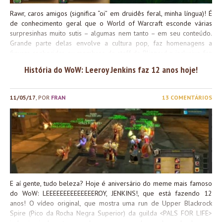
Rawr, caros amigos (significa “oi” em druidês feral, minha língua)! É
de conhecimento geral que o World of Warcraft esconde várias
surpresinhas muito sutis – algumas nem tanto – em seu conteúdo.
Grande parte delas envolve a cultura pop, faz homenagens a
figuras conhecidas ou membros do staff da Blizzard e inclusive faz
referência aos outros jogos da empresa. Esses segredinhos são
História do WoW: Leeroy Jenkins faz 12 anos hoje!
inseridos de forma criativa em diversos aspectos do jogo (missões,
nomes de itens, falas de personagens, etc) e geralmente servem
apenas para divertir o jogador que conseguir captar a “piada”.
11/05/17
, POR
FRAN
13 COMENTÁRIOS
Algumas referências são bem óbvias e conhecidas pela
comunidade (tais como as missões envolvendo Harrison Jones, em
homenagem ao personagem Indiana Jones, ou o título “Jenkins“,
obtido através da conquista Leeeeeeeeeeeeeroy…?, que vocês
sabem bem de onde saiu, né? ). Outras, no entanto, acabam
passando despercebidas e somente são descobertas muito tempo
depois de serem acrescentadas ao jogo. Pois...
E aí gente, tudo beleza? Hoje é aniversário do meme mais famoso
do WoW: LEEEEEEEEEEEEEEROY, JENKINS!, que está fazendo 12
anos! O vídeo original, que mostra uma run de Upper Blackrock
Spire (Pico da Rocha Negra Superior) da guilda <PALS FOR LIFE>