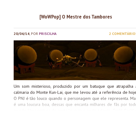
[WoWPop] O Mestre dos Tambores
20/04/14
, POR
PRISCILHA
2 COMENTÁRIO
Um som misterioso, produzido por um batuque que atrapalha 
calmaria do Monte Kun-Lai, que me levou até a referência de hoje
O PNJ é tão louco quando o personagem que ele representa. Ma
é uma loucura boa, dessas que encanta milhares de fãs por tod
mundo. Uma mistura de muita loucura e muito talento. Grohl Grohl 
um baterista muito agitado que fica dentro da caverna no Mont
Kun-Lai, fazendo seu show particular com uma música que meu
ouvidos élficos não conseguiram compreender. Assim como Dav
Grohl, esse PNJ é bem engraçado, muito agitado, n