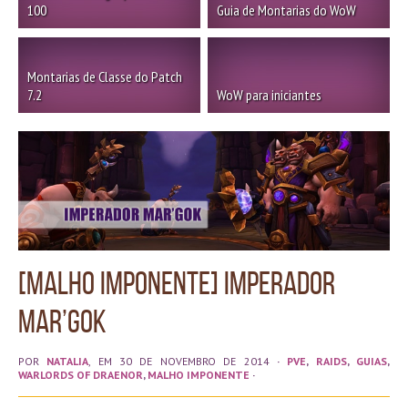
100
Guia de Montarias do WoW
Montarias de Classe do Patch
7.2
WoW para iniciantes
[Malho Imponente] Imperador
Mar’gok
POR
NATALIA
, EM 30 DE NOVEMBRO DE 2014
·
PVE
,
RAIDS
,
GUIAS
,
WARLORDS OF DRAENOR
,
MALHO IMPONENTE
·