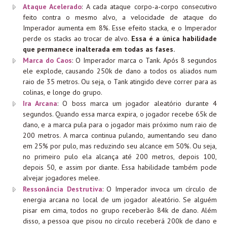
Ataque Acelerado
: A cada ataque corpo-a-corpo consecutivo
feito contra o mesmo alvo, a velocidade de ataque do
Imperador aumenta em 8%. Esse efeito stacka, e o Imperador
perde os stacks ao trocar de alvo.
Essa é a única habilidade
que permanece inalterada em todas as fases.
Marca do Caos
: O Imperador marca o Tank. Após 8 segundos
ele explode, causando 250k de dano a todos os aliados num
raio de 35 metros. Ou seja, o Tank atingido deve correr para as
colinas, e longe do grupo.
Ira Arcana
: O boss marca um jogador aleatório durante 4
segundos. Quando essa marca expira, o jogador recebe 65k de
dano, e a marca pula para o jogador mais próximo num raio de
200 metros. A marca continua pulando, aumentando seu dano
em 25% por pulo, mas reduzindo seu alcance em 50%. Ou seja,
no primeiro pulo ela alcança até 200 metros, depois 100,
depois 50, e assim por diante. Essa habilidade também pode
alvejar jogadores melee.
Ressonância Destrutiva
: O Imperador invoca um círculo de
energia arcana no local de um jogador aleatório. Se alguém
pisar em cima, todos no grupo receberão 84k de dano. Além
disso, a pessoa que pisou no círculo receberá 200k de dano e