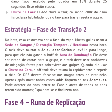
dano físico recebido pelo jogador em 15% durante 25
segundos. Esse efeito stacka.
Chute na Cara
: O Add chuta o tank, causando 200k de dano
físico. Essa habilidade joga o tank para trás e reseta o aggro.
Estratégia – Fase de Transição 2
No beta, essa costumava ser a fase do wipe. Muitas guilds usam a
Sede de Sangue
/
Distorção Temporal
/
Heroísmo
nessa hora.
O tank deve tauntar o
Aniquilador Gorian
e levá-lo para longe,
para que ele não ganhe o buff da
Aura de Dominação
. Ele deve
ser virado de costas para o grupo, e o tank deve usar cooldowns
de mitigação fortes para sobreviver aos golpes. Quando ele usar
o
Chute na Cara
,
o off tank deve tauntá-lo rapidamente e repetir
o ciclo. Os DPS devem focar-se nos magos antes de virar nele.
Apenas após matar todos esses adds foquem-se nas
Anomalias
.
Pode ocorrer do boss entrar na Fase 4 antes de todos os adds
terem sido mortos; Espalhem-se e finalizem-nos.
Fase 4 – Runa de Replicação