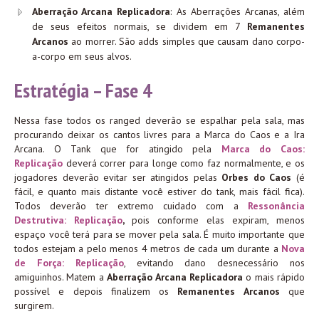
Aberração Arcana Replicadora
: As Aberrações Arcanas, além
de seus efeitos normais, se dividem em 7
Remanentes
Arcanos
ao morrer. São adds simples que causam dano corpo-
a-corpo em seus alvos.
Estratégia – Fase 4
Nessa fase todos os ranged deverão se espalhar pela sala, mas
procurando deixar os cantos livres para a Marca do Caos e a Ira
Arcana. O Tank que for atingido pela
Marca do Caos:
Replicação
deverá correr para longe como faz normalmente, e os
jogadores deverão evitar ser atingidos pelas
Orbes do Caos
(é
fácil, e quanto mais distante você estiver do tank, mais fácil fica).
Todos deverão ter extremo cuidado com a
Ressonância
Destrutiva: Replicação
,
pois conforme elas expiram, menos
espaço você terá para se mover pela sala. É muito importante que
todos estejam a pelo menos 4 metros de cada um durante a
Nova
de Força: Replicação
, evitando dano desnecessário nos
amiguinhos. Matem a
Aberração Arcana Replicadora
o mais rápido
possível e depois finalizem os
Remanentes Arcanos
que
surgirem.