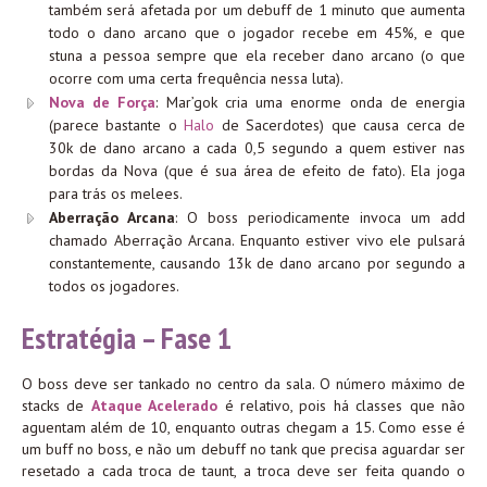
também será afetada por um debuff de 1 minuto que aumenta
todo o dano arcano que o jogador recebe em 45%, e que
stuna a pessoa sempre que ela receber dano arcano (o que
ocorre com uma certa frequência nessa luta).
Nova de Força
: Mar’gok cria uma enorme onda de energia
(parece bastante o
Halo
de Sacerdotes) que causa cerca de
30k de dano arcano a cada 0,5 segundo a quem estiver nas
bordas da Nova (que é sua área de efeito de fato). Ela joga
para trás os melees.
Aberração Arcana
: O boss periodicamente invoca um add
chamado Aberração Arcana. Enquanto estiver vivo ele pulsará
constantemente, causando 13k de dano arcano por segundo a
todos os jogadores.
Estratégia – Fase 1
O boss deve ser tankado no centro da sala. O número máximo de
stacks de
Ataque Acelerado
é relativo, pois há classes que não
aguentam além de 10, enquanto outras chegam a 15. Como esse é
um buff no boss, e não um debuff no tank que precisa aguardar ser
resetado a cada troca de taunt, a troca deve ser feita quando o