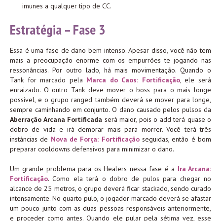
imunes a qualquer tipo de CC.
Estratégia – Fase 3
Essa é uma fase de dano bem intenso. Apesar disso, você não tem
mais a preocupação enorme com os empurrões te jogando nas
ressonâncias. Por outro lado, há mais movimentação. Quando o
Tank for marcado pela
Marca do Caos: Fortificação
, ele será
enraizado. O outro Tank deve mover o boss para o mais longe
possível, e o grupo ranged também deverá se mover para longe,
sempre caminhando em conjunto. O dano causado pelos pulsos da
Aberração Arcana Fortificada
será maior, pois o add terá quase o
dobro de vida e irá demorar mais para morrer. Você terá três
instâncias de
Nova de Força: Fortificação
seguidas, então é bom
preparar cooldowns defensivos para minimizar o dano.
Um grande problema para os Healers nessa fase é a
Ira Arcana:
Fortificação
. Como ela terá o dobro de pulos para chegar no
alcance de 25 metros, o grupo deverá ficar stackado, sendo curado
intensamente. No quarto pulo, o jogador marcado deverá se afastar
um pouco junto com as duas pessoas responsáveis anteriormente,
e proceder como antes. Quando ele pular pela sétima vez, esse