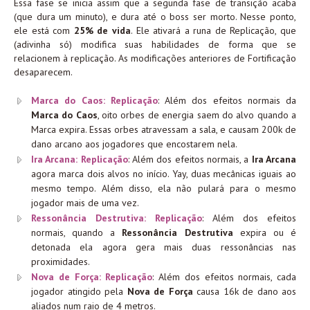
Essa fase se inicia assim que a segunda fase de transição acaba
(que dura um minuto), e dura até o boss ser morto. Nesse ponto,
ele está com
25% de vida
. Ele ativará a runa de Replicação, que
(adivinha só) modifica suas habilidades de forma que se
relacionem à replicação. As modificações anteriores de Fortificação
desaparecem.
Marca do Caos: Replicação
: Além dos efeitos normais da
Marca do Caos
, oito orbes de energia saem do alvo quando a
Marca expira. Essas orbes atravessam a sala, e causam 200k de
dano arcano aos jogadores que encostarem nela.
Ira Arcana: Replicação
: Além dos efeitos normais, a
Ira Arcana
agora marca dois alvos no início. Yay, duas mecânicas iguais ao
mesmo tempo. Além disso, ela não pulará para o mesmo
jogador mais de uma vez.
Ressonância Destrutiva: Replicação
: Além dos efeitos
normais, quando a
Ressonância Destrutiva
expira ou é
detonada ela agora gera mais duas ressonâncias nas
proximidades.
Nova de Força: Replicação
: Além dos efeitos normais, cada
jogador atingido pela
Nova de Força
causa 16k de dano aos
aliados num raio de 4 metros.