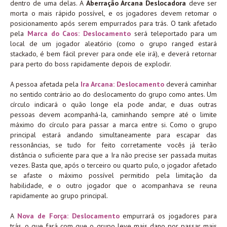
dentro de uma delas. A
Aberração Arcana Deslocadora
deve ser
morta o mais rápido possível, e os jogadores devem retomar o
posicionamento após serem empurrados para trás. O tank afetado
pela
Marca do Caos: Deslocamento
será teleportado para um
local de um jogador aleatório (como o grupo ranged estará
stackado, é bem fácil prever para onde ele irá), e deverá retornar
para perto do boss rapidamente depois de explodir.
A pessoa afetada pela
Ira Arcana: Deslocamento
deverá caminhar
no sentido contrário ao do deslocamento do grupo como antes. Um
círculo indicará o quão longe ela pode andar, e duas outras
pessoas devem acompanhá-la, caminhando sempre até o limite
máximo do círculo para passar a marca entre si. Como o grupo
principal estará andando simultaneamente para escapar das
ressonâncias, se tudo for feito corretamente vocês já terão
distância o suficiente para que a Ira não precise ser passada muitas
vezes. Basta que, após o terceiro ou quarto pulo, o jogador afetado
se afaste o máximo possível permitido pela limitação da
habilidade, e o outro jogador que o acompanhava se reuna
rapidamente ao grupo principal.
A
Nova de Força: Deslocamento
empurrará os jogadores para
trás, o que fará com que o grupo leve mais dano por passar mais