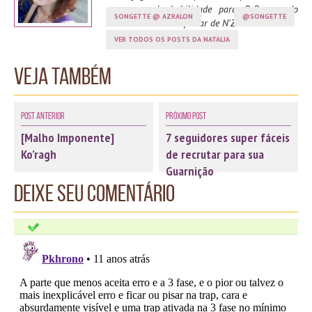
com zero de habilidade para PvP, aguardo
SONGETTE @ AZRALON
@SONGETTE
ansiosamente o despertar de N'Zoth.
VER TODOS OS POSTS DA NATALIA
Veja também
Post Anterior
Próximo Post
[Malho Imponente]
7 seguidores super fáceis
Ko’ragh
de recrutar para sua
Guarnição
Deixe seu comentário