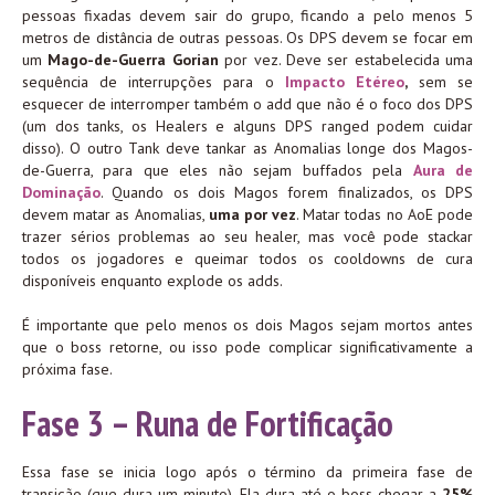
pessoas fixadas devem sair do grupo, ficando a pelo menos 5
metros de distância de outras pessoas. Os DPS devem se focar em
um
Mago-de-Guerra Gorian
por vez. Deve ser estabelecida uma
sequência de interrupções para o
Impacto Etéreo
,
sem se
esquecer de interromper também o add que não é o foco dos DPS
(um dos tanks, os Healers e alguns DPS ranged podem cuidar
disso). O outro Tank deve tankar as Anomalias longe dos Magos-
de-Guerra, para que eles não sejam buffados pela
Aura de
Dominação
. Quando os dois Magos forem finalizados, os DPS
devem matar as Anomalias,
uma por vez
. Matar todas no AoE pode
trazer sérios problemas ao seu healer, mas você pode stackar
todos os jogadores e queimar todos os cooldowns de cura
disponíveis enquanto explode os adds.
É importante que pelo menos os dois Magos sejam mortos antes
que o boss retorne, ou isso pode complicar significativamente a
próxima fase.
Fase 3 – Runa de Fortificação
Essa fase se inicia logo após o término da primeira fase de
transição (que dura um minuto). Ela dura até o boss chegar a
25%