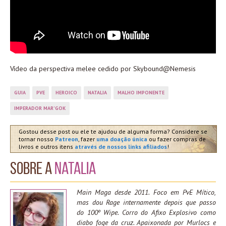
Vídeo da perspectiva melee cedido por Skybound@Nemesis
GUIA
PVE
HEROICO
NATALIA
MALHO IMPONENTE
IMPERADOR MAR'GOK
Gostou desse post ou ele te ajudou de alguma forma? Considere se
tornar nosso
Patreon
, fazer
uma doação única
ou fazer compras de
livros e outros itens
através de nossos links afiliados
!
Sobre a
Natalia
Main Maga desde 2011. Foco em PvE Mítico,
mas dou Rage internamente depois que passo
do 100º Wipe. Corro do Afixo Explosivo como
diabo foge da cruz. Apaixonada por Murlocs e