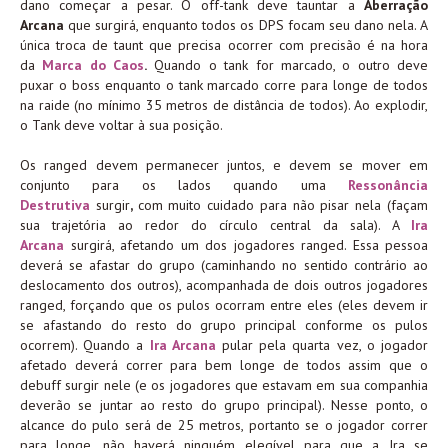
dano começar a pesar. O off-tank deve tauntar a
Aberração
Arcana
que surgirá, enquanto todos os DPS focam seu dano nela. A
única troca de taunt que precisa ocorrer com precisão é na hora
da
Marca do Caos
.
Quando o tank for marcado, o outro deve
puxar o boss enquanto o tank marcado corre para longe de todos
na raide (no mínimo 35 metros de distância de todos). Ao explodir,
o Tank deve voltar à sua posição.
Os ranged devem permanecer juntos, e devem se mover em
conjunto para os lados quando uma
Ressonância
Destrutiva
surgir
,
com muito cuidado para não pisar nela (façam
sua trajetória ao redor do círculo central da sala). A
Ira
Arcana
surgirá, afetando um dos jogadores ranged. Essa pessoa
deverá se afastar do grupo (caminhando no sentido contrário ao
deslocamento dos outros), acompanhada de dois outros jogadores
ranged, forçando que os pulos ocorram entre eles (eles devem ir
se afastando do resto do grupo principal conforme os pulos
ocorrem). Quando a
Ira Arcana
pular pela quarta vez, o jogador
afetado deverá correr para bem longe de todos assim que o
debuff surgir nele (e os jogadores que estavam em sua companhia
deverão se juntar ao resto do grupo principal). Nesse ponto, o
alcance do pulo será de 25 metros, portanto se o jogador correr
para longe, não haverá ninguém elegível para que a Ira se