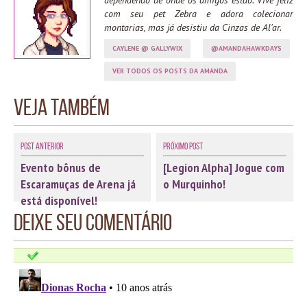
dependendo de onde os amigos estão. Vive feliz
com seu pet Zebra e adora colecionar
montarias, mas já desistiu da Cinzas de Al'ar.
CAYLENE @ GALLYWIX
@AMANDAHAWKDAYS
VER TODOS OS POSTS DA AMANDA
Veja também
Post Anterior
Próximo Post
Evento bônus de
[Legion Alpha] Jogue com
Escaramuças de Arena já
o Murquinho!
está disponível!
Deixe seu comentário