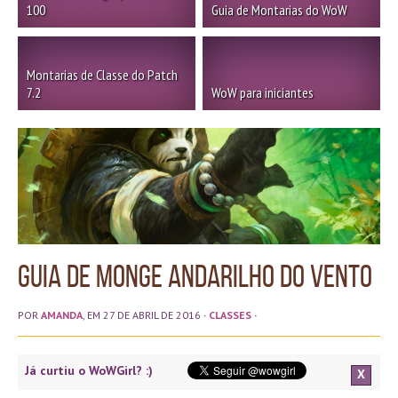
100
Guia de Montarias do WoW
Montarias de Classe do Patch
7.2
WoW para iniciantes
Guia de Monge Andarilho do Vento
POR
AMANDA
, EM 27 DE ABRIL DE 2016
·
CLASSES
·
Já curtiu o WoWGirl? :)
X