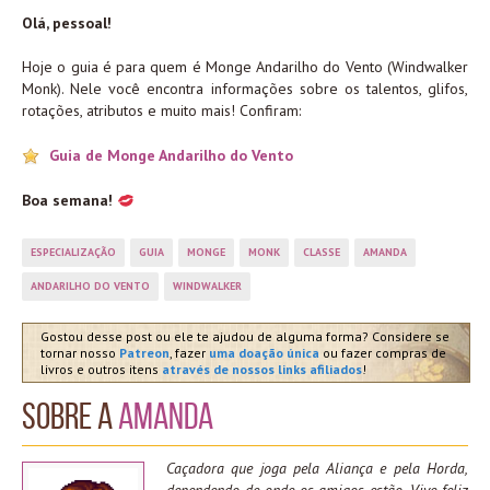
Olá, pessoal!
Hoje o guia é para quem é Monge Andarilho do Vento (Windwalker
Monk). Nele você encontra informações sobre os talentos, glifos,
rotações, atributos e muito mais! Confiram:
Guia de Monge Andarilho do Vento
Boa semana!
ESPECIALIZAÇÃO
GUIA
MONGE
MONK
CLASSE
AMANDA
ANDARILHO DO VENTO
WINDWALKER
Gostou desse post ou ele te ajudou de alguma forma? Considere se
tornar nosso
Patreon
, fazer
uma doação única
ou fazer compras de
livros e outros itens
através de nossos links afiliados
!
Sobre a
Amanda
Caçadora que joga pela Aliança e pela Horda,